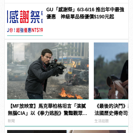
GU「感謝祭」6/3-6/16 推出年中最強
優惠 神級單品極優價$190元起
【MF放映室】馬克華柏格坦言「演膩
《最後的決鬥》改
無腦CIA」以《拳力逃脫》驚豔觀眾
法國歷史傳奇司法生
！
manfashion這
新聞
生活話題