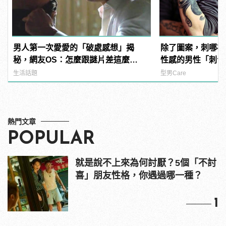
男人第一次愛愛的「破處感想」揭
除了圖案，刺哪裡
秘，網友OS：怎麼跟謎片差這麼
性感的男性「刺青部
多！？
manfashion這
生活話題
型男Care
熱門文章
POPULAR
就是說不上來為何討厭？5個「不討
喜」朋友性格，你遇過哪一種？
1