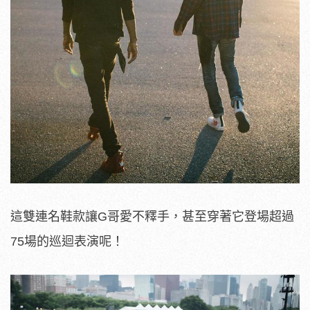
這雙連名鞋款讓G哥愛不釋手，甚至穿著它登場超過
75場的巡迴表演呢！