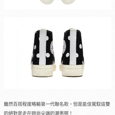
雖然百搭程度略輸第一代聯名款，但是能佳駕馭這雙
的絕對是走在時尚尖端的潮男啊！