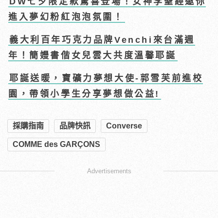
DW七夕限定款驚喜登場！女神李聖經邀你
進入夢幻粉紅泡泡氛圍！
義大利百年巧克力品牌Venchi來台滿週
年！簡嫚書偕女兒雲大共度溫馨耶誕
耶誕送暖，寶礦力夢想大使-郭雪芙前進校
園，帶領小學生分享夢想做公益!
採購指南
品牌快訊
Converse
COMME des GARÇONS
Advertisements