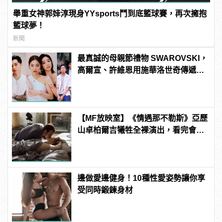
舉重女神郭婞淳現身YYsports鬥到底籃球賽，再次擁抱
籃球夢！
新聞
最真誠的母親節禮物 SWAROVSKI，
高爾宣、許維恩用施華洛世奇傳遞真
摯感謝！
【MF放映室】《情遇那不勒斯》亞歷
山卓柏爾吉犧牲全裸演出，看完會超
想去那不勒斯!
邊做愛邊健身！10種性愛姿勢讓你享
受同時鍛鍊身材