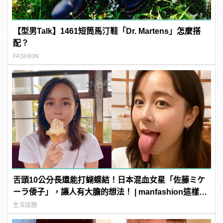
【型男Talk】1461短筒馬汀鞋「Dr. Martens」怎麼搭
配？
FASHION
舌頭10公分長還能打蝴蝶結！日本混血女星「佐藤ミケ
ーラ倭子」，讓人有大膽的想法！ | manfashion這樣變
型男
生活話題