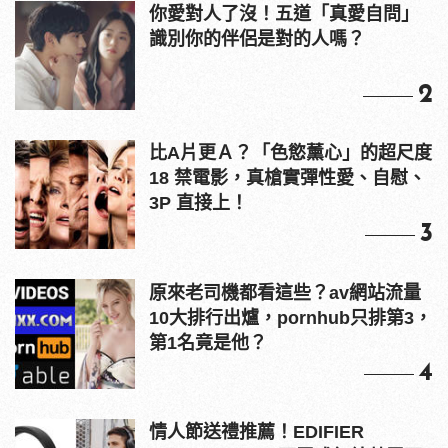
你愛對人了沒！五道「真愛自問」
識別你的伴侶是對的人嗎？
2
比A片更Ａ？「色慾薰心」的超尺度
18 禁電影，真槍實彈性愛、自慰、
3P 直接上！
3
原來老司機都看這些？av網站流量
10大排行出爐，pornhub只排第3，
第1名竟是他？
4
情人節送禮推薦！EDIFIER