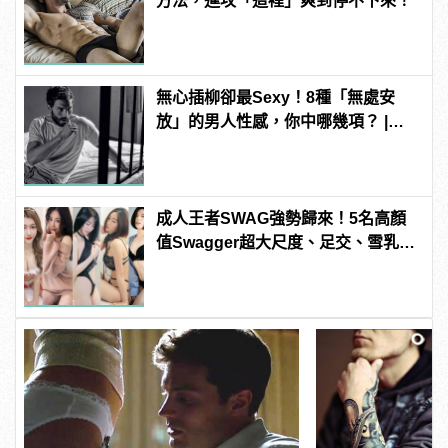
方法，進攻「這裡」爽到停不下來！
無心插柳卻最Sexy！8種「無處安
放」的男人性感，你中哪幾項？ |
manfashion這樣變型男
成人王者SWAG強勢歸來！5名高顏
值Swagger超大尺度、足交、雪乳、
粉紅海鮮通通有，親自教你人與人的
連結！ | manfashion這樣變型男