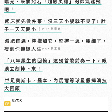
曝光，來個宛若「超級英雄」的帥氣起飛
吧！
起床就先做件事，沒三天小腹就不見了! 肚
子一天天變小！
PR・新素簡
減肥首選，檸檬加它，堅持一週，腰細了，
瘦到你懷疑人生
PR・新素簡
「八年級生的回憶」這幾首歌前奏一下，眼
淚立刻掉下來！
世足奧斯卡，羅本、內馬爾等球星假摔演技
大回顧
EVOX
PR