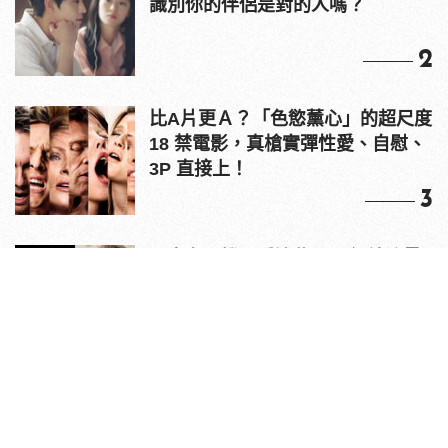
識別你的伴侶是對的人嗎？
2
比A片更Ａ？「色慾薰心」的超尺度
18 禁電影，真槍實彈性愛、自慰、
3P 直接上！
3
原來老司機都看這些？av網站流量
10大排行出爐，pornhub只排第3，
第1名竟是他？
4
情人節送禮推薦！EDIFIER
W800BT PLUS 耳罩式無線藍牙耳
機，在耳邊傾訴甜言蜜語