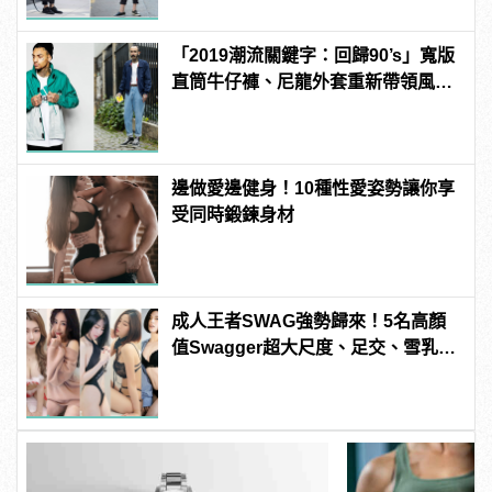
「2019潮流關鍵字：回歸90’s」寬版
直筒牛仔褲、尼龍外套重新帶領風
潮！
邊做愛邊健身！10種性愛姿勢讓你享
受同時鍛鍊身材
成人王者SWAG強勢歸來！5名高顏
值Swagger超大尺度、足交、雪乳、
粉紅海鮮通通有，親自教你人與人的
連結！ | manfashion這樣變型男