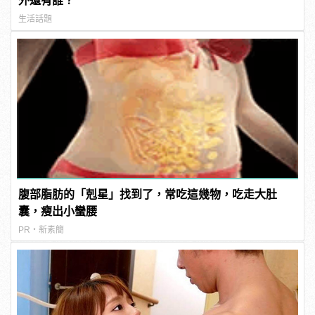
外還有誰？
生活話題
腹部脂肪的「剋星」找到了，常吃這幾物，吃走大肚
囊，瘦出小蠻腰
PR・新素簡