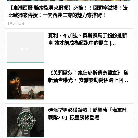
【東潮西服 雅痞型男來野餐】必推！！回頭率激增！法
比歐獨家傳授：一套西裝三穿的魅力穿搭術！
FASHION
賓利、布加迪、奧斯頓馬丁紛紛推新
車 誰才能成為超跑中的霸主 |
manfashion這樣變型男
《芙莉歐莎：瘋狂麥斯傳奇篇章》 全
新預告曝光， 安雅泰勒喬伊踏上回家
的征途
硬派型男必備錶款！愛樂時「海軍陸
戰隊2.0」限量腕錶登場