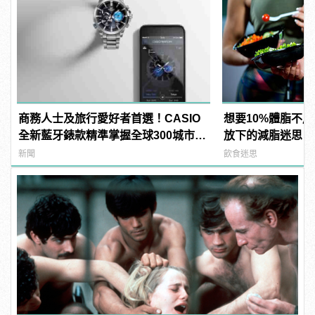
商務人士及旅行愛好者首選！CASIO
想要10%體脂不
全新藍牙錶款精準掌握全球300城市時
放下的減脂迷思
間
新聞
飲食迷思