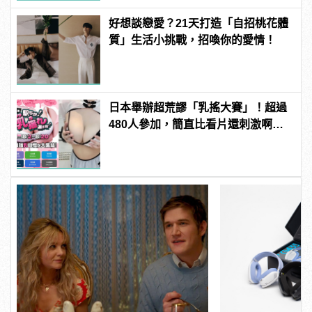
好想談戀愛？21天打造「自招桃花體
質」生活小挑戰，招喚你的愛情！
日本舉辦超荒謬「乳搖大賽」！超過
480人參加，簡直比看片還刺激啊！ |
manfashion這樣變型男