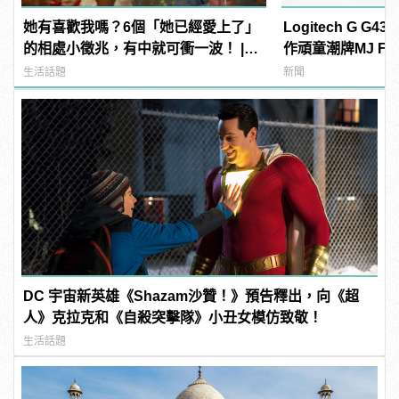
她有喜歡我嗎？6個「她已經愛上了」
Logitech G G
的相處小徵兆，有中就可衝一波！ |
作頑童潮牌MJ Fre
manfashion這樣變型男
manfashion這
生活話題
新聞
DC 宇宙新英雄《Shazam沙贊！》預告釋出，向《超
人》克拉克和《自殺突擊隊》小丑女模仿致敬！
生活話題