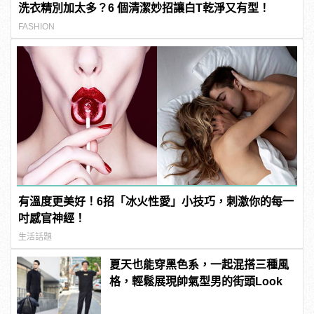
洗衣精別加太多？6 個清潔妙招讓白T乾淨又有型！
FASHION
有溫度更美好！6招「冰火性愛」小技巧，刺激你的每一
吋感官神經！
生活話題
夏天也能穿黑色系，一起混搭三種風
格，輕鬆展現帥氣型男的街頭Look