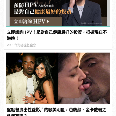
立即諮詢HPV！是對自己健康最好的投資，把握現在不
嫌晚！
PR・台灣癌症基金會
盤點曾流出性愛影片的歐美明星，芭黎絲、金卡戴珊之