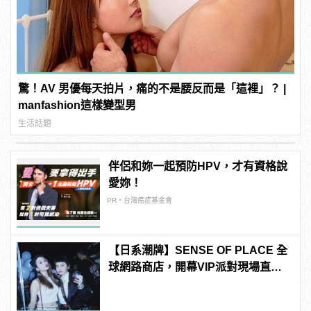
驚！AV 男優每天拍片，痛的不是腰反而是「這裡」？ |
manfashion這樣變型男
生活話題
伴侶和妳一起預防HPV，才有資格說
愛妳！
PR・台灣癌症基金會
【日系潮牌】SENSE OF PLACE 全
球網路商店，開幕VIP派對現場直
擊！