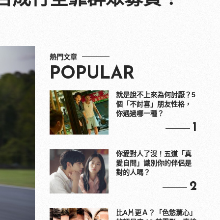
熱門文章
POPULAR
就是說不上來為何討厭？5
個「不討喜」朋友性格，
你遇過哪一種？
1
你愛對人了沒！五道「真
愛自問」識別你的伴侶是
對的人嗎？
2
比A片更Ａ？「色慾薰心」