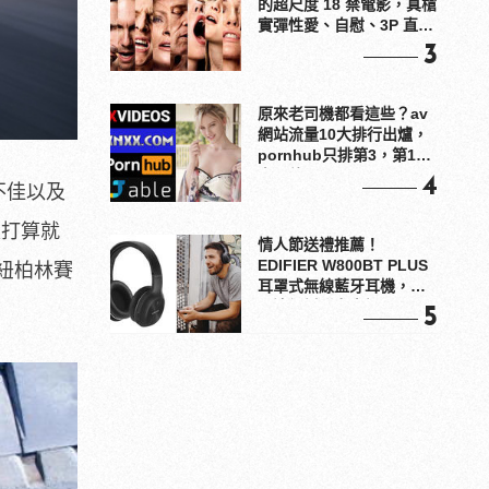
的超尺度 18 禁電影，真槍
實彈性愛、自慰、3P 直接
上！
3
原來老司機都看這些？av
網站流量10大排行出爐，
pornhub只排第3，第1名
竟是他？
4
量不佳以及
沒打算就
情人節送禮推薦！
EDIFIER W800BT PLUS
」紐柏林賽
耳罩式無線藍牙耳機，在
耳邊傾訴甜言蜜語
5