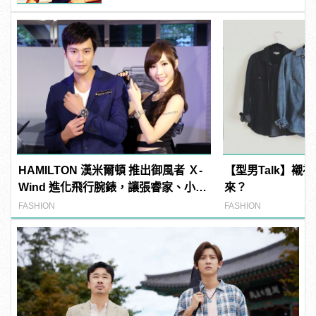
HAMILTON 漢米爾頓 推出御風者 Ｘ-
【型男Talk】襯
Wind 進化飛行腕錶，讓張睿家、小茉
來？
莉帶你一起遨遊天際！
FASHION
FASHION