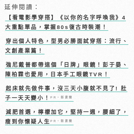
延伸閱讀：
【看電影學穿搭】《以你的名字呼喚我》4
大重點單品，掌握80s復古時裝潮！
穿出個人特色，型男必勝面試穿搭：流行、
文創產業篇！
強尼戴普都帶這個「日牌」眼鏡！彭于晏、
陳柏霖也愛用，日本手工眼鏡TVR！
起床就先做件事，沒三天小腹就不見了! 肚
子一天天變小！
PR・新素簡
減肥首選，檸檬加它，堅持一週，腰細了，
瘦到你懷疑人生
PR・新素簡