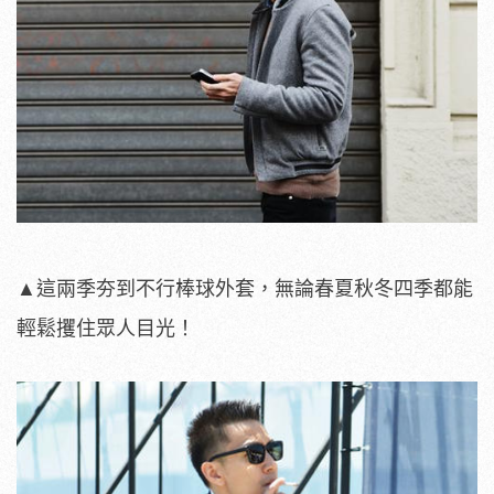
▲這兩季夯到不行棒球外套，無論春夏秋冬四季都能
輕鬆攫住眾人目光！