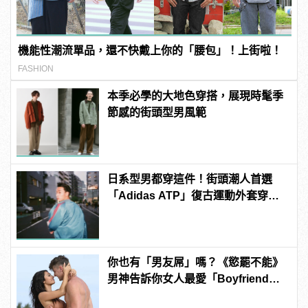
機能性潮流單品，還不快戴上你的「腰包」！上街啦！
FASHION
本季必學的大地色穿搭，展現時髦季
節感的街頭型男風範
日系型男都穿這件！街頭潮人首選
「Adidas ATP」復古運動外套穿搭
技巧
你也有「男友屌」嗎？《慾罷不能》
男神告訴你女人最愛「Boyfriend
Dick」是啥？