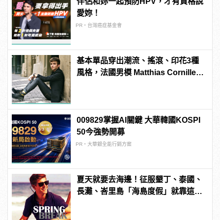
伴侶和妳一起預防HPV，才有資格說
愛妳！
PR・台灣癌症基金會
基本單品穿出潮流、搖滾、印花3種
風格，法國男模 Matthias Cornilleau
的百變穿搭！
009829掌握AI關鍵 大華韓國KOSPI
50今強勢開募
PR・大華銀全能行銷方案
夏天就要去海邊！征服墾丁、泰國、
長灘、峇里島「海島度假」就靠這10
件！