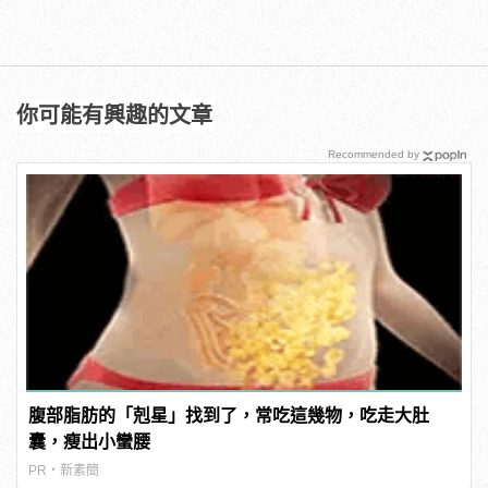
你可能有興趣的文章
Recommended by
腹部脂肪的「剋星」找到了，常吃這幾物，吃走大肚
囊，瘦出小蠻腰
PR・新素簡