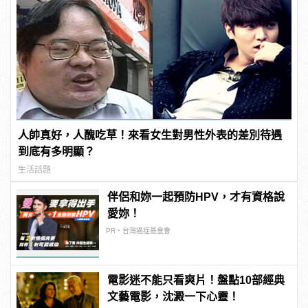
人帥真好，人醜吃草！來看女生對男性外表的差別待遇
到底有多明顯？
生活話題
伴侶和妳一起預防HPV，才有資格說
愛妳！
PR・台灣癌症基金會
電影迷不能只看爽片！盤點10部經典
文藝電影，沈澱一下心靈！