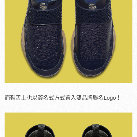
而鞋舌上也以簽名式方式置入雙品牌聯名Logo！