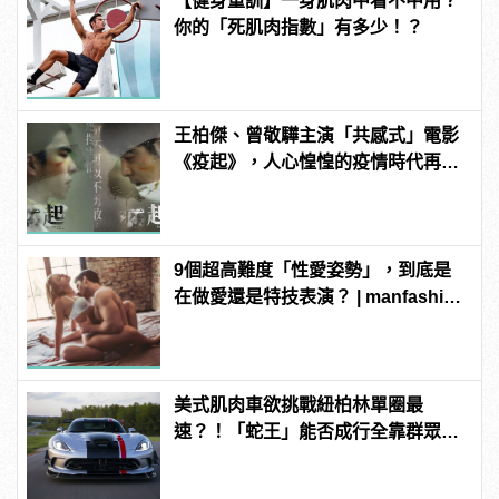
【健身重訓】一身肌肉中看不中用？
你的「死肌肉指數」有多少！？
王柏傑、曾敬驊主演「共感式」電影
《疫起》，人心惶惶的疫情時代再度
上演！
9個超高難度「性愛姿勢」，到底是
在做愛還是特技表演？ | manfashion
這樣變型男
美式肌肉車欲挑戰紐柏林單圈最
速？！「蛇王」能否成行全靠群眾募
資！