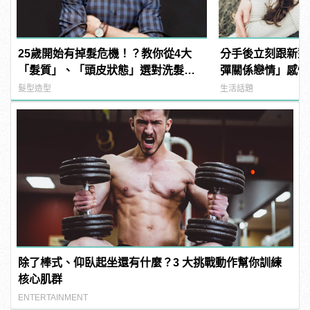
25歲開始有掉髮危機！？教你從4大
分手後立刻跟新對
「髮質」、「頭皮狀態」選對洗髮
彈關係戀情」感情
品，避免落髮、保養清潔一次到位！
髮型造型
生活話題
除了棒式、仰臥起坐還有什麼？3 大挑戰動作幫你訓練
核心肌群
ENTERTAINMENT