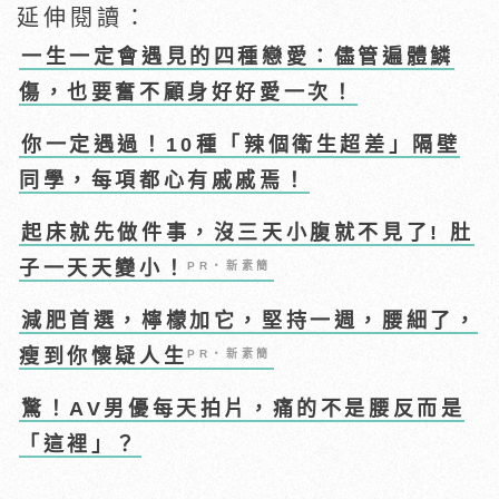
延伸閱讀：
一生一定會遇見的四種戀愛：儘管遍體鱗
傷，也要奮不顧身好好愛一次！
你一定遇過！10種「辣個衛生超差」隔壁
同學，每項都心有戚戚焉！
起床就先做件事，沒三天小腹就不見了! 肚
子一天天變小！
PR・新素簡
減肥首選，檸檬加它，堅持一週，腰細了，
瘦到你懷疑人生
PR・新素簡
驚！AV男優每天拍片，痛的不是腰反而是
「這裡」？