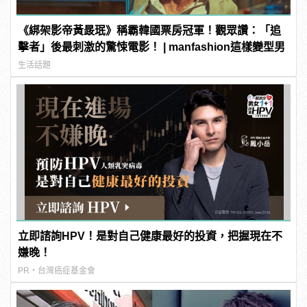
《綁架影帝黃晸珉》稱霸韓國票房冠軍！觀眾讚：「追
擊者」後最刺激的驚悚電影！ | manfashion這樣變型男
生活話題
立即諮詢HPV！是對自己健康最好的投資，把握現在不
嫌晚！
PR・台灣癌症基金會