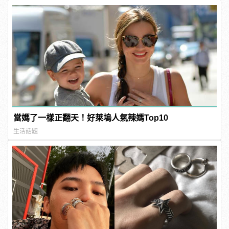
當媽了一樣正翻天！好萊塢人氣辣媽Top10
生活話題