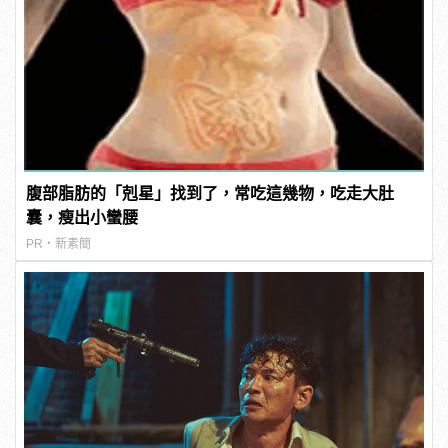
腹部脂肪的「剋星」找到了，常吃這幾物，吃走大肚
囊，瘦出小蠻腰
PR・新素簡