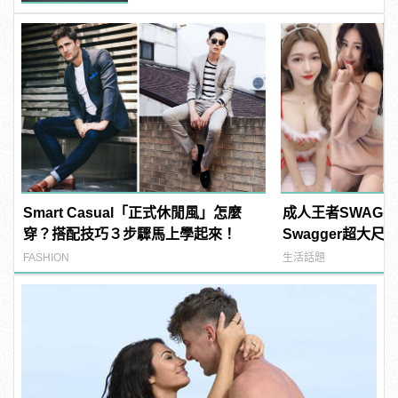
Smart Casual「正式休閒風」怎麼
成人王者SWAG
穿？搭配技巧３步驟馬上學起來！
Swagger超大
紅海鮮通通有，親
FASHION
生活話題
結！ | manfash