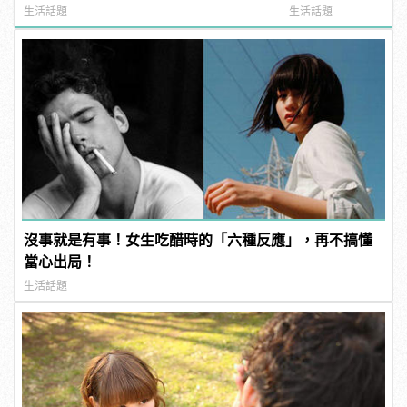
噁心到極致！
樣變型男
生活話題
生活話題
沒事就是有事！女生吃醋時的「六種反應」，再不搞懂
當心出局！
生活話題