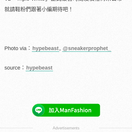
就請鞋粉們跟著小編期待吧！
Photo via：
hypebeast
,
@sneakerprophet_
source：
hypebeast
Advertisements