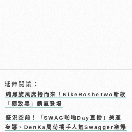
延伸閱讀：
純黑旋風席捲而來！NikeRosheTwo新款
「極致黑」霸氣登場
盛況空前！「SWAG啪啪Day直播」美麗
妄娜、DenKa周荀攜手人氣Swagger塞爆