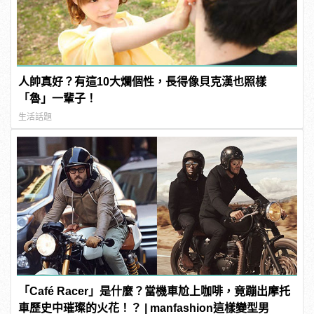
人帥真好？有這10大爛個性，長得像貝克漢也照樣
「魯」一輩子！
生活話題
「Café Racer」是什麼？當機車尬上咖啡，竟蹦出摩托
車歷史中璀璨的火花！？ | manfashion這樣變型男