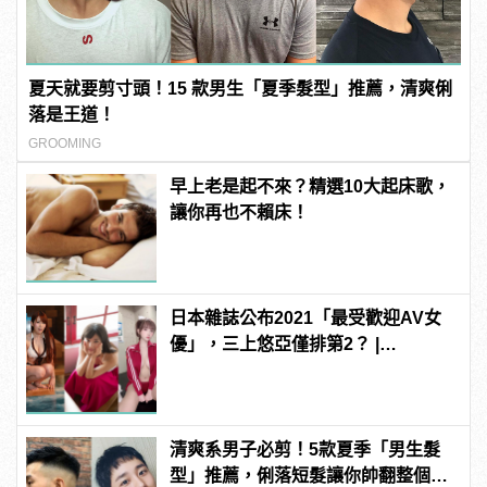
夏天就要剪寸頭！15 款男生「夏季髮型」推薦，清爽俐
落是王道！
GROOMING
早上老是起不來？精選10大起床歌，
讓你再也不賴床！
日本雜誌公布2021「最受歡迎AV女
優」，三上悠亞僅排第2？ |
manfashion這樣變型男
清爽系男子必剪！5款夏季「男生髮
型」推薦，俐落短髮讓你帥翻整個夏