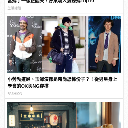
當媽了一樣正翻天！好萊塢人氣辣媽Top10
生活話題
小勞勃道尼、玉澤演都是時尚恐怖份子？！從男星身上
學會的OK與NG穿搭
FASHION