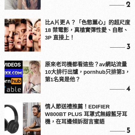
2
比A片更Ａ？「色慾薰心」的超尺度
18 禁電影，真槍實彈性愛、自慰、
3P 直接上！
3
原來老司機都看這些？av網站流量
10大排行出爐，pornhub只排第3，
第1名竟是他？
4
情人節送禮推薦！EDIFIER
W800BT PLUS 耳罩式無線藍牙耳
機，在耳邊傾訴甜言蜜語
5