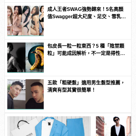
成人王者SWAG強勢歸來！5名高顏
值Swagger超大尺度、足交、雪乳、
粉紅海鮮通通有，親自教你人與人的
連結！ | manfashion這樣變型男
包皮長一粒一粒東西？5 種「陰莖顆
粒」可能成因解析，不一定是得性
病！
五款「粗硬髮」適用男生髮型推薦，
清爽有型其實很簡單！