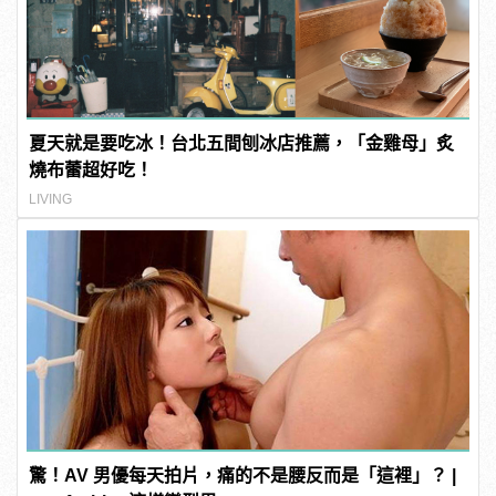
夏天就是要吃冰！台北五間刨冰店推薦，「金雞母」炙
燒布蕾超好吃！
LIVING
驚！AV 男優每天拍片，痛的不是腰反而是「這裡」？ |