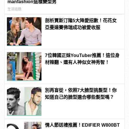
manfashion這樣變型男
生活話題
剖析賈斯汀隆5大降愛招數！花花女
亞曼達賽佛瑞成功被愛收服
7位韓國正妹YouTuber推薦！這位身
材辣翻、還有人神似女神秀智！
別再盲從，依照7大臉型挑髮型！你
知道自己的臉型適合哪些髮型嗎？
情人節送禮推薦！EDIFIER W800BT