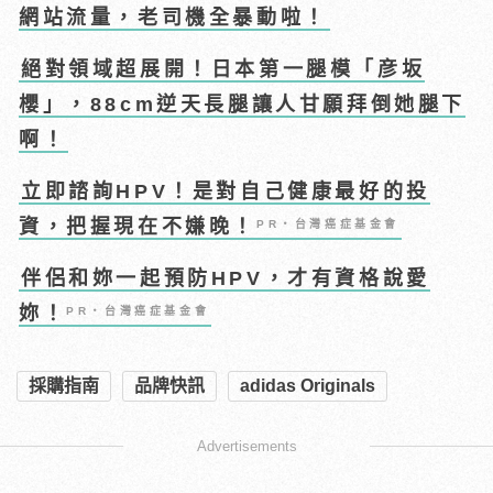
網站流量，老司機全暴動啦！
絕對領域超展開！日本第一腿模「彦坂
櫻」，88cm逆天長腿讓人甘願拜倒她腿下
啊！
立即諮詢HPV！是對自己健康最好的投
資，把握現在不嫌晚！
PR・台灣癌症基金會
伴侶和妳一起預防HPV，才有資格說愛
妳！
PR・台灣癌症基金會
採購指南
品牌快訊
adidas Originals
Advertisements