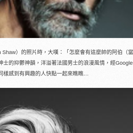
en Shaw）的照片時，大嘆：「怎麼會有這麼帥的阿伯（
士的抑鬱神韻，洋溢著法國男士的浪漫風情，經Googl
同樣感到有興趣的人快點一起來瞧瞧…