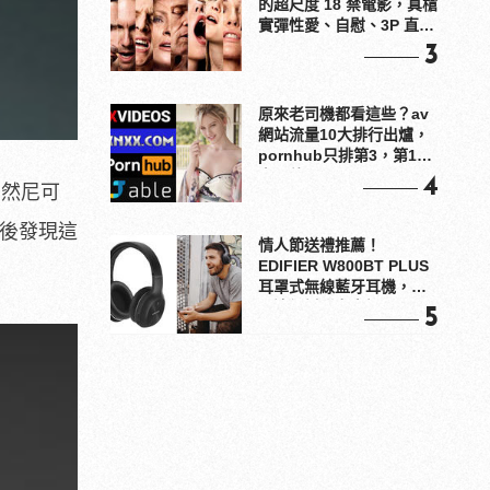
的超尺度 18 禁電影，真槍
實彈性愛、自慰、3P 直接
上！
3
原來老司機都看這些？av
網站流量10大排行出爐，
pornhub只排第3，第1名
竟是他？
4
當然尼可
e後發現這
情人節送禮推薦！
EDIFIER W800BT PLUS
耳罩式無線藍牙耳機，在
耳邊傾訴甜言蜜語
5