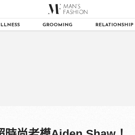
LLNESS
GROOMING
RELATIONSHIP
尚老模Aiden Shaw！