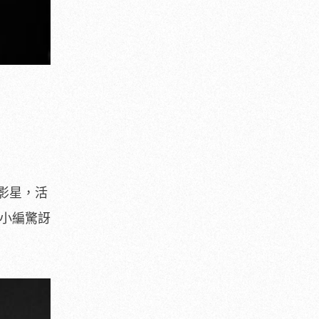
影星，活
讓小編驚訝