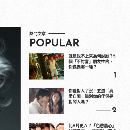
熱門文章
POPULAR
就是說不上來為何討厭？5
個「不討喜」朋友性格，
你遇過哪一種？
1
你愛對人了沒！五道「真
愛自問」識別你的伴侶是
對的人嗎？
2
比A片更Ａ？「色慾薰心」