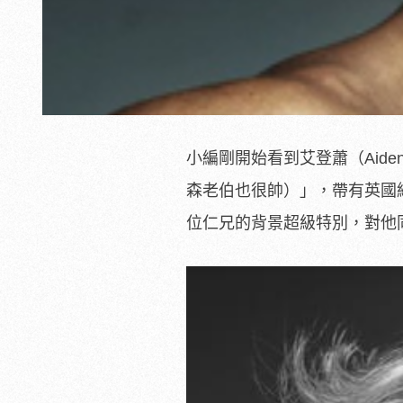
小編剛開始看到艾登蕭（Aid
森老伯也很帥）」，帶有英國紳
位仁兄的背景超級特別，對他