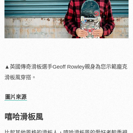
▲英國傳奇滑板選手Geoff Rowley親身為您示範龐克
滑板風穿搭。
圖片來源
嘻哈滑板風
比起其他風格的滑板人，嘻哈滑板風的愛好者較重視