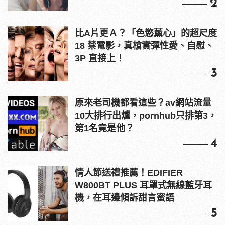
2
比A片更Ａ？「色慾薰心」的超尺度
18 禁電影，真槍實彈性愛、自慰、
3P 直接上！
3
原來老司機都看這些？av網站流量
10大排行出爐，pornhub只排第3，
第1名竟是他？
4
情人節送禮推薦！EDIFIER
W800BT PLUS 耳罩式無線藍牙耳
機，在耳邊傾訴甜言蜜語
5