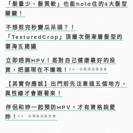
「髮量少、髮質軟」也能hold住的4大髮型
關鍵！
不想剪完秒變瓜呆頭？！
「TexturedCrop」頂層次側漸層髮型的
瀏海五建議
立即諮詢HPV！是對自己健康最好的投
資，把握現在不嫌晚！
PR・台灣癌症基金會
【其實你應該】出門前先注意這五個地方，
異性緣才會跟著來！
伴侶和妳一起預防HPV，才有資格說愛
妳！
PR・台灣癌症基金會