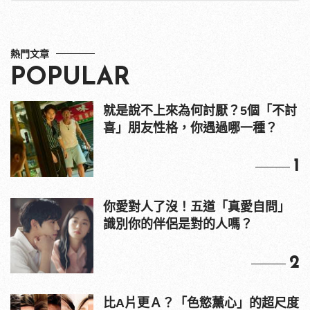
熱門文章
POPULAR
就是說不上來為何討厭？5個「不討
喜」朋友性格，你遇過哪一種？
1
你愛對人了沒！五道「真愛自問」
識別你的伴侶是對的人嗎？
2
比A片更Ａ？「色慾薰心」的超尺度