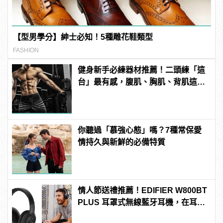
【型男學分】紳士必知！5種雕花鞋類型
FASHION
健身新手必練器材推薦！二頭練「這
台」最有感，腹肌、胸肌、背肌這樣
練！
你聽過「慕強心態」嗎？7種常保愛
情持久與新鮮的必備特質
情人節送禮推薦！EDIFIER W800BT
PLUS 耳罩式無線藍牙耳機，在耳邊
傾訴甜言蜜語