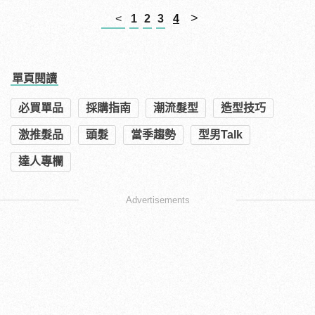
>
<
1
2
3
4
單頁閱讀
必買單品
採購指南
潮流髮型
造型技巧
激推髮品
頭髮
當季趨勢
型男Talk
達人專欄
Advertisements