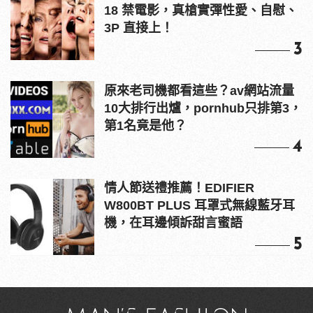
18 禁電影，真槍實彈性愛、自慰、
3P 直接上！
3
原來老司機都看這些？av網站流量
10大排行出爐，pornhub只排第3，
第1名竟是他？
4
情人節送禮推薦！EDIFIER
W800BT PLUS 耳罩式無線藍牙耳
機，在耳邊傾訴甜言蜜語
5