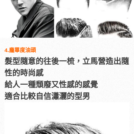
4.龐畢度油頭
髮型隨意的往後一梳，立馬營造出隨
性的時尚感
給人一種頹廢又性感的感覺
適合比較自信瀟灑的型男