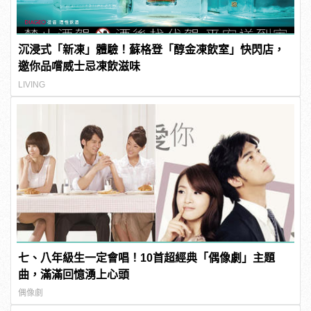
沉浸式「新凍」體驗！蘇格登「醇金凍飲室」快閃店，
邀你品嚐威士忌凍飲滋味
LIVING
七、八年級生一定會唱！10首超經典「偶像劇」主題
曲，滿滿回憶湧上心頭
偶像劇