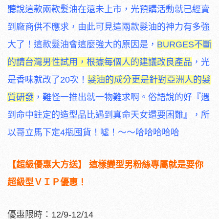
聽說這款兩款髮油在還未上市，光預購活動就已經賣
到廠商供不應求，由此可見這兩款髮油的神力有多強
大了！這款髮油會這麼強大的原因是，
BURGES不斷
的請台灣男性試用，根據每個人的建議改良產品
，光
是香味就改了20次！
髮油的成分更是針對亞洲人的髮
質研發
，難怪一推出就一物難求啊。俗語說的好『遇
到命中註定的造型品比遇到真命天女還要困難』，所
以哥立馬下定4瓶囤貨！噓！～～哈哈哈哈哈
【超級優惠大方送】 這樣變型男粉絲專屬
就是要你
超級型ＶＩＰ優惠！
優惠限時：12/9-12/14