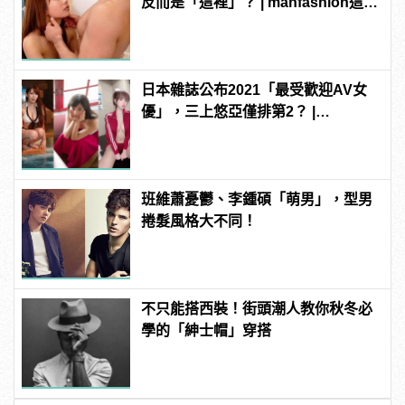
反而是「這裡」？ | manfashion這樣
變型男
日本雜誌公布2021「最受歡迎AV女
優」，三上悠亞僅排第2？ |
manfashion這樣變型男
班維蕭憂鬱、李鍾碩「萌男」，型男
捲髮風格大不同！
不只能搭西裝！街頭潮人教你秋冬必
學的「紳士帽」穿搭