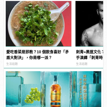
愛吃香菜是邪教？10 個飲食喜好「矛
刺青=黑道文化？
盾大對決」，你是哪一派？
手演繹「刺青時尚
生活話題
生活話題