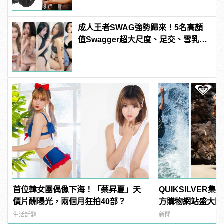
成人王者SWAG強勢歸來！5名高顏
值Swagger超大尺度、足交、雪乳、
粉紅海鮮通通有，親自教你人與人的
連結！ | manfashion這樣變型男
首位韓女團偶像下海！「蔡昇夏」天
QUIKSILVER
價片酬曝光，兩個月狂拍40部？
方購物網站盛大開
生活話題
新聞