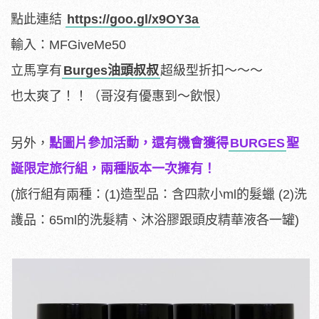
點此連結
https://goo.gl/x9OY3a
輸入：MFGiveMe50
立馬享有
Burges油頭叔叔
超級型折扣～～～
也太爽了！！（哥沒有優惠到～飲恨）
另外，
點圖片參加活動，還有機會獲得
BURGES
聖
誕限定旅行組，兩種版本一次擁有！
(旅行組有兩種：(1)造型品：含四款小ml的髮蠟 (2)洗
護品：65ml的洗髮精、沐浴膠跟頭皮精華液各一罐)