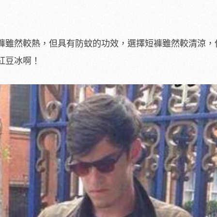
褲雖然較熱，但具有防蚊的功效，選擇短褲雖然較清涼，
紅豆冰啊！