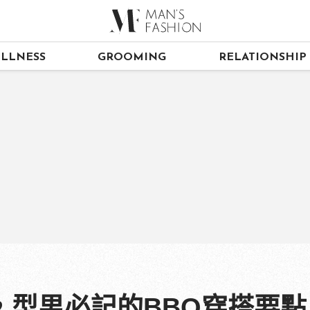
LLNESS
GROOMING
RELATIONSHIP
，型男必記的BBQ穿搭要點