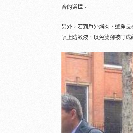
合的選擇。
另外，若到戶外烤肉，選擇長
噴上防蚊液，以免雙腳被叮成