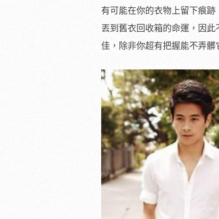
有可能在你的衣物上留下痕跡
丟到舊衣回收箱的命運，因此
佳，除非你超有把握能不弄髒