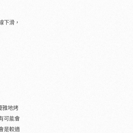
線下滑，
優雅地烤
有可能會
會是較適