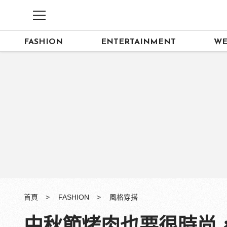
FASHION
ENTERTAINMENT
WE
首頁
FASHION
風格穿搭
中秋節烤肉也要很時尚