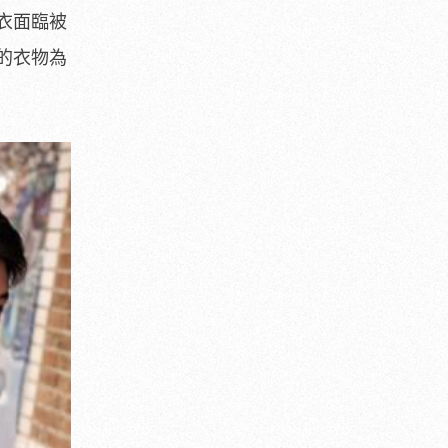
衣面臨被
的衣物為