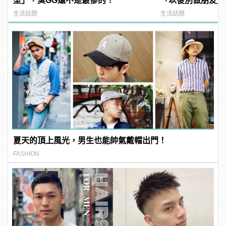
型」，臭GG還不是最慘的！
「以後別做朋友」
愛」？ | manfa
生活話題
生活話題
夏天的頂上風光，男生也能帥氣戴帽出門！
FASHION