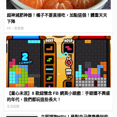
超神減肥神器！橘子不要直接吃，加點這個！體重天天
下降
PR・新素簡
【童心未泯】8 款超懷念 FB 網頁小遊戲：手遊還不興盛
的年代，我們都玩這些長大！
生活話題
立即諮詢HPV！是對自己健康最好的