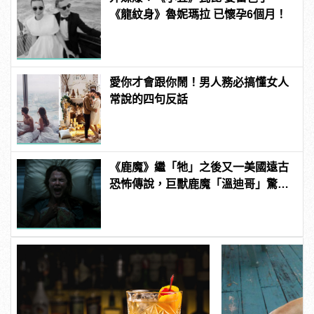
《龍紋身》魯妮瑪拉 已懷孕6個月！
愛你才會跟你鬧！男人務必搞懂女人
常說的四句反話
《鹿魔》繼「牠」之後又一美國遠古
恐怖傳說，巨獸鹿魔「溫迪哥」驚嚇
現身！ | manfashion這樣變型男