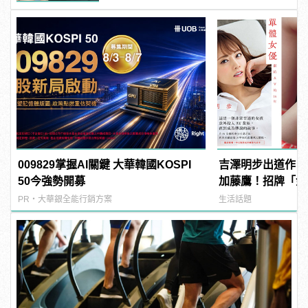
009829掌握AI關鍵 大華韓國KOSPI
吉澤明步出道作《
50今強勢開募
加藤鷹！招牌「金
次潮吹
PR・大華銀全能行銷方案
生活話題