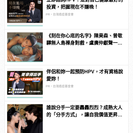
投資，把握現在不嫌晚！
PR・台灣癌症基金會
《刻在你心底的名字》陳昊森、曾敬
驊無人島裸身對戲，盧廣仲獻聲一秒
入魂！
伴侶和妳一起預防HPV，才有資格說
愛妳！
PR・台灣癌症基金會
誰說分手一定要轟轟烈烈？成熟大人
的「分手方式」，讓自我價值更昇
華！