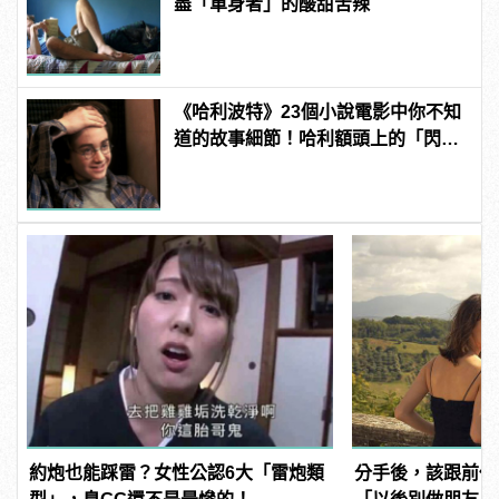
盡「單身者」的酸甜苦辣
《哈利波特》23個小說電影中你不知
道的故事細節！哈利額頭上的「閃電
疤痕」原來跟索命咒有關？
約炮也能踩雷？女性公認6大「雷炮類
分手後，該跟前任