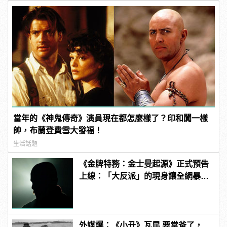
當年的《神鬼傳奇》演員現在都怎麼樣了？印和闐一樣
帥，布蘭登費雪大發福！
生活話題
《金牌特務：金士曼起源》正式預告
上線：「大反派」的現身讓全網暴
動！
外媒爆：《小丑》瓦昆 要當爸了，