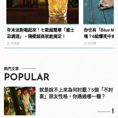
年末派對喝起來！七款超簡單「威士
你也有「Blue M
忌調酒」，隔壁超商就能搞定！
嗎？6組爆笑中肯
「這不就是禮拜一
生活話題
生活話題
熱門文章
POPULAR
就是說不上來為何討厭？5個「不討
喜」朋友性格，你遇過哪一種？
1