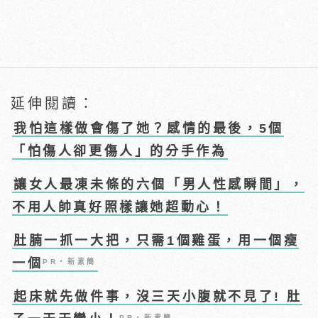
延伸閱讀：
我怕這樣做會傷了她？感情的最後，5個
「怕傷人卻更傷人」的分手作為
讓女人最凍未條的六個「男人性感瞬間」，
不用人帥真好照樣讓她超動心！
肚腩一抓一大把，只需1個雞蛋，用一個瘦
一個
PR・新素簡
起床就先做件事，沒三天小腹就不見了! 肚
PR・新素簡