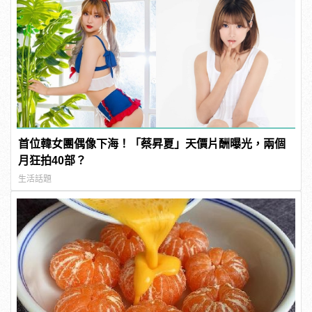
首位韓女團偶像下海！「蔡昇夏」天價片酬曝光，兩個
月狂拍40部？
生活話題