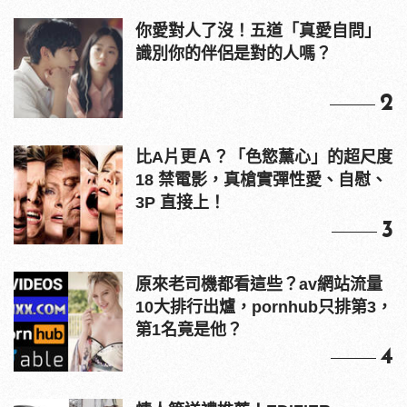
你愛對人了沒！五道「真愛自問」
識別你的伴侶是對的人嗎？
2
比A片更Ａ？「色慾薰心」的超尺度
18 禁電影，真槍實彈性愛、自慰、
3P 直接上！
3
原來老司機都看這些？av網站流量
10大排行出爐，pornhub只排第3，
第1名竟是他？
4