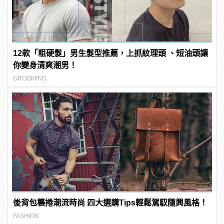
12款「粗硬髮」男生髮型推薦，上抓紋理頭 、短油頭讓
你變身清爽潮男！
GROOMING
後背包襲捲潮流時尚 四大選購Tips輕鬆駕馭隨興風格！
FASHION