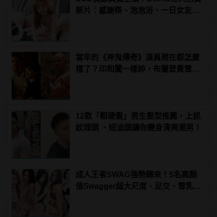
新片：感謝祭、泡泡浴、一日女友超
刺激！老司機直呼：賺到了超爽Der
～ | manfashion這樣變型男
當年的《神鬼傳奇》演員現在都怎麼
樣了？印和闐一樣帥，布蘭登費雪大
發福！
12款「粗硬髮」男生髮型推薦，上抓
紋理頭 、短油頭讓你變身清爽潮男！
成人王者SWAG強勢歸來！5名高顏
值Swagger超大尺度、足交、雪乳、
粉紅海鮮通通有，親自教你人與人的
連結！ | manfashion這樣變型男