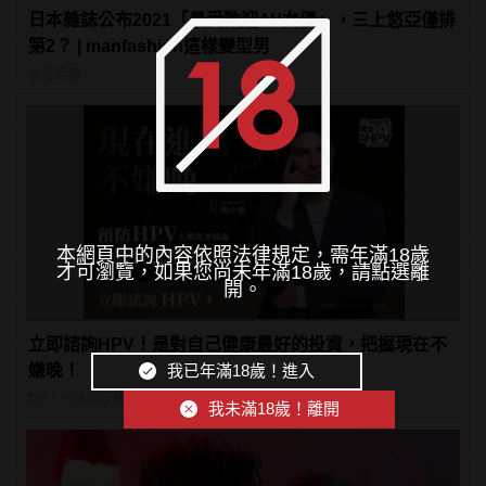
日本雜誌公布2021「最受歡迎AV女優」，三上悠亞僅排
第2？ | manfashion這樣變型男
生活話題
本網頁中的內容依照法律規定，需年滿18歲
才可瀏覽，如果您尚未年滿18歲，請點選離
開。
立即諮詢HPV！是對自己健康最好的投資，把握現在不
我已年滿18歲！進入
嫌晚！
PR・台灣癌症基金會
我未滿18歲！離開