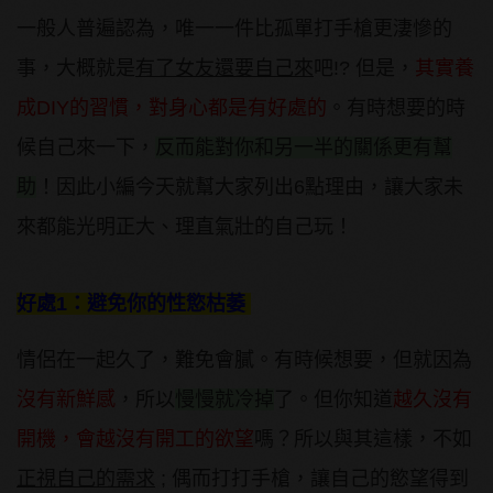
一般人普遍認為，唯一一件比孤單打手槍更淒慘的
事，大概就是
有了女友還要自己來
吧!? 但是，
其實養
成DIY的習慣，對身心都是有好處的
。有時想要的時
候自己來一下，
反而能對你和另一半的關係更有幫
助
！因此小編今天就幫大家列出6點理由，讓大家未
來都能光明正大、理直氣壯的自己玩！
好處1：避免你的性慾枯萎
情侶在一起久了，難免會膩。有時候想要，但就因為
沒有新鮮感
，所以
慢慢就冷掉
了。但你知道
越久沒有
開機，會越沒有開工的欲望
嗎？所以與其這樣，不如
正視自己的需求
; 偶而打打手槍，讓自己的慾望得到