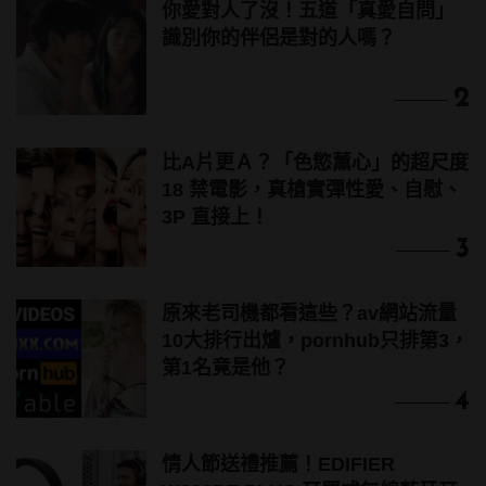
你愛對人了沒！五道「真愛自問」
識別你的伴侶是對的人嗎？
2
比A片更Ａ？「色慾薰心」的超尺度
18 禁電影，真槍實彈性愛、自慰、
3P 直接上！
3
原來老司機都看這些？av網站流量
10大排行出爐，pornhub只排第3，
第1名竟是他？
4
情人節送禮推薦！EDIFIER