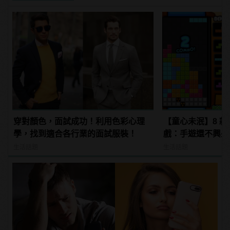
穿對顏色，面試成功！利用色彩心理
【童心未泯】8 款
學，找到適合各行業的面試服裝！
戲：手遊還不興盛
這些長大！
生活話題
生活話題