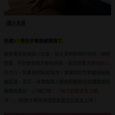
/圖片來源
好處3：再也不會無處發洩了
做愛畢竟是兩個人的事。除非是熱戀期的情侶，隨時
想要 ; 不然要等兩方都有興致、真的是要
天時地利人
和
才行。如果長期無處發洩，會讓你的性慾
變得越來
越低落
。而且，其實
每個人都有照顧自己生理需求的
義務和責任
。(小編口號：「
自己的需求自己解
決！
」)這樣才算是個
成熟負責任
的成年人
啊！