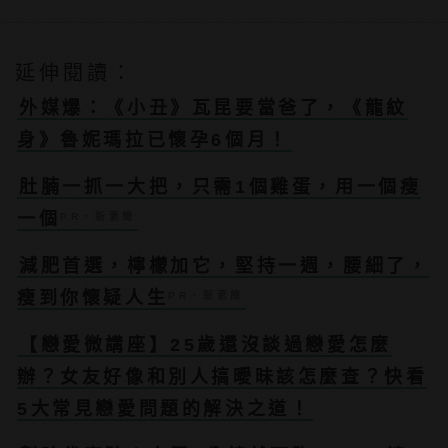
延伸閱讀：
外媒爆：《小丑》瓦昆要當爸了，《龍紋
身》魯妮瑪拉已懷孕6個月！
肚腩一抓一大把，只需1個雞蛋，用一個瘦
一個
PR・新素簡
減肥首選，檸檬加它，堅持一週，腰細了，
瘦到你懷疑人生
PR・新素簡
【戀愛微講座】25歲還沒談過戀愛怎麼
辦？女友好像和別人搞曖昧該怎麼查？快看
5大常見戀愛問題的解決之道！