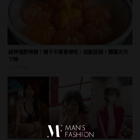
超神減肥神器！橘子不要直接吃，加點這個！體重天天
下降
PR・新素簡