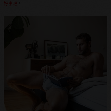
好事吧
！