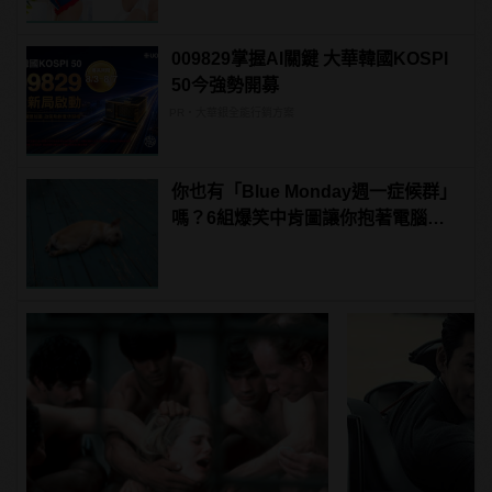
009829掌握AI關鍵 大華韓國KOSPI
50今強勢開募
PR・大華銀全能行銷方案
你也有「Blue Monday週一症候群」
嗎？6組爆笑中肯圖讓你抱著電腦大
吼「這不就是禮拜一的我嗎！」