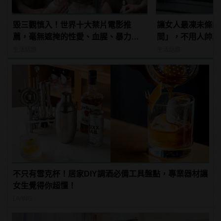
毀三觀慎入！世界十大禁片電影推
讓女人最凍未條的
薦，毫無遮掩的性愛、血腥、暴力、
間」，不用人帥真
噁心到極致！ | manfashion這樣變型
心！
生活話題
生活話題
男
不只有雪克杯！居家DIY調酒必備工具盤點，專業器材讓
女生覺得你超懂！
LIVING