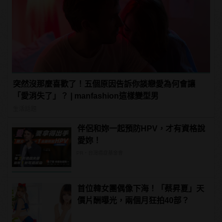
突然沒那麼喜歡了！五個原因告訴你談戀愛為何會讓
「愛消失了」？ | manfashion這樣變型男
生活話題
伴侶和妳一起預防HPV，才有資格說
愛妳！
PR・台灣癌症基金會
首位韓女團偶像下海！「蔡昇夏」天
價片酬曝光，兩個月狂拍40部？