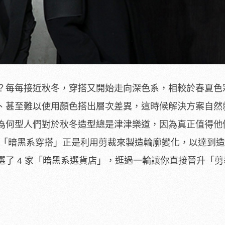
？每每接近秋冬，穿搭又開始走向深色系，相較於春夏色
、甚至難以使用顏色搭出層次差異，這時候解決方案自然
為何型人們對於秋冬造型總是津津樂道，因為真正值得他
謂「暗黑系穿搭」正是利用剪裁來製造輪廓變化，以達到
選了 4 家「暗黑系選貨店」，逛過一輪讓你直接晉升「