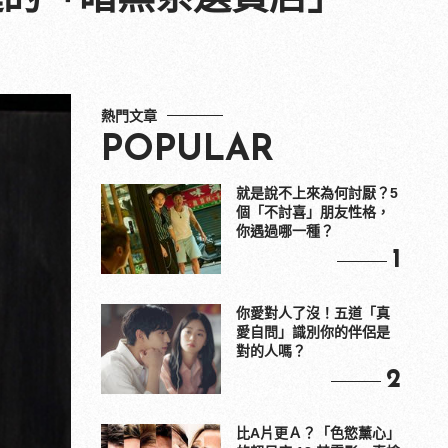
熱門文章
POPULAR
就是說不上來為何討厭？5
個「不討喜」朋友性格，
你遇過哪一種？
1
你愛對人了沒！五道「真
愛自問」識別你的伴侶是
對的人嗎？
2
比A片更Ａ？「色慾薰心」