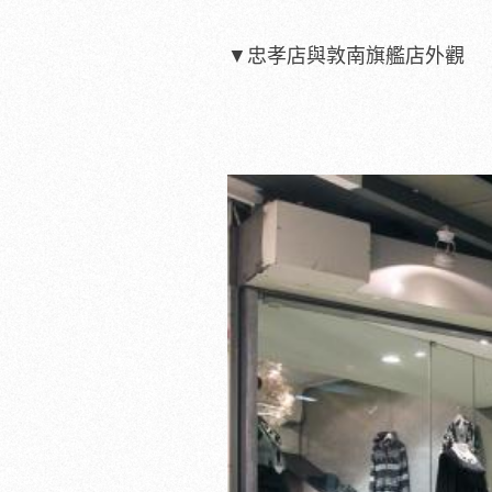
▼忠孝店與敦南旗艦店外觀