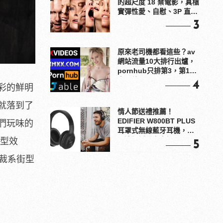
的超尺度 18 禁電影，真槍
實彈性愛、自慰、3P 直接
上！
3
原來老司機都看這些？av
網站流量10大排行出爐，
pornhub只排第3，第1名
竟是他？
4
彩的鮮明
就落到了
情人節送禮推薦！
EDIFIER W800BT PLUS
們玩味的
耳罩式無線藍牙耳機，在
耳邊傾訴甜言蜜語
造型效
5
剪裁系街型