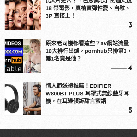
比A片更Ａ？「色慾薰心」的超尺度
18 禁電影，真槍實彈性愛、自慰、
3P 直接上！
3
原來老司機都看這些？av網站流量
10大排行出爐，pornhub只排第3，
第1名竟是他？
4
情人節送禮推薦！EDIFIER
W800BT PLUS 耳罩式無線藍牙耳
機，在耳邊傾訴甜言蜜語
5