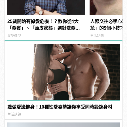
25歲開始有掉髮危機！？教你從4大
人際交往必學心理
「髮質」、「頭皮狀態」選對洗髮
尬」的5個小技巧
品，避免落髮、保養清潔一次到位！
魅力！ | manfa
髮型造型
生活話題
邊做愛邊健身！10種性愛姿勢讓你享受同時鍛鍊身材
生活話題