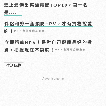
史上最傑出英雄電影TOP10，第一名
是......
伴侶和妳一起預防HPV，才有資格說愛
妳！
PR・台灣癌症基金會
立即諮詢HPV！是對自己健康最好的投
資，把握現在不嫌晚！
PR・台灣癌症基金會
生活玩物
Advertisements