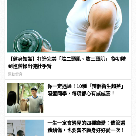
【健身知識】打造完美「肱二頭肌、肱三頭肌」 從初階
到進階操出健壯手臂
運動健身
你一定遇過！10種「辣個衛生超差」
隔壁同學，每項都心有戚戚焉！
一生一定會遇見的四種戀愛：儘管遍
體鱗傷，也要奮不顧身好好愛一次！