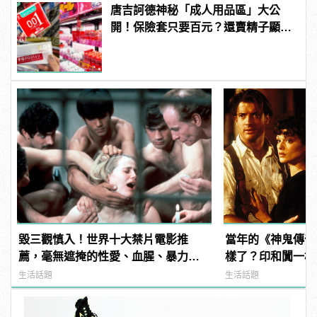
唐吉訶德神秘「成人用品區」大公
開！保險套只要百元？還賣精子顯微
鏡？
毀三觀慎入！世界十大禁片電影推
當年的《神鬼傳奇
薦，毫無遮掩的性愛、血腥、暴力、
樣了？印和闐一樣
噁心到極致！
發福！
生活話題
生活話題