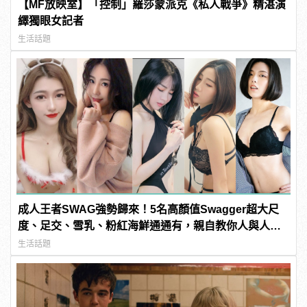
【MF放映室】「控制」羅莎蒙派克《私人戰爭》精湛演
繹獨眼女記者
生活話題
成人王者SWAG強勢歸來！5名高顏值Swagger超大尺
度、足交、雪乳、粉紅海鮮通通有，親自教你人與人的
連結！ | manfashion這樣變型男
生活話題