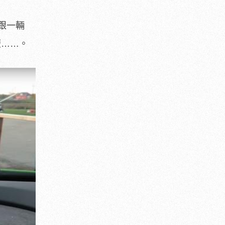
跟一輛
胖瘦……。