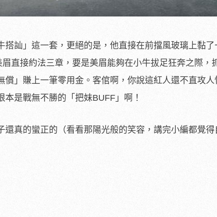
牛搭訕」這一套，更絕的是，他直接在前擋風玻璃上黏了
的美眉直接約法三章，要是美眉能夠在小牛拔足狂奔之際，
無償」賺上一筆零用金。客倌啊，你說這紅人還不直攻人
本是戰無不勝的「把妹BUFF」啊！
子還真的蠻正的（看看那陽光般的笑容，講完小編都覺得