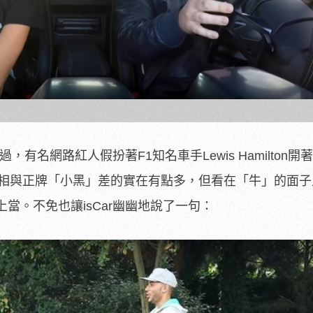
，有名網路紅人假扮著F1知名車手Lewis Hamilton開著
。雖然長相與正牌「小黑」差的實在有點多，但看在「牛」的面
當。不免也讓isCar幽幽地說了一句：