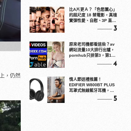
比A片更Ａ？「色慾薰心」
的超尺度 18 禁電影，真槍
實彈性愛、自慰、3P 直接
上！
3
原來老司機都看這些？av
網站流量10大排行出爐，
pornhub只排第3，第1名
竟是他？
4
子上，仍然
情人節送禮推薦！
EDIFIER W800BT PLUS
耳罩式無線藍牙耳機，在
耳邊傾訴甜言蜜語
5