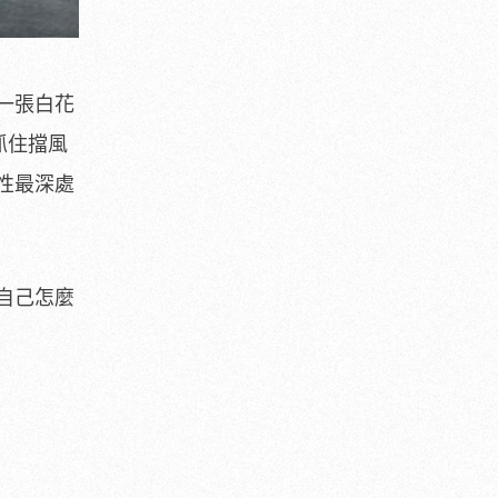
一張白花
抓住擋風
性最深處
自己怎麼