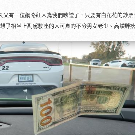
久又有一位網路紅人為我們映證了，只要有白花花的鈔票
an 610-4，想爭相坐上副駕駛座的人可真的不分男女老少、高矮