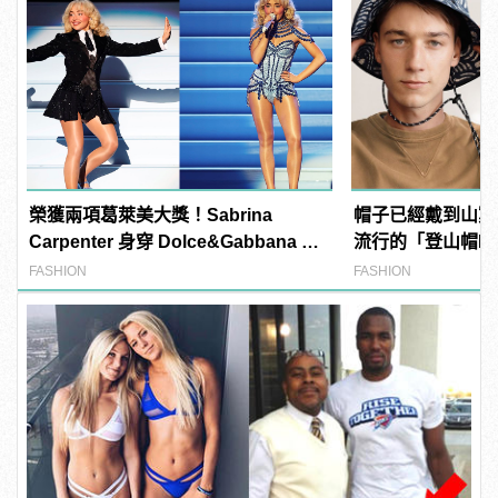
榮獲兩項葛萊美大獎！Sabrina
帽子已經戴到山窮
Carpenter 身穿 Dolce&Gabbana 開
流行的「登山帽Buc
場表演
風格新造型！
FASHION
FASHION