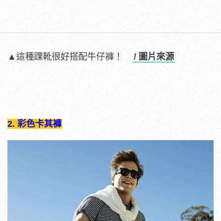
▲這種踝靴很好搭配牛仔褲！
/ 圖片來源
2. 彩色卡其褲