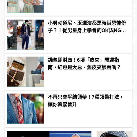
心！
小勞勃道尼、玉澤演都是時尚恐怖份
子？！從男星身上學會的OK與NG穿
搭
錢包即財庫！6項「皮夾」開運指
南，紅包是大忌、舊皮夾該丟嗎？
不再只會平結領帶！7種領帶打法，
讓你質感晉升