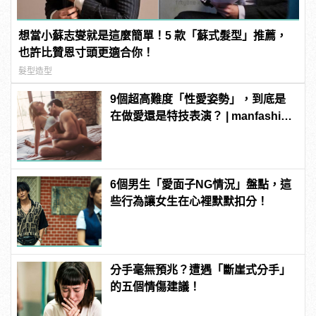
想當小蘇志燮就是這麼簡單！5 款「蘇式髮型」推薦，
也許比贊恩寸頭更適合你！
髮型造型
9個超高難度「性愛姿勢」，到底是
在做愛還是特技表演？ | manfashion
這樣變型男
6個男生「愛面子NG情況」盤點，這
些行為讓女生在心裡默默扣分！
分手毫無預兆？遭遇「斷崖式分手」
的五個情傷建議！