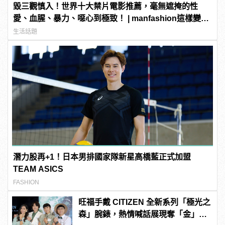
毀三觀慎入！世界十大禁片電影推薦，毫無遮掩的性
愛、血腥、暴力、噁心到極致！ | manfashion這樣變型
男
生活話題
潛力股再+1！日本男排國家隊新星高橋藍正式加盟
TEAM ASICS
FASHION
旺福手戴 CITIZEN 全新系列「極光之
森」腕錶，熱情喊話展現奪「金」信