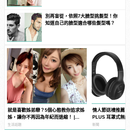
別再盲從，依照7大臉型挑髮型！你
知道自己的臉型適合哪些髮型嗎？
就是喜歡姊弟戀？5個心態教你追求姊
情人節送禮推薦！EDI
姊，讓你不再因為年紀而退縮！ |
PLUS 耳罩式無
manfashion這樣變型男
傾訴甜言蜜語
生活話題
新聞