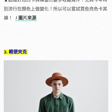
別流行在顏色上做變化！所以可以嘗試買些亮色卡其
褲！
/ 圖片來源
3. 輕便夾克