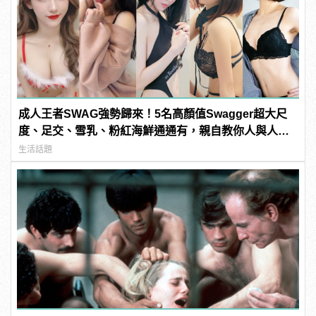
成人王者SWAG強勢歸來！5名高顏值Swagger超大尺
度、足交、雪乳、粉紅海鮮通通有，親自教你人與人的
連結！ | manfashion這樣變型男
生活話題