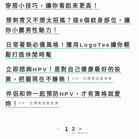
穿搭小技巧，讓你看起來更高！
想刺青又不想太招搖？這6個紋身部位，讓
你小露男性魅力！
日常著裝必備風格！擅用LogoTee讓你輕
鬆打造休閒時髦
立即諮詢HPV！是對自己健康最好的投
資，把握現在不嫌晚！
PR・台灣癌症基金會
伴侶和妳一起預防HPV，才有資格說愛
妳！
PR・台灣癌症基金會
<
1
2
>