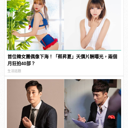
首位韓女團偶像下海！「蔡昇夏」天價片酬曝光，兩個
月狂拍40部？
生活話題