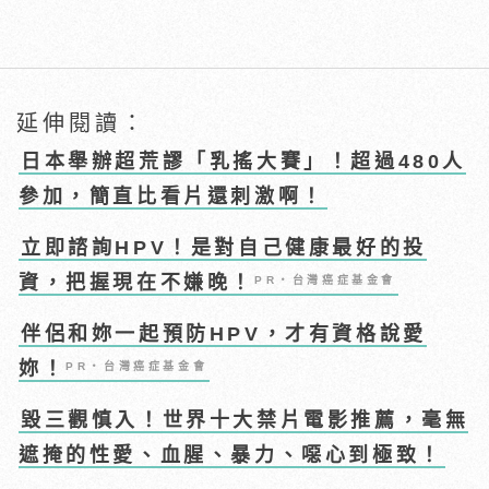
延伸閱讀：
日本舉辦超荒謬「乳搖大賽」！超過480人
參加，簡直比看片還刺激啊！
立即諮詢HPV！是對自己健康最好的投
資，把握現在不嫌晚！
PR・台灣癌症基金會
伴侶和妳一起預防HPV，才有資格說愛
妳！
PR・台灣癌症基金會
毀三觀慎入！世界十大禁片電影推薦，毫無
遮掩的性愛、血腥、暴力、噁心到極致！