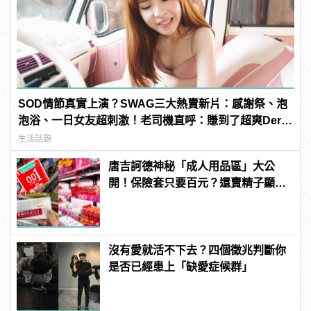
SOD情節真實上演？SWAG三大熱賣新片：感謝祭、泡
泡浴、一日女友超刺激！老司機直呼：賺到了超爽Der～
| manfashion這樣變型男
生活話題
唐吉訶德神秘「成人用品區」大公
開！保險套只要百元？還賣精子顯微
鏡？
沒有愛就活不下去？四個徵兆判斷你
是否已經患上「缺愛症候群」