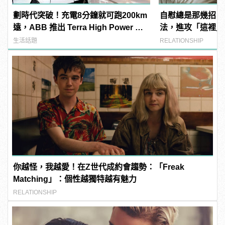
劃時代突破！充電8分鐘就可跑200km
自慰總是那幾招？
遠，ABB 推出 Terra High Power 直
法，進攻「這裡」
流高速充電系統
生活話題
RELATIONSHIP
你越怪，我越愛！在Z世代成約會趨勢：「Freak
Matching」：個性越獨特越有魅力
RELATIONSHIP