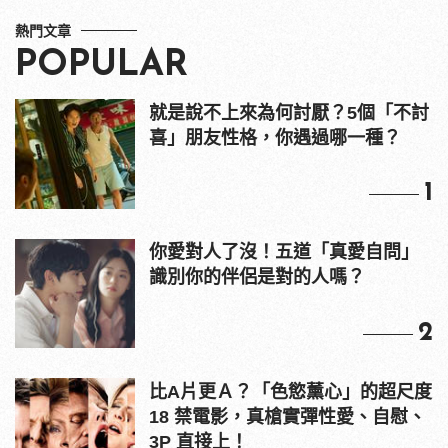
熱門文章
POPULAR
就是說不上來為何討厭？5個「不討
喜」朋友性格，你遇過哪一種？
1
你愛對人了沒！五道「真愛自問」
識別你的伴侶是對的人嗎？
2
比A片更Ａ？「色慾薰心」的超尺度
18 禁電影，真槍實彈性愛、自慰、
3P 直接上！