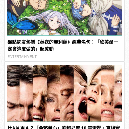
盤點網友熱議《葬送的芙利蓮》經典名句：「欣美爾一
定會這麼做的」超感動
ENTERTAINMENT
比A片更Ａ？「色慾薰心」的超尺度 18 禁電影，真槍實