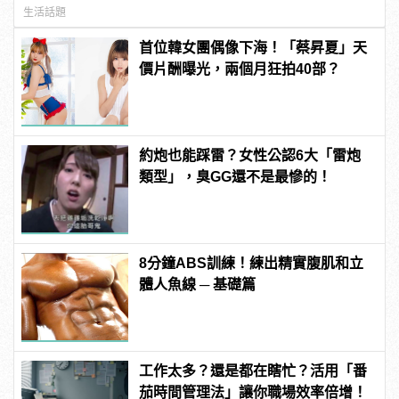
生活話題
首位韓女團偶像下海！「蔡昇夏」天
價片酬曝光，兩個月狂拍40部？
約炮也能踩雷？女性公認6大「雷炮
類型」，臭GG還不是最慘的！
8分鐘ABS訓練！練出精實腹肌和立
體人魚線 ─ 基礎篇
工作太多？還是都在瞎忙？活用「番
茄時間管理法」讓你職場效率倍增！