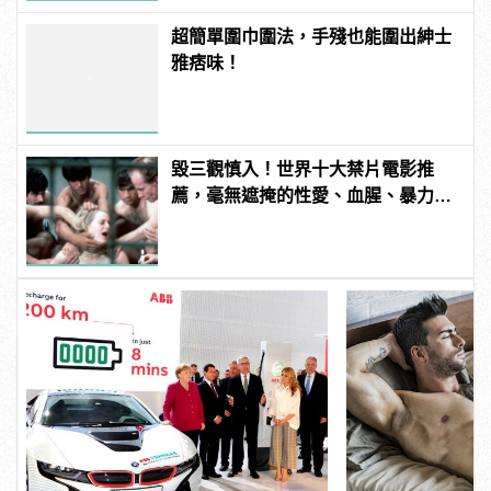
超簡單圍巾圍法，手殘也能圍出紳士
雅痞味！
毀三觀慎入！世界十大禁片電影推
薦，毫無遮掩的性愛、血腥、暴力、
噁心到極致！ | manfashion這樣變型
男