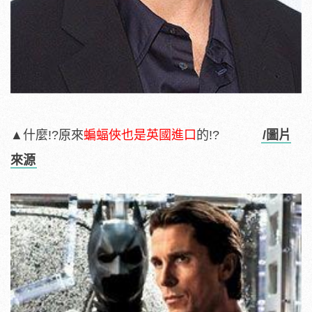
▲什麼!?原來
蝙蝠俠也是英國進口
的!?
/圖片
來源