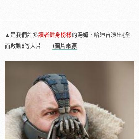
▲是我們許多
讀者健身榜樣
的湯姆．哈迪曾演出⟪全
面啟動⟫等大片
/圖片來源