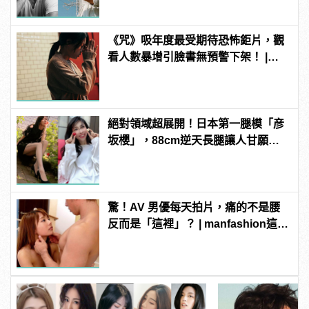
《咒》吸年度最受期待恐怖鉅片，觀
看人數暴增引臉書無預警下架！ |
manfashion這樣變型男
絕對領域超展開！日本第一腿模「彦
坂櫻」，88cm逆天長腿讓人甘願拜
倒她腿下啊！ | manfashion這樣變型
男
驚！AV 男優每天拍片，痛的不是腰
反而是「這裡」？ | manfashion這樣
變型男