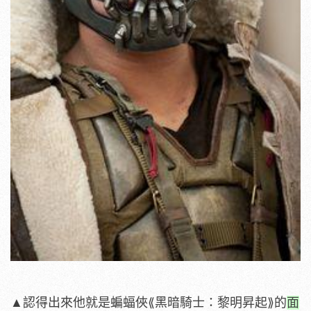
▲認得出來他就是蝙蝠俠⟪黑暗騎士：黎明昇起⟫的
面