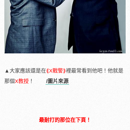
▲大家應該還是在
⟪X戰警⟫
裡最常看到他吧！他就是
那個
X教授
！
/圖片來源
最耐打的那位在下頁！