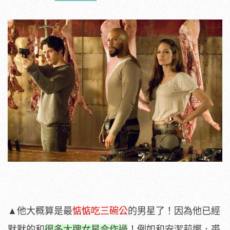
▲他大概算是最
惦惦吃三碗公
的男星了！因為他已經
默默的和
很多大牌女星合作過
！例如和安潔莉娜．裘