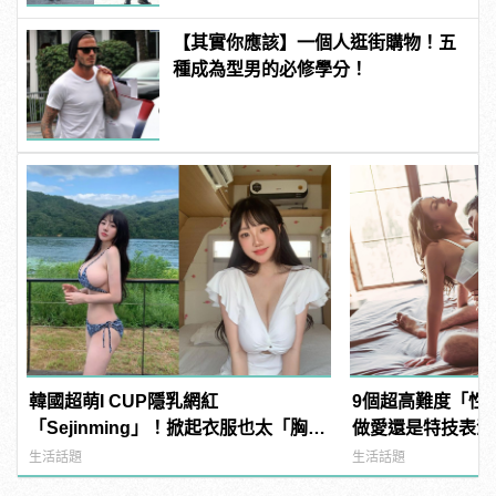
【其實你應該】一個人逛街購物！五
種成為型男的必修學分！
韓國超萌I CUP隱乳網紅
9個超高難度「性
「Sejinming」！掀起衣服也太「胸」
做愛還是特技表演？ |
了吧！ | manfashion這樣變型男
樣變型男
生活話題
生活話題