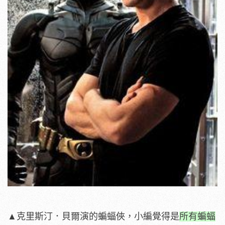
▲克里斯汀．貝爾演的蝙蝠俠，小編覺得是
所有蝙蝠