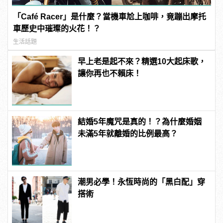
「Café Racer」是什麼？當機車尬上咖啡，竟蹦出摩托
車歷史中璀璨的火花！？
生活話題
早上老是起不來？精選10大起床歌，
讓你再也不賴床！
結婚5年魔咒是真的！？為什麼婚姻
未滿5年就離婚的比例最高？
潮男必學！永恆時尚的「黑白配」穿
搭術