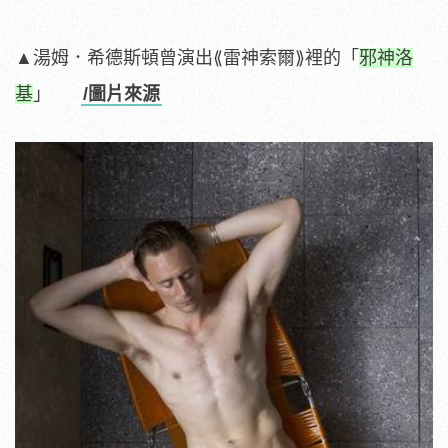
▲湯姆．希德斯頓曾演出⟪雷神索爾⟫裡的「
邪神洛
基
」
/圖片來源