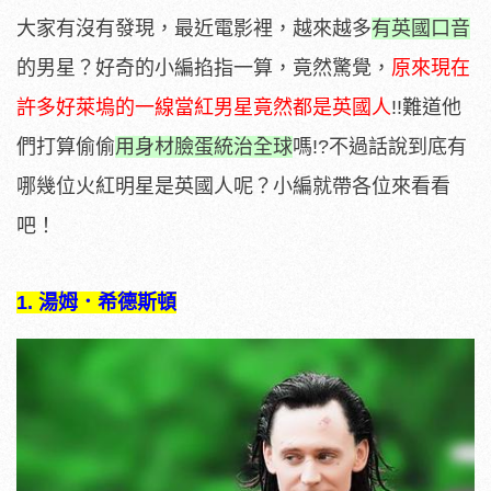
大家有沒有發現，最近電影裡，越來越多
有英國口音
的男星？好奇的小編掐指一算，竟然驚覺，
原來現在
許多好萊塢的一線當紅男星竟然都是英國人
!!難道他
們打算偷偷
用身材臉蛋統治全球
嗎!?不過話說到底有
哪幾位火紅明星是英國人呢？小編就帶各位來看看
吧！
1. 湯姆．希德斯頓