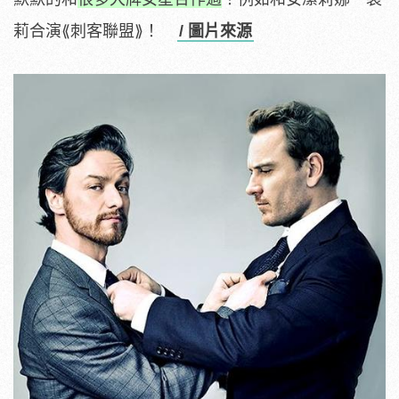
莉合演⟪刺客聯盟⟫！
/ 圖片來源