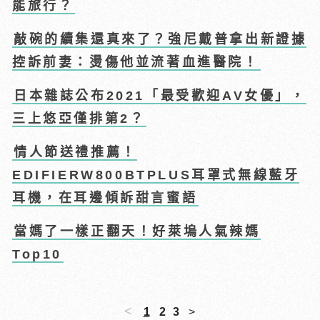
能旅行？
敲碗的續集還真來了？強尼戴普拿出新證據
控訴前妻：燙傷他並流著血進醫院！
日本雜誌公布2021「最受歡迎AV女優」，
三上悠亞僅排第2？
情人節送禮推薦！
EDIFIERW800BTPLUS耳罩式無線藍牙
耳機，在耳邊傾訴甜言蜜語
當媽了一樣正翻天！好萊塢人氣辣媽
Top10
<
1
2
3
>