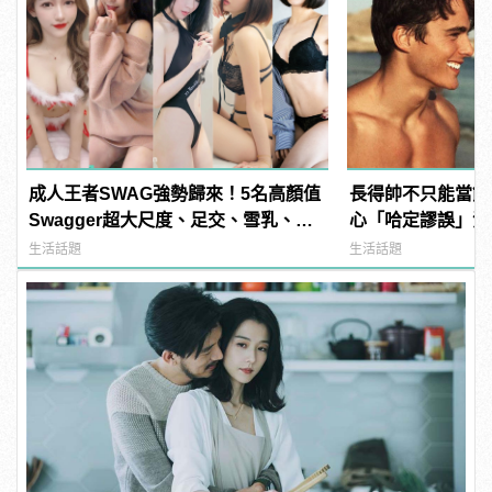
成人王者SWAG強勢歸來！5名高顏值
長得帥不只能當飯
Swagger超大尺度、足交、雪乳、粉
心「哈定謬誤」混
紅海鮮通通有，親自教你人與人的連
生活話題
生活話題
結！ | manfashion這樣變型男