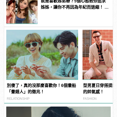
就是喜歡姊弟戀？5個心態教你追求
姊姊，讓你不再因為年紀而退縮！ |
manfashion這樣變型男
別傻了，真的沒那麼喜歡你！6個暈船
型男夏日穿搭提案
「暈錯人」的徵兆！
的帥氣感！
RELATIONSHIP
FASHION