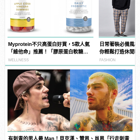
Myprotein不只高蛋白好買，5款人氣
日常著裝必備風格！
「維他命」推薦！「膠原蛋白軟糖」
你輕鬆打造休閒時
養顏美容必備
WELLNESS
FASHION
有刺青的男人最 Man！貝克漢、贊恩、肖恩「行走刺青