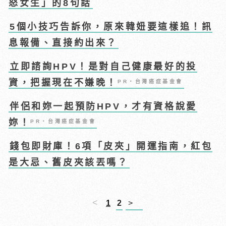
怒女生」的8句話
5個小技巧告訴你，原來韓妞要這樣追！訊
息報備、直接約出來？
立即諮詢HPV！是對自己健康最好的投
資，把握現在不嫌晚！
PR・台灣癌症基金會
伴侶和妳一起預防HPV，才有資格說愛
妳！
PR・台灣癌症基金會
錢包即財庫！6項「皮夾」開運指南，紅包
是大忌、舊皮夾該丟嗎？
<
1
2
>