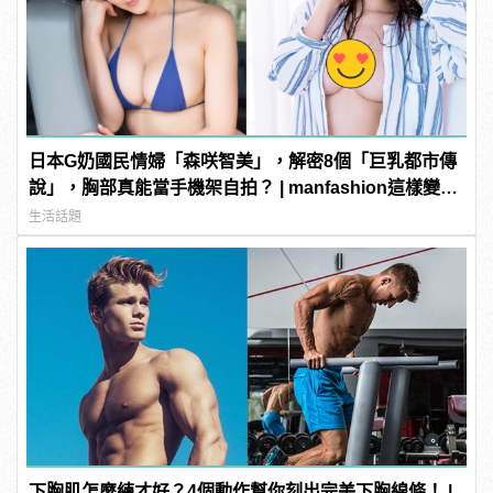
日本G奶國民情婦「森咲智美」，解密8個「巨乳都市傳
說」，胸部真能當手機架自拍？ | manfashion這樣變型
男
生活話題
下胸肌怎麼練才好？4個動作幫你刻出完美下胸線條！ |