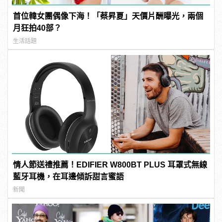
首位韓女團偶像下海！「蔡昇夏」天價片酬曝光，兩個
月狂拍40部？
生活話題
情人節送禮推薦！EDIFIER W800BT PLUS 耳罩式無線
藍牙耳機，在耳邊傾訴甜言蜜語
新聞