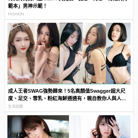
範本」男神示範！
FASHION
成人王者SWAG強勢歸來！5名高顏值Swagger超大尺
度、足交、雪乳、粉紅海鮮通通有，親自教你人與人的
連結！ | manfashion這樣變型男
生活話題