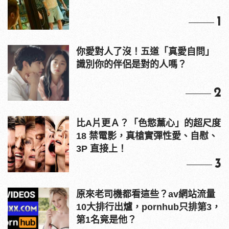
1
你愛對人了沒！五道「真愛自問」
識別你的伴侶是對的人嗎？
2
比A片更Ａ？「色慾薰心」的超尺度
18 禁電影，真槍實彈性愛、自慰、
3P 直接上！
3
原來老司機都看這些？av網站流量
10大排行出爐，pornhub只排第3，
第1名竟是他？