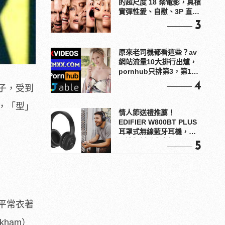
的超尺度 18 禁電影，真槍
實彈性愛、自慰、3P 直接
上！
3
原來老司機都看這些？av
網站流量10大排行出爐，
pornhub只排第3，第1名
竟是他？
4
子，受到
，「型」
情人節送禮推薦！
EDIFIER W800BT PLUS
耳罩式無線藍牙耳機，在
耳邊傾訴甜言蜜語
5
平常衣著
ham）