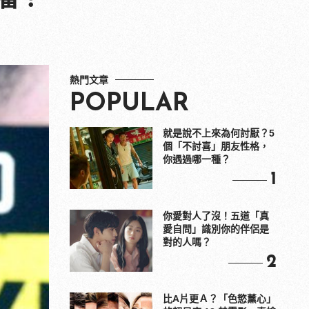
熱門文章
POPULAR
就是說不上來為何討厭？5
個「不討喜」朋友性格，
你遇過哪一種？
1
你愛對人了沒！五道「真
愛自問」識別你的伴侶是
對的人嗎？
2
比A片更Ａ？「色慾薰心」