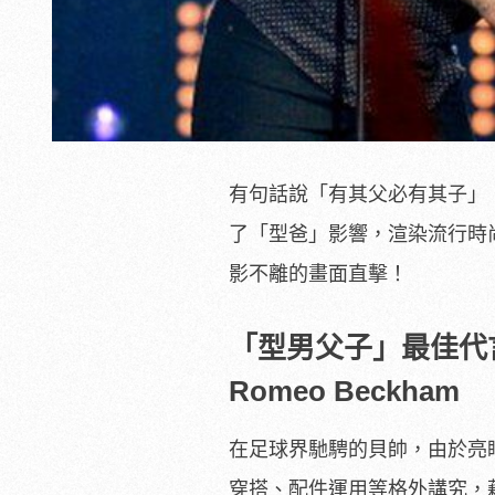
有句話說「有其父必有其子」
了「型爸」影響，渲染流行時
影不離的畫面直擊！
「型男父子」最佳代言人
Romeo Beckham
在足球界馳騁的貝帥，由於亮
穿搭、配件運用等格外講究，藉以