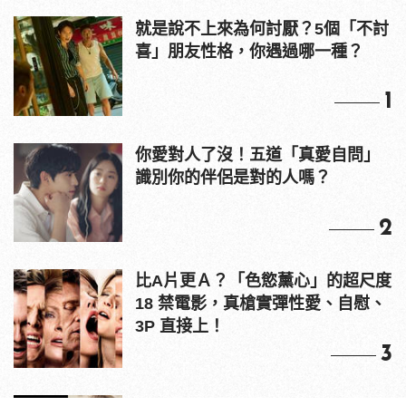
就是說不上來為何討厭？5個「不討
喜」朋友性格，你遇過哪一種？
1
你愛對人了沒！五道「真愛自問」
識別你的伴侶是對的人嗎？
2
比A片更Ａ？「色慾薰心」的超尺度
18 禁電影，真槍實彈性愛、自慰、
3P 直接上！
3