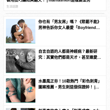
善用技巧讓她爽翻天！ | manfashion這樣變型男
生活話題
你也有「男友屌」嗎？《慾罷不能》
男神告訴你女人最愛「Boyfriend
Dick」是啥？
自言自語的人都是神經病？最新研
究：其實他們都是天才，甚至連愛因
斯坦都會這麼做！
水墨風正夯！10款熱門「彩色刺青」
圖案推薦，男生刺這個保證帥！ |
manfashion這樣變型男