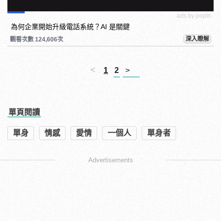
ads by popIn
為何企業開始升級電話系統？AI 是關鍵
深入瞭解
觀看次數 124,606次
<
1
2
>
單頁閱讀
單身
情感
愛情
一個人
單身者
Advertisements