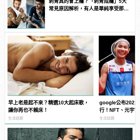
刺青真的會上癮？「刺青成癮」5大
常見原因解析，有人是單純享受那種
痛感？ | manfashion這樣變型男
早上老是起不來？精選10大起床歌，
google公布20
讓你再也不賴床！
行！NFT、元宇
榜！ | manfash
生活話題
生活話題