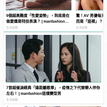
9個超高難度「性愛姿勢」，到底是在
驚！AV 男優每
做愛還是特技表演？ | manfashion這
而是「這裡」？ | m
樣變型男
型男
生活話題
生活話題
7首超催淚經典「遠距離歌單」，疫情之下代替戀人伴你
左右！ | manfashion這樣變型男
生活話題