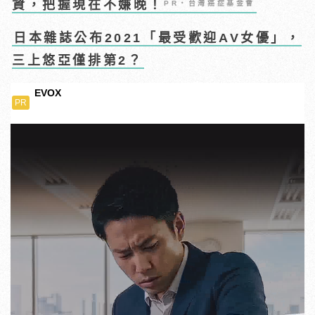
資，把握現在不嫌晚！
PR・台灣癌症基金會
日本雜誌公布2021「最受歡迎AV女優」，
三上悠亞僅排第2？
EVOX
PR