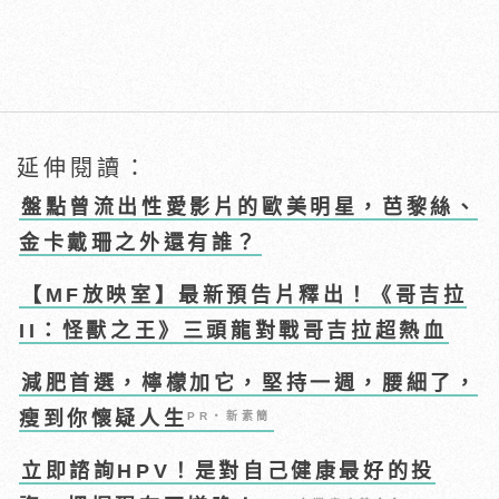
延伸閱讀：
盤點曾流出性愛影片的歐美明星，芭黎絲、
金卡戴珊之外還有誰？
【MF放映室】最新預告片釋出！《哥吉拉
II：怪獸之王》三頭龍對戰哥吉拉超熱血
減肥首選，檸檬加它，堅持一週，腰細了，
瘦到你懷疑人生
PR・新素簡
立即諮詢HPV！是對自己健康最好的投