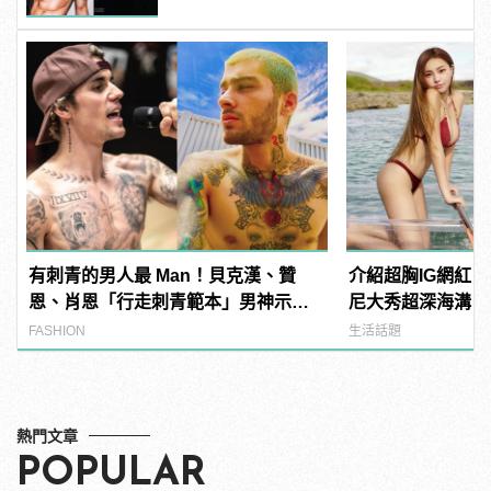
有刺青的男人最 Man！貝克漢、贊
介紹超胸IG網紅
恩、肖恩「行走刺青範本」男神示
尼大秀超深海溝，
範！
光！ | manfash
FASHION
生活話題
熱門文章
POPULAR