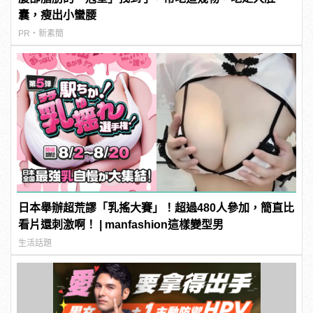
囊，瘦出小蠻腰
PR・新素簡
日本舉辦超荒謬「乳搖大賽」！超過480人參加，簡直比
看片還刺激啊！ | manfashion這樣變型男
生活話題