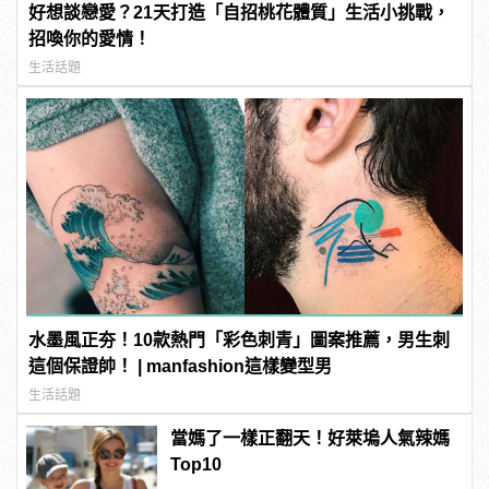
好想談戀愛？21天打造「自招桃花體質」生活小挑戰，
招喚你的愛情！
生活話題
水墨風正夯！10款熱門「彩色刺青」圖案推薦，男生刺
這個保證帥！ | manfashion這樣變型男
生活話題
當媽了一樣正翻天！好萊塢人氣辣媽
Top10