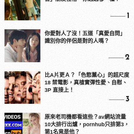
1
你愛對人了沒！五道「真愛自問」
識別你的伴侶是對的人嗎？
2
比A片更Ａ？「色慾薰心」的超尺度
18 禁電影，真槍實彈性愛、自慰、
3P 直接上！
3
原來老司機都看這些？av網站流量
10大排行出爐，pornhub只排第3，
第1名竟是他？