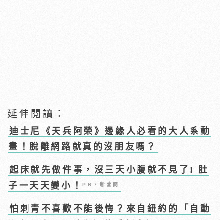
延伸閱讀：
迪士尼《天兵阿榮》邊緣人必看的大人系動
畫！脫離網路就真的沒朋友嗎？
起床就先做件事，沒三天小腹就不見了! 肚
子一天天變小！
PR・新素簡
怕刺青不喜歡不能後悔？來自紐約的「自動