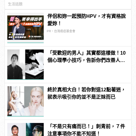
連結！ | manfashion這樣變型男
生活話題
伴侶和妳一起預防HPV，才有資格說
愛妳！
PR・台灣癌症基金會
「受歡迎的男人」其實都這樣做！10
個心理學小技巧，告訴你們改善人際
關係的大關鍵！
終於真相大白！若你對這12點著迷，
就表示吸引你的並不是正妹而已
「不是只有痛而已！」刺青前，７件
注意事項你不能不知道！