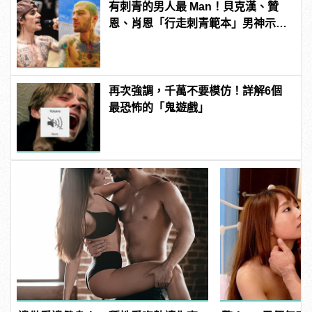
有刺青的男人最 Man！貝克漢、贊
恩、肖恩「行走刺青範本」男神示
範！
再次強調，千萬不要模仿！詳解6個
最恐怖的「鬼遊戲」