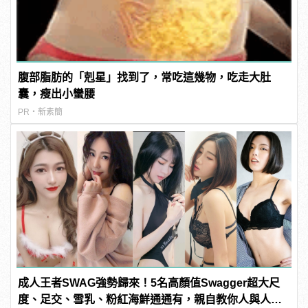
腹部脂肪的「剋星」找到了，常吃這幾物，吃走大肚
囊，瘦出小蠻腰
PR・新素簡
成人王者SWAG強勢歸來！5名高顏值Swagger超大尺
度、足交、雪乳、粉紅海鮮通通有，親自教你人與人的