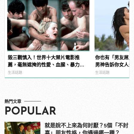
毀三觀慎入！世界十大禁片電影推
你也有「男友屌」
薦，毫無遮掩的性愛、血腥、暴力、
男神告訴你女人最愛「
噁心到極致！ | manfashion這樣變型
Dick」是啥？
生活話題
生活話題
男
熱門文章
POPULAR
就是說不上來為何討厭？5個「不討
喜」朋友性格，你遇過哪一種？