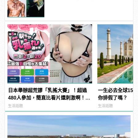
日本舉辦超荒謬「乳搖大賽」！超過
一生必去全球15
480人參加，簡直比看片還刺激啊！ |
你排假了嗎？
manfashion這樣變型男
生活話題
生活話題