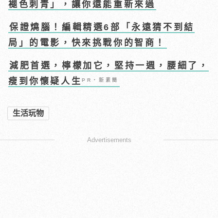
褪色刺青」，讓你還能重新來過
保證燒腦！編輯精選6部「永遠猜不到結
局」的電影，快來挑戰你的智商！
減肥首選，檸檬加它，堅持一週，腰細了，
瘦到你懷疑人生
PR・新素簡
生活玩物
Advertisements