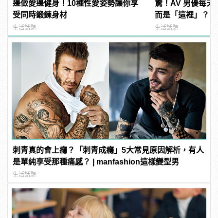
邊做愛邊健身！10種性愛姿勢讓你享
驚！AV 男優每
受同時鍛鍊身材
而是「這裡」？ | m
型男
生活話題
生活話題
刺青真的會上癮？「刺青成癮」5大常見原因解析，有人
是單純享受那種痛感？ | manfashion這樣變型男
生活話題