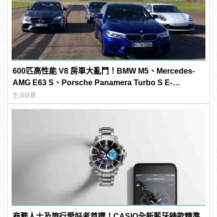
600匹高性能 V8 房車大亂鬥！BMW M5、Mercedes-
AMG E63 S、Porsche Panamera Turbo S E-
Hybrid、Cadillac CTS-V「0-300km/h」加速對決
生活話題
商務人士及旅行愛好者首選！CASIO全新藍牙錶款精準