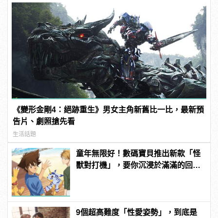
《變形金剛4：絕跡重生》男女主角新舊比一比，最新預
告片、劇照搶先看
生活話題
童年無限好！數碼寶貝推出新款「怪
獸對打機」，要你沉浸於滿滿的回憶
殺！ | manfashion這樣變型男
9個超高難度「性愛姿勢」，到底是