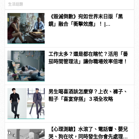
生活話題
《毀滅倒數》宛如世界末日版「黑
鏡」融合「衝擊效應」！ |
manfashion這樣變型男
工作太多？還是都在瞎忙？活用「番
茄時間管理法」讓你職場效率倍增！
男生喝喜酒該怎麼穿？上衣、褲子、
鞋子「喜宴穿搭」３項全攻略
【心理測驗】水滾了、電話響、嬰兒
哭、狗在吠，同時發生你會先處理哪