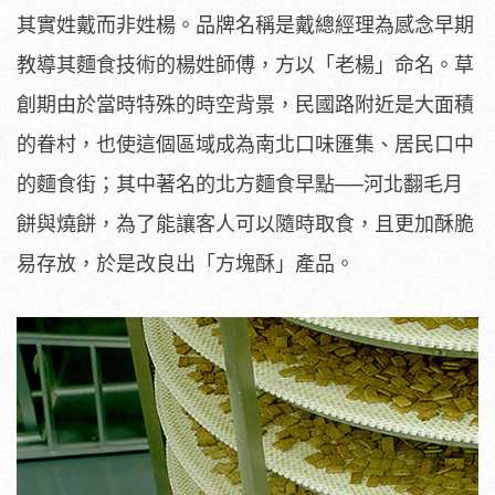
其實姓戴而非姓楊。品牌名稱是戴總經理為感念早期
教導其麵食技術的楊姓師傅，方以「老楊」命名。草
創期由於當時特殊的時空背景，民國路附近是大面積
的眷村，也使這個區域成為南北口味匯集、居民口中
的麵食街；其中著名的北方麵食早點──河北翻毛月
餅與燒餅，為了能讓客人可以隨時取食，且更加酥脆
易存放，於是改良出「方塊酥」產品。