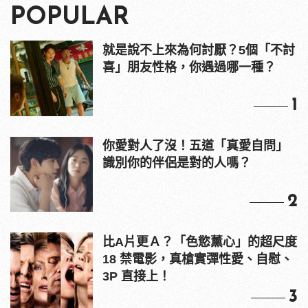
POPULAR
就是說不上來為何討厭？5個「不討
喜」朋友性格，你遇過哪一種？
1
你愛對人了沒！五道「真愛自問」
識別你的伴侶是對的人嗎？
2
比A片更Ａ？「色慾薰心」的超尺度
18 禁電影，真槍實彈性愛、自慰、
3P 直接上！
3