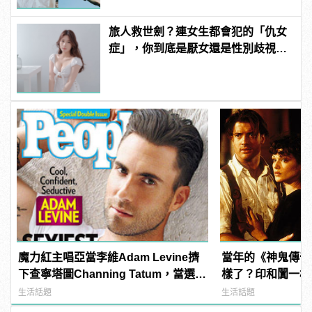
旅人救世劍？連女生都會犯的「仇女
症」，你到底是厭女還是性別歧視？
| manfashion這樣變型男
魔力紅主唱亞當李維Adam Levine擠
當年的《神鬼傳奇
下查寧塔圖Channing Tatum，當選
樣了？印和闐一樣
《PEOPLE》時人雜誌2013年最性感
發福！
生活話題
生活話題
男人！