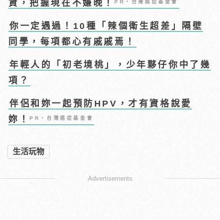
資，把握現在不嫌晚！
PR・台灣癌症基金會
你一定遇過！10種「辣個衛生超差」隔壁
同學，每項都心有戚戚焉！
年輕人的「初老境桃」，少年夥仔你中了幾
項？
伴侶和妳一起預防HPV，才有資格說愛
妳！
PR・台灣癌症基金會
生活玩物
Advertisements