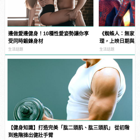
邊做愛邊健身！10種性愛姿勢讓你享
《蜘蛛人：無家日
受同時鍛鍊身材
理，上映日期與片
姆霍蘭德去向......
生活話題
生活話題
【健身知識】打造完美「肱二頭肌、肱三頭肌」 從初階
到進階操出健壯手臂