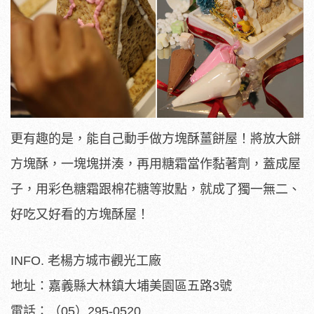
更有趣的是，能自己動手做方塊酥薑餅屋！將放大餅
方塊酥，一塊塊拼湊，再用糖霜當作黏著劑，蓋成屋
子，用彩色糖霜跟棉花糖等妝點，就成了獨一無二、
好吃又好看的方塊酥屋！
INFO. 老楊方城市觀光工廠
地址：嘉義縣大林鎮大埔美園區五路3號
電話：（05）295-0520