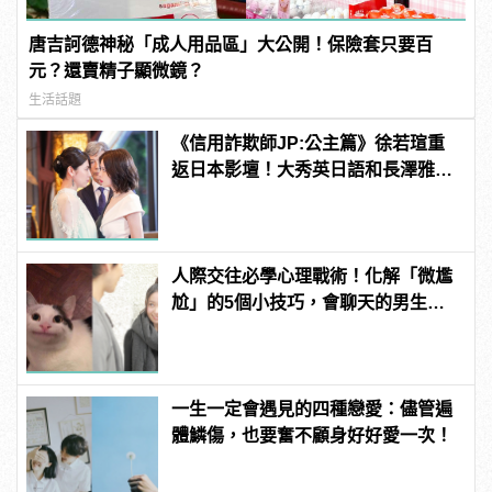
唐吉訶德神秘「成人用品區」大公開！保險套只要百
元？還賣精子顯微鏡？
生活話題
《信用詐欺師JP:公主篇》徐若瑄重
返日本影壇！大秀英日語和長澤雅美
演技美貌大對決
人際交往必學心理戰術！化解「微尷
尬」的5個小技巧，會聊天的男生更
有魅力！ | manfashion這樣變型男
一生一定會遇見的四種戀愛：儘管遍
體鱗傷，也要奮不顧身好好愛一次！