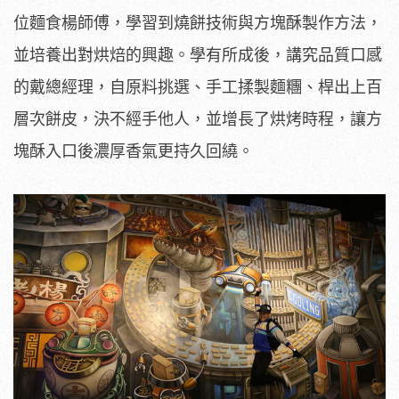
位麵食楊師傅，學習到燒餅技術與方塊酥製作方法，
並培養出對烘焙的興趣。學有所成後，講究品質口感
的戴總經理，自原料挑選、手工揉製麵糰、桿出上百
層次餅皮，決不經手他人，並增長了烘烤時程，讓方
塊酥入口後濃厚香氣更持久回繞。