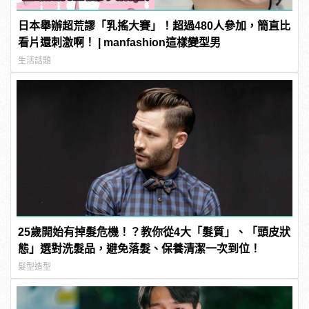
日本舉辦超荒謬「乳搖大賽」！超過480人參加，簡直比
看片還刺激啊！ | manfashion這樣變型男
生活話題
25歲開始有掉髮危機！？教你從4大「髮質」、「頭皮狀
態」選對洗髮品，避免落髮、保養清潔一次到位！
髮型造型