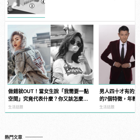
件事？ | manfashion這樣變型男
做錯就OUT！當女生說「我需要一點
男人四十才有的大
空間」究竟代表什麼？你又該怎麼
的7個特徵，年輕時
做？
manfashion這
生活話題
生活話題
熱門文章