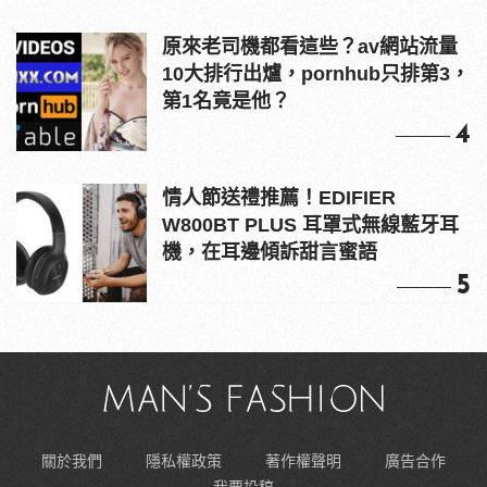
原來老司機都看這些？av網站流量
10大排行出爐，pornhub只排第3，
第1名竟是他？
4
情人節送禮推薦！EDIFIER
W800BT PLUS 耳罩式無線藍牙耳
機，在耳邊傾訴甜言蜜語
5
關於我們
隱私權政策
著作權聲明
廣告合作