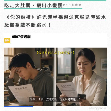
吃走大肚囊，瘦出小蠻腰
PR・新素簡
《你的婚禮》許光漢半裸游泳克服兒時溺水
恐懼為戲不斷跳水！
9597借錢網
PR
ads by popIn