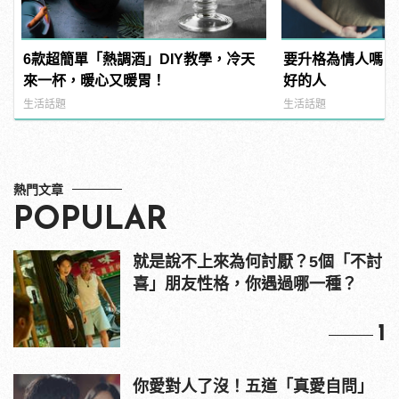
6款超簡單「熱調酒」DIY教學，冷天
要升格為情人嗎？
來一杯，暖心又暖胃！
好的人
生活話題
生活話題
熱門文章
POPULAR
就是說不上來為何討厭？5個「不討
喜」朋友性格，你遇過哪一種？
1
你愛對人了沒！五道「真愛自問」