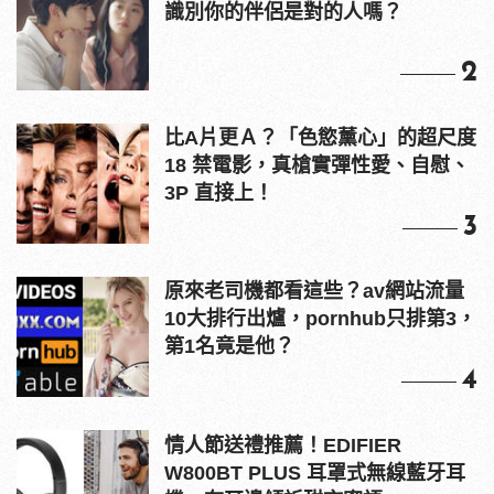
識別你的伴侶是對的人嗎？
2
比A片更Ａ？「色慾薰心」的超尺度
18 禁電影，真槍實彈性愛、自慰、
3P 直接上！
3
原來老司機都看這些？av網站流量
10大排行出爐，pornhub只排第3，
第1名竟是他？
4
情人節送禮推薦！EDIFIER
W800BT PLUS 耳罩式無線藍牙耳