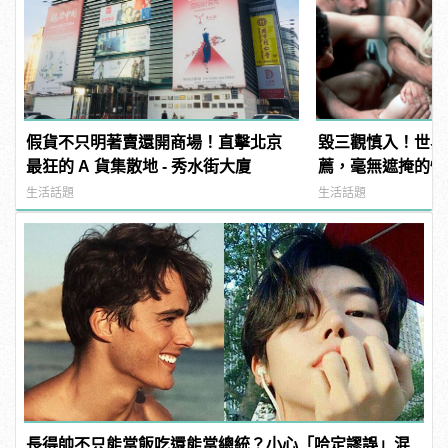
假貨不只明著賣還開商場！直擊北京
毀三觀慎入！世界
最狂的 A 貨集散地 - 秀水街大廈
薦，毫無遮掩的性
噁心到極致！
生活話題
生活話題
長得帥不只能當飯吃還能當總統？小心「哈定謬誤」混