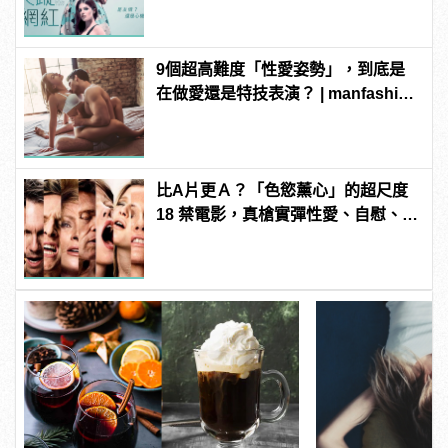
9個超高難度「性愛姿勢」，到底是
在做愛還是特技表演？ | manfashion
這樣變型男
比A片更Ａ？「色慾薰心」的超尺度
18 禁電影，真槍實彈性愛、自慰、
3P 直接上！ | manfashion這樣變型
男