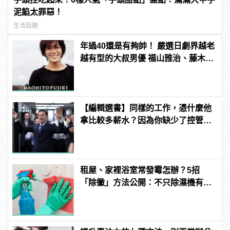
泥餡太罪惡！
生活話題
年過40還是有夠帥！ 嚴選日劇界越老
越有型的大叔男優 福山雅治、藤木直
人從那些年帥到這些年！
【編輯選書】同樣的工作，憑什麼他
拿比較多薪水？因為你缺少了控管
「這個」的能力！
租屋、家裡浴室常發霉怎辦？5招
「除黴」方法公開：不只除濕機有
用？