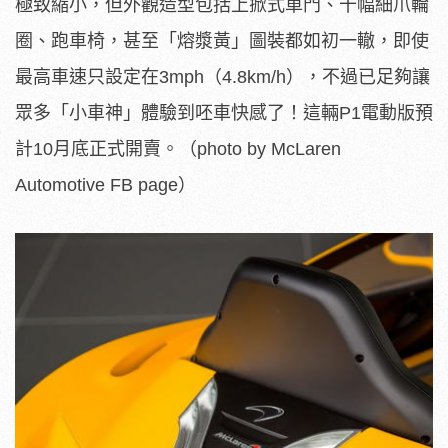
極致縮小，但外觀造型包括上掀式車門、十幅細爪輪
圈、跑車椅，甚至「熔漿黃」圖裝都如初一轍，即使
最高車速只設定在3mph（4.8km/h），不過已足夠讓
眾多「小車神」體驗到呸車快感了！這輛P1電動版預
計10月底正式開賣。（photo by McLaren
Automotive FB page）