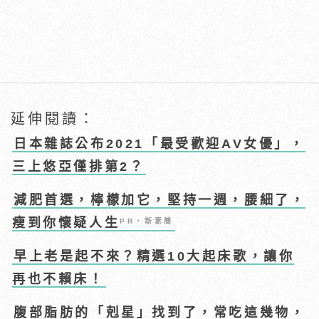
延伸閱讀：
日本雜誌公布2021「最受歡迎AV女優」，
三上悠亞僅排第2？
減肥首選，檸檬加它，堅持一週，腰細了，
瘦到你懷疑人生
PR・新素簡
早上老是起不來？精選10大起床歌，讓你
再也不賴床！
腹部脂肪的「剋星」找到了，常吃這幾物，