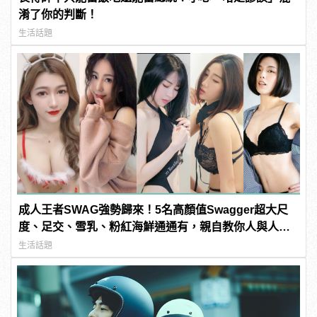
淆了你的判斷！
生活話題
成人王者SWAG強勢歸來！5名高顏值Swagger超大尺
度、足交、雪乳、粉紅海鮮通通有，親自教你人與人的
連結！ | manfashion這樣變型男
生活話題