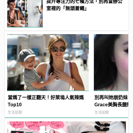
提升專注力的七種方法，別再當辦公
室裡的「無頭蒼蠅」
當媽了一樣正翻天！好萊塢人氣辣媽
別再叫她崩奶妹！
Top10
Grace美胸長腿
生活話題
生活話題