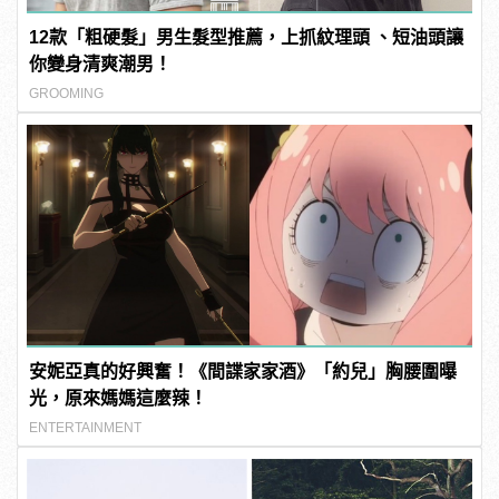
12款「粗硬髮」男生髮型推薦，上抓紋理頭 、短油頭讓
你變身清爽潮男！
GROOMING
安妮亞真的好興奮！《間諜家家酒》「約兒」胸腰圍曝
光，原來媽媽這麼辣！
ENTERTAINMENT