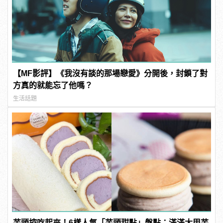
【MF影評】《我沒有談的那場戀愛》分開後，封鎖了對
方真的就能忘了他嗎？
生活話題
芋頭控吃起來！6樣人氣「芋頭甜點」盤點：滿滿大甲芋