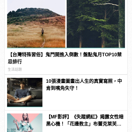
【台灣特殊習俗】鬼門開進入倒數！盤點鬼月TOP10禁
忌排行
生活話題
10張漫畫圖畫出人生的真實寫照，中
肯到嘴角失守！
【MF影評】《失蹤網紅》揭露女性暗
黑心機！「花邊教主」布蕾克萊芙莉
和安娜坎卓克大演假面閨蜜