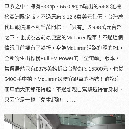
車系之中，擁有533hp、55.02kgm輸出的540C雖標
榜亞洲限定版，不過原廠＄12.6萬美元售價，台灣總
代理報價還不到千萬門檻，「只有」＄988萬元台幣
之下，也成為當前最便宜的McLaren跑車！不過這個
情況日前卻有了轉折，身為McLaren道路旗艦的P1，
全新衍生出標榜Full EV Power的「全電動」版本，
售價居然只有£375英鎊折合台幣約＄15300元，也從
540C手中搶下McLaren最便宜跑車的稱號！雖說這
個車價大家都花得起，不過想親自駕馭還得看身材，
只因它是一輛「兒童超跑」……