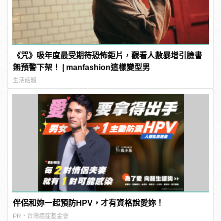
《咒》吸年度最受期待恐怖鉅片，觀看人數暴增引臉書
無預警下架！ | manfashion這樣變型男
生活話題
伴侶和妳一起預防HPV，才有資格說愛妳！
PR・台灣癌症基金會