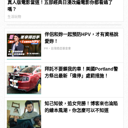
真人版電影當道！五部經典日漫改編電影你都看過了
嗎？
生活玩物
伴侶和妳一起預防HPV，才有資格說
愛妳！
PR・台灣癌症基金會
拜託不要鎖我的車！美國Portland警
方祭出最新「違停」處罰措施！
知己知彼，追女完勝！博客來也淪陷
的繪本風潮，你怎麼可以不知道