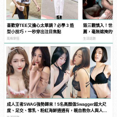
喜歡穿TEE又擔心太單調？必學 3 造
毀三觀慎入！世界
型小技巧，一秒穿出注目焦點
薦，毫無遮掩的性
噁心到極致！ | ma
風格穿搭
生活話題
男
成人王者SWAG強勢歸來！5名高顏值Swagger超大尺
度、足交、雪乳、粉紅海鮮通通有，親自教你人與人的
連結！ | manfashion這樣變型男