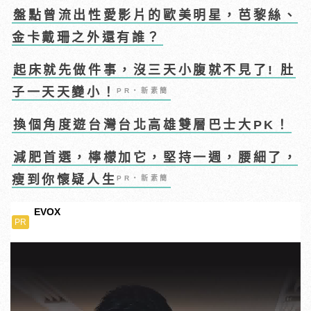
盤點曾流出性愛影片的歐美明星，芭黎絲、
金卡戴珊之外還有誰？
起床就先做件事，沒三天小腹就不見了! 肚
子一天天變小！
PR・新素簡
換個角度遊台灣台北高雄雙層巴士大PK！
減肥首選，檸檬加它，堅持一週，腰細了，
瘦到你懷疑人生
PR・新素簡
EVOX
PR