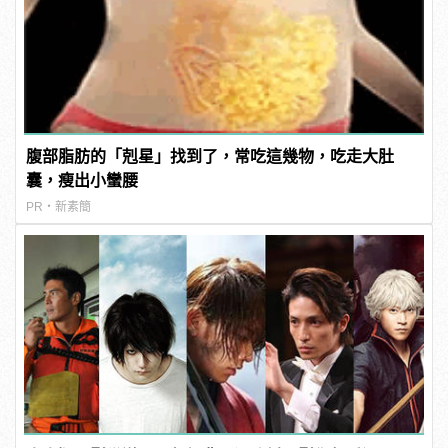
腹部脂肪的「剋星」找到了，常吃這幾物，吃走大肚
囊，瘦出小蠻腰
PR・新素簡