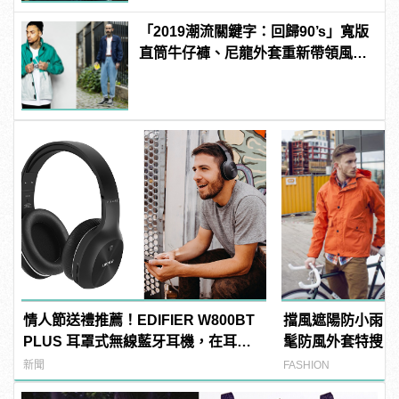
「2019潮流關鍵字：回歸90’s」寬版
直筒牛仔褲、尼龍外套重新帶領風
潮！
情人節送禮推薦！EDIFIER W800BT
擋風遮陽防小雨！
PLUS 耳罩式無線藍牙耳機，在耳邊
髦防風外套特搜
傾訴甜言蜜語
新聞
FASHION