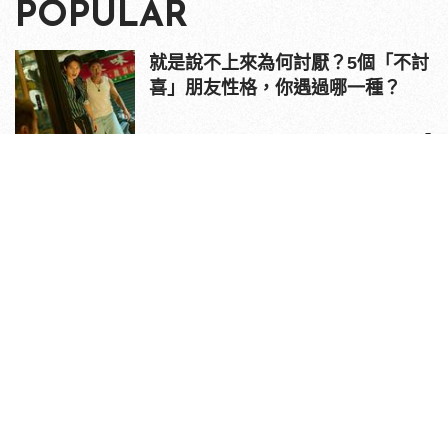
POPULAR
就是說不上來為何討厭？5個「不討
喜」朋友性格，你遇過哪一種？
1
你愛對人了沒！五道「真愛自問」
識別你的伴侶是對的人嗎？
2
比A片更Ａ？「色慾薰心」的超尺度
18 禁電影，真槍實彈性愛、自慰、
3P 直接上！
3