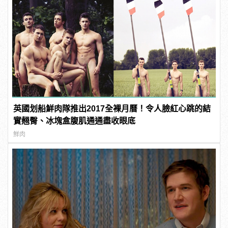
英國划船鮮肉隊推出2017全裸月曆！令人臉紅心跳的結
實翹臀、冰塊盒腹肌通通盡收眼底
鮮肉