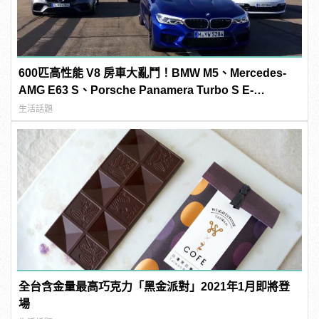
600匹高性能 V8 房車大亂鬥！BMW M5、Mercedes-
AMG E63 S、Porsche Panamera Turbo S E-
Hybrid、Cadillac CTS-V「0-300km/h」加速對決
生活話題
全台含金量最高巧克力「黑金派對」2021年1月即將登
場