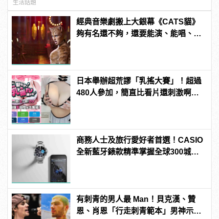
生活話題
經典音樂劇搬上大銀幕《CATS貓》
夠有名還不夠，還要能演、能唱、還
能跳！
日本舉辦超荒謬「乳搖大賽」！超過
480人參加，簡直比看片還刺激啊！ |
manfashion這樣變型男
商務人士及旅行愛好者首選！CASIO
全新藍牙錶款精準掌握全球300城市
時間
有刺青的男人最 Man！貝克漢、贊
恩、肖恩「行走刺青範本」男神示