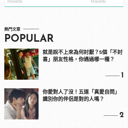
TVR！
FASHION
FASHION
熱門文章
POPULAR
就是說不上來為何討厭？5個「不討
喜」朋友性格，你遇過哪一種？
1
你愛對人了沒！五道「真愛自問」
識別你的伴侶是對的人嗎？
2