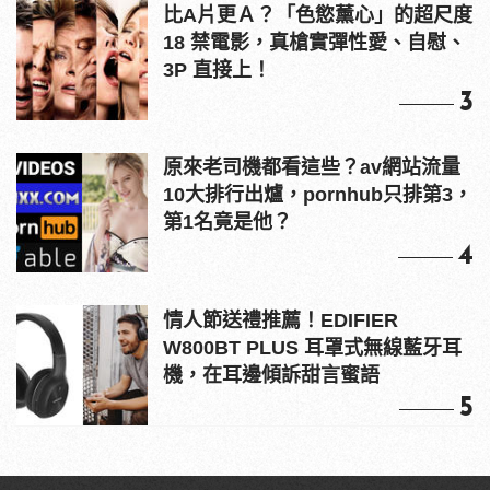
比A片更Ａ？「色慾薰心」的超尺度
18 禁電影，真槍實彈性愛、自慰、
3P 直接上！
3
原來老司機都看這些？av網站流量
10大排行出爐，pornhub只排第3，
第1名竟是他？
4
情人節送禮推薦！EDIFIER
W800BT PLUS 耳罩式無線藍牙耳
機，在耳邊傾訴甜言蜜語
5