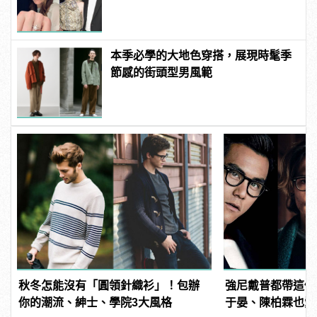
本季必學的大地色穿搭，展現時髦季
節感的街頭型男風範
秋冬怎能沒有「圓領針織衫」！包辦
強尼戴普都帶這個
你的潮流、紳士、學院3大風格
于晏、陳柏霖也愛