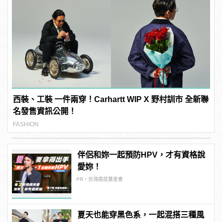
西裝、工裝 一件兩穿！Carhartt WIP X 野村訓市 全新聯
名發售資訊公開！
FASHION
伴侶和妳一起預防HPV，才有資格說
愛妳！
PR・台灣癌症基金會
夏天也能穿黑色系，一起混搭三種風