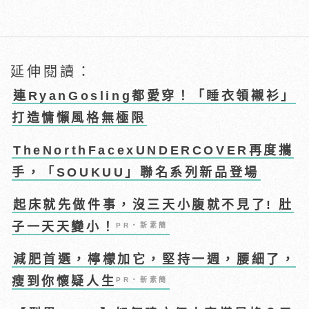
延伸閱讀：
連RyanGosling都愛穿！「睡衣領襯衫」
打造慵懶風格無極限
TheNorthFacexUNDERCOVER再度攜
手，「SOUKUU」聯名系列新品登場
起床就先做件事，沒三天小腹就不見了! 肚
子一天天變小！
PR・新素簡
減肥首選，檸檬加它，堅持一週，腰細了，
瘦到你懷疑人生
PR・新素簡