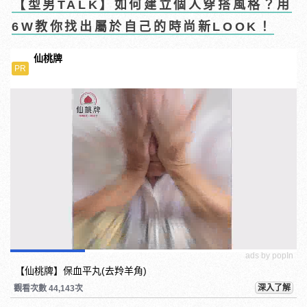
【型男TALK】如何建立個人穿搭風格？用
6W教你找出屬於自己的時尚新LOOK！
仙桃牌
PR
ads by popIn
【仙桃牌】保血平丸(去羚羊角)
深入了解
觀看次數 44,143次