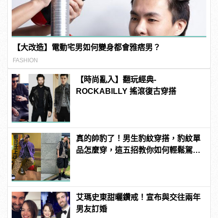
【大改造】電動宅男如何變身都會雅痞男？
FASHION
【時尚亂入】翻玩經典-
ROCKABILLY 搖滾復古穿搭
真的帥豹了！男生豹紋穿搭，豹紋單
品怎麼穿，這五招教你如何輕鬆駕
馭！
艾瑪史東甜曬鑽戒！宣布與交往兩年
男友訂婚