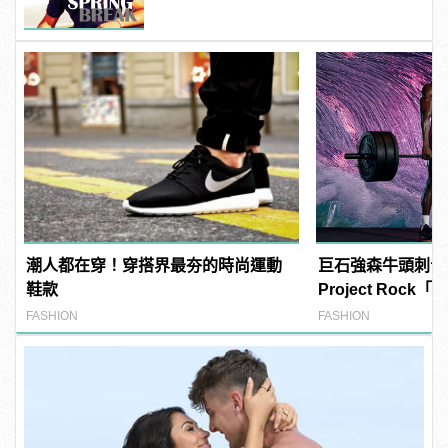
潮人都在穿！穿搭界最夯的時尚運動
巨石強森牛頭刺青再
鞋款
Project Rock「B
猛上架
FASHION
FASHION