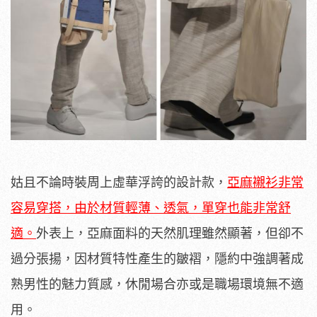
姑且不論時裝周上虛華浮誇的設計款，
亞麻襯衫非常
容易穿搭，由於材質輕薄、透氣，單穿也能非常舒
適。
外表上，亞麻面料的天然肌理雖然顯著，但卻不
過分張揚，因材質特性產生的皺褶，隱約中強調著成
熟男性的魅力質感，休閒場合亦或是職場環境無不適
用。