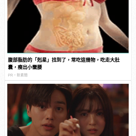
腹部脂肪的「剋星」找到了，常吃這幾物，吃走大肚
囊，瘦出小蠻腰
PR・新素簡