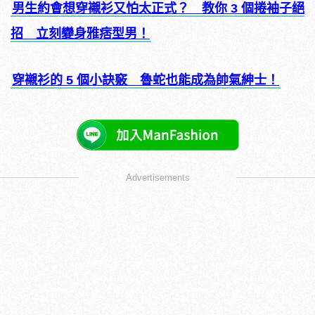
男生約會想穿襯衫又怕太正式？ 教你 3 個捲袖子絕
招 立刻變身雅痞型男！
穿襯衫的 5 個小訣竅 魯蛇也能成為帥氣紳士！
Advertisements