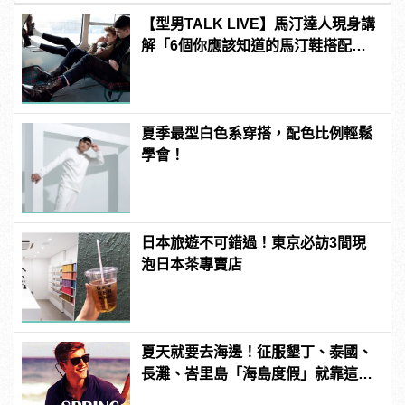
【型男TALK LIVE】馬汀達人現身講
解「6個你應該知道的馬汀鞋搭配密
技」
夏季最型白色系穿搭，配色比例輕鬆
學會！
日本旅遊不可錯過！東京必訪3間現
泡日本茶專賣店
夏天就要去海邊！征服墾丁、泰國、
長灘、峇里島「海島度假」就靠這10
件！