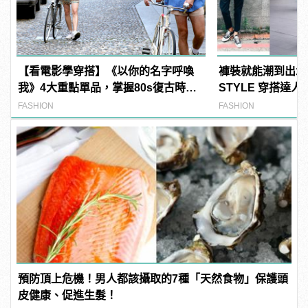
【看電影學穿搭】《以你的名字呼喚
褲裝就能潮到出水！M
我》4大重點單品，掌握80s復古時裝
STYLE 穿搭達
潮！
感LOOK！
FASHION
FASHION
預防頂上危機！男人都該攝取的7種「天然食物」保護頭
皮健康、促進生髮！