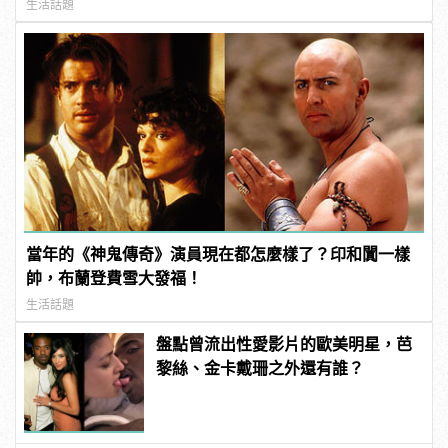
生活話題
當年的《神鬼傳奇》演員現在都怎麼樣了？印和闐一樣
帥，布蘭登費雪大發福！
生活話題
盤點曾流出性愛影片的歐美明星，芭
黎絲、金卡戴珊之外還有誰？