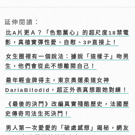
延伸閱讀：
比A片更Ａ？「色慾薰心」的超尺度18禁電
影，真槍實彈性愛、自慰、3P直接上！
女生圈裡有一個說法：據說「這樣子」吻男
生，他們會從此不想離開自己！
最年輕金牌得主，東京奧運柔道女神
DariaBilodid，超正外表真想跟她對練！
《最後的決鬥》改編真實殘酷歷史，法國歷
史傳奇司法生死決鬥！
男人第一次愛愛的「破處感想」揭秘，網友