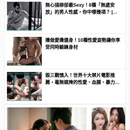
無心插柳卻最Sexy！8種「無處安
放」的男人性感，你中哪幾項？ |
manfashion這樣變型男
邊做愛邊健身！10種性愛姿勢讓你享
受同時鍛鍊身材
毀三觀慎入！世界十大禁片電影推
薦，毫無遮掩的性愛、血腥、暴力、
噁心到極致！