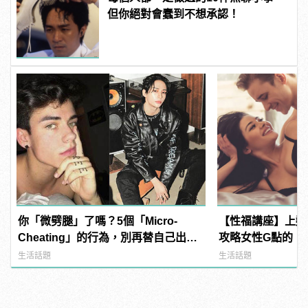
但你絕對會蠢到不想承認！
你「微劈腿」了嗎？5個「Micro-
【性福講座】上翹
Cheating」的行為，別再替自己出軌
攻略女性G點的「
找藉口
薦！ | manfash
生活話題
生活話題