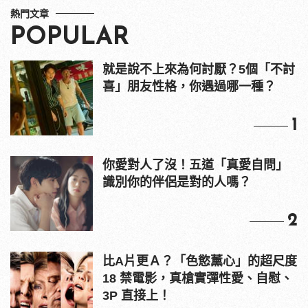
熱門文章
POPULAR
就是說不上來為何討厭？5個「不討
喜」朋友性格，你遇過哪一種？
1
你愛對人了沒！五道「真愛自問」
識別你的伴侶是對的人嗎？
2
比A片更Ａ？「色慾薰心」的超尺度
18 禁電影，真槍實彈性愛、自慰、
3P 直接上！