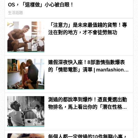
OS，「這樣做」小心被白眼！
生活話題
「注意力」是未來最值錢的貨幣！專
注在對的地方，才不會徒勞無功
連假深夜快入座！8部激情指數爆表
的「情慾電影」清單 | manfashion這
樣變型男
測過的都說準到爆炸！憑直覺選出動
物排名，馬上看出你的「潛在性格與
真面目」！
每個人都一定做過的10件無聊小事，