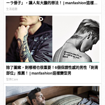
ーラ倭子」，讓人有大膽的想法！ | manfashion這樣變
型男
生活話題
除了圖案，刺哪裡也很重要！6個保證性感的男性「刺青
部位」推薦！ | manfashion這樣變型男
型男Care