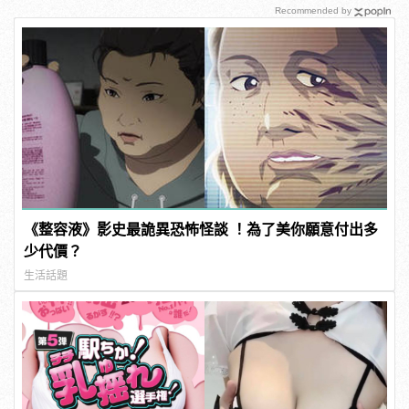
Recommended by
《整容液》影史最詭異恐怖怪談 ！為了美你願意付出多
少代價？
生活話題