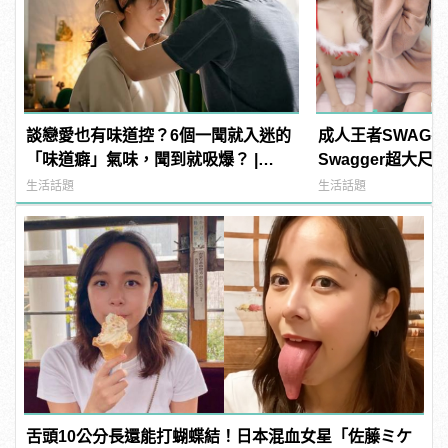
談戀愛也有味道控？6個一聞就入迷的
成人王者SWAG
「味道癖」氣味，聞到就吸爆？ |
Swagger超大
manfashion這樣變型男
紅海鮮通通有，親
生活話題
生活話題
結！ | manfash
舌頭10公分長還能打蝴蝶結！日本混血女星「佐藤ミケ