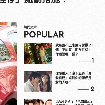
熱門文章
POPULAR
就是說不上來為何討厭？5
個「不討喜」朋友性格，
你遇過哪一種？
1
你愛對人了沒！五道「真
愛自問」識別你的伴侶是
對的人嗎？
2
比A片更Ａ？「色慾薰心」