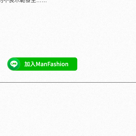
的不良示範發生……
巴士大PK！
矽谷電波X」聯手，開啟高階養膚新世代
PR・矽谷電波X
可能吧？
PR・台灣癌症基金會
交影片外流讓人想起詹皇、Ibaka也有30公分驚人巨根！