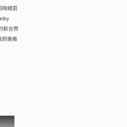
同時總罰
lby
（約新台幣
政府進帳