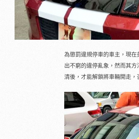
為懲罰違規停車的車主，現在美
出不窮的違停亂象，然而其方
清後，才能解鎖將車輛開走，