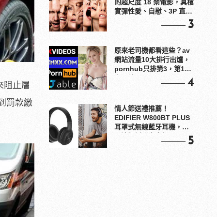
的超尺度 18 禁電影，真槍
實彈性愛、自慰、3P 直接
上！
3
原來老司機都看這些？av
網站流量10大排行出爐，
pornhub只排第3，第1名
竟是他？
4
來阻止層
到罰款繳
情人節送禮推薦！
EDIFIER W800BT PLUS
耳罩式無線藍牙耳機，在
耳邊傾訴甜言蜜語
5