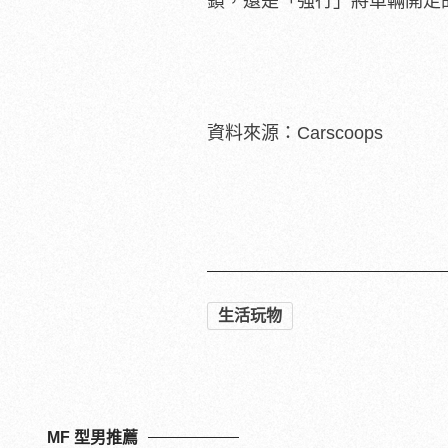
鎖，還是「強行」將車輛開走
資料來源：Carscoops
延伸閱讀：
換個角度遊台灣台北高雄雙層
2026美肌新趨勢「外泌體＋
驚！每2男就有1人中標？不
乾真大！JamalMurray口