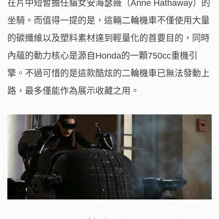
在片中短暫擔任貓女安海瑟薇（Anne Hathaway）的
坐騎。而值得一提的是，這輛二輪機車不僅使用大量
的碳纖維以及塑料素材達到輕量化的首要目的，同時
內蘊的動力核心是源自Honda的一顆750cc重機引
擎。不過可惜的是這款酷炫的二輪機車已無法發動上
路，最多僅能作為展示收藏之用。