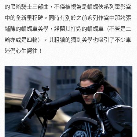
的黑暗騎士三部曲，不僅被視為是蝙蝠俠系列電影當
中的全新里程碑。同時有別於之前系列作當中那誇張
鋪陳的蝙蝠車美學，諾蘭其打造的蝙蝠車（不管是二
輪亦或是四輪），其粗獷的獨到美學也吸引了不少車
迷們心生嚮往！