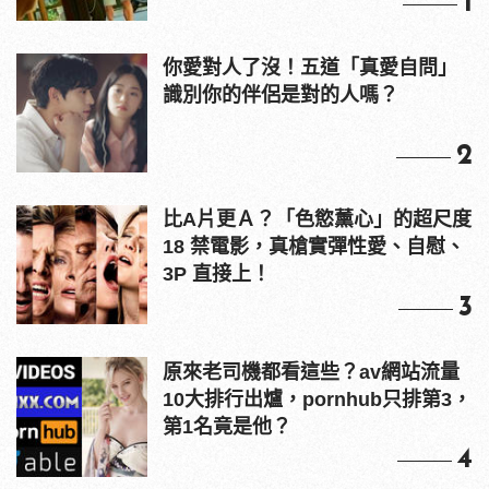
1
你愛對人了沒！五道「真愛自問」
識別你的伴侶是對的人嗎？
2
比A片更Ａ？「色慾薰心」的超尺度
18 禁電影，真槍實彈性愛、自慰、
3P 直接上！
3
原來老司機都看這些？av網站流量
10大排行出爐，pornhub只排第3，
第1名竟是他？
4