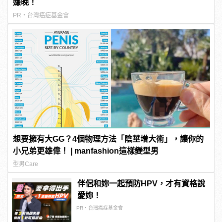
嫌晚！
PR・台灣癌症基金會
想要擁有大GG？4個物理方法「陰莖增大術」，讓你的
小兄弟更雄偉！ | manfashion這樣變型男
型男Care
伴侶和妳一起預防HPV，才有資格說
愛妳！
PR・台灣癌症基金會