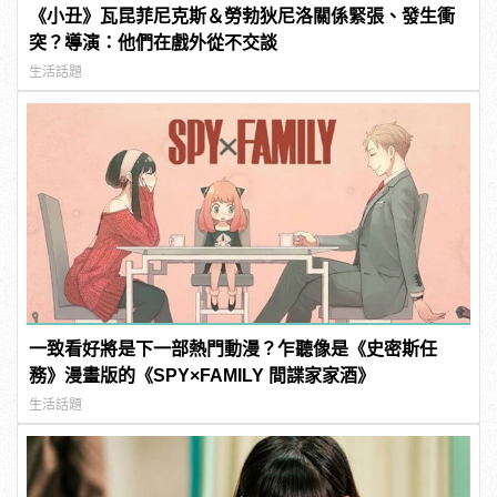
《小丑》瓦昆菲尼克斯＆勞勃狄尼洛關係緊張、發生衝
突？導演：他們在戲外從不交談
生活話題
一致看好將是下一部熱門動漫？乍聽像是《史密斯任
務》漫畫版的《SPY×FAMILY 間諜家家酒》
生活話題