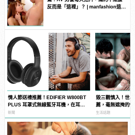
反而是「這裡」？ | manfashion這樣
變型男
情人節送禮推薦！EDIFIER W800BT
毀三觀慎入！世界
PLUS 耳罩式無線藍牙耳機，在耳邊
薦，毫無遮掩的性
傾訴甜言蜜語
噁心到極致！
新聞
生活話題