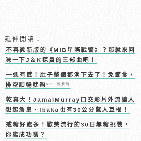
延伸閱讀：
不喜歡新版的《MIB星際戰警》？那就來回
味一下J＆K探員的三部曲吧！
一週有感！肚子整個都消下去了！免節食，
排空順暢就夠
PR・新素簡
乾真大！JamalMurray口交影片外流讓人
想起詹皇、Ibaka也有30公分驚人巨根！
戒糖好處多！歐美流行的30日無糖挑戰，
你能成功嗎？