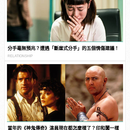
分手毫無預兆？遭遇「斷崖式分手」的五個情傷建議！
RELATIONSHIP
當年的《神鬼傳奇》演員現在都怎麼樣了？印和闐一樣