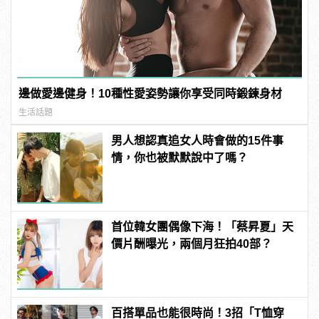
邊做愛邊健身！10種性愛姿勢讓你享受同時鍛鍊身材
生活話題
男人想認真追女人時會做的15件事
情，你也被默默說中了嗎？
首位韓女團偶像下海！「蔡昇夏」天
價片酬曝光，兩個月狂拍40部？
百搭單品也能很時尚！3招「T恤穿