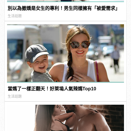
別以為撤嬌是女生的專利！男生同樣擁有「被愛需求」
生活話題
當媽了一樣正翻天！好萊塢人氣辣媽Top10
生活話題