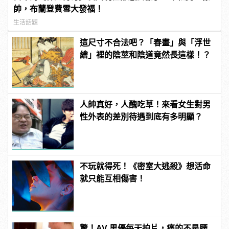
帥，布蘭登費雪大發福！
生活話題
這尺寸不合法吧？「春畫」與「浮世
繪」裡的陰莖和陰道竟然長這樣！？
人帥真好，人醜吃草！來看女生對男
性外表的差別待遇到底有多明顯？
不玩就得死！《密室大逃殺》想活命
就只能互相傷害！
驚！AV 男優每天拍片，痛的不是腰