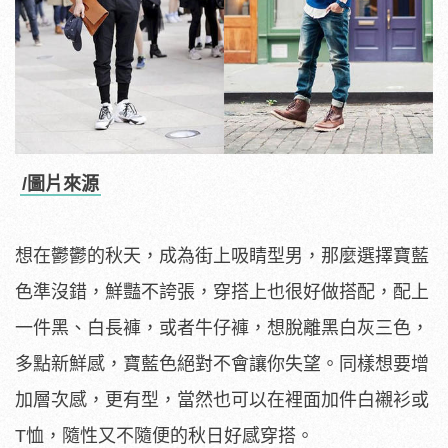
/圖片來源
想在鬱鬱的秋天，成為街上吸睛型男，那麼選擇寶藍
色準沒錯，鮮豔不誇張，穿搭上也很好做搭配，配上
一件黑、白長褲，或者牛仔褲，想脫離黑白灰三色，
多點新鮮感，寶藍色絕對不會讓你失望。同樣想要增
加層次感，更有型，當然也可以在裡面加件白襯衫或
T恤，隨性又不隨便的秋日好感穿搭。