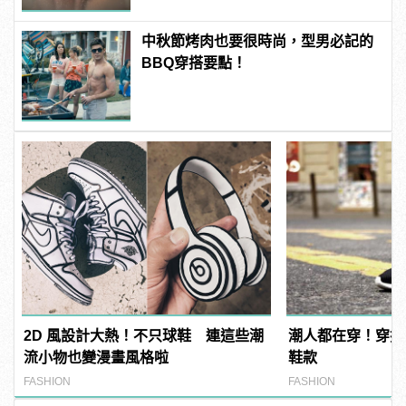
中秋節烤肉也要很時尚，型男必記的
BBQ穿搭要點！
2D 風設計大熱！不只球鞋 連這些潮
潮人都在穿！穿搭
流小物也變漫畫風格啦
鞋款
FASHION
FASHION