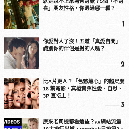
就是說不上來為何討厭？5個「不討
喜」朋友性格，你遇過哪一種？
1
你愛對人了沒！五道「真愛自問」
識別你的伴侶是對的人嗎？
2
比A片更Ａ？「色慾薰心」的超尺度
18 禁電影，真槍實彈性愛、自慰、
3P 直接上！
3
原來老司機都看這些？av網站流量
10大排行出爐，pornhub只排第3，