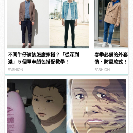
不同牛仔褲該怎麼穿搭？「從深到
春季必備的外套造
淺」５個單寧顏色搭配教學！
裝、防風款式！輕
層次
FASHION
FASHION