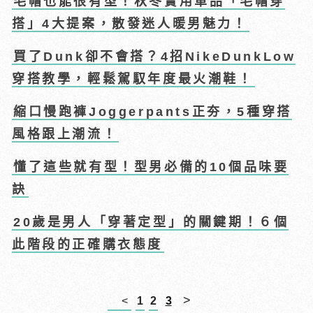
毛帽也能很有型！秋冬實用單品「毛帽穿
搭」4大提案，散發迷人暖男魅力！
買了Dunk卻不會搭？4招NikeDunkLow
穿搭教學，輕鬆駕馭年度最火潮鞋！
縮口慢跑褲Joggerpants正夯，5種穿搭
風格跟上潮流！
懂了這些就有型！型男必備的10個品味要
訣
20歲是男人「穿著定型」的關鍵期！６個
此階段的正確購衣態度
>
<
1
2
3