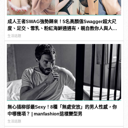
成人王者SWAG強勢歸來！5名高顏值Swagger超大尺
度、足交、雪乳、粉紅海鮮通通有，親自教你人與人的
連結！ | manfashion這樣變型男
生活話題
無心插柳卻最Sexy！8種「無處安放」的男人性感，你
中哪幾項？ | manfashion這樣變型男
生活話題