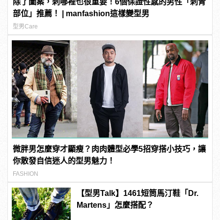
除了圖案，刺哪裡也很重要！6個保證性感的男性「刺青
部位」推薦！ | manfashion這樣變型男
型男Care
微胖男怎麼穿才顯瘦？肉肉體型必學5招穿搭小技巧，讓
你散發自信迷人的型男魅力！
FASHION
【型男Talk】1461短筒馬汀鞋「Dr.
Martens」怎麼搭配？