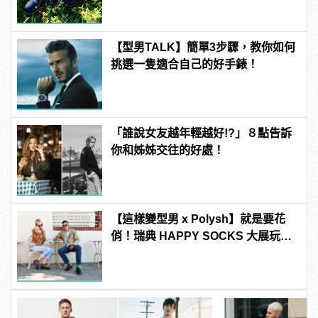
【型男TALK】簡單3步驟，教你如何
挑選一隻適合自己的好手錶！
「誰說女友越年輕越好!?」８點告訴
你和姊姊交往的好處！
【這樣變型男 x Polysh】就是要花
俏！瑞典 HAPPY SOCKS 大展玩心
創意的短襪時尚