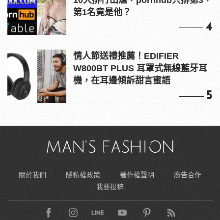
第1名竟是他？
4
情人節送禮推薦！EDIFIER
W800BT PLUS 耳罩式無線藍牙耳
機，在耳邊傾訴甜言蜜語
5
關於我們
隱私權政策
著作權聲明
廣告合作
我要投稿