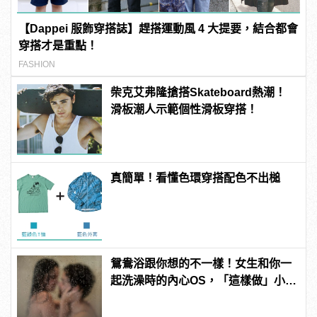
【Dappei 服飾穿搭誌】趕搭運動風 4 大提要，結合都會
穿搭才是重點！
FASHION
柴克艾弗隆搶搭Skateboard熱潮！
滑板潮人示範個性滑板穿搭！
真簡單！看懂色環穿搭配色不出槌
鴛鴦浴跟你想的不一樣！女生和你一
起洗澡時的內心OS，「這樣做」小心
被白眼！