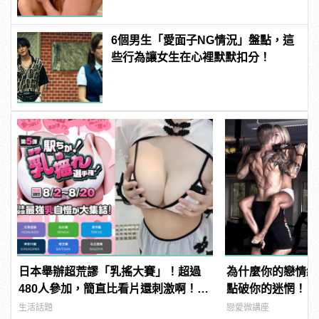
6個男生「愛面子NG情況」盤點，這
些行為讓女生在心裡默默扣分！
日本舉辦超荒謬「乳搖大賽」！超過
為什麼你的戀情總
480人參加，簡直比看片還刺激啊！ |
點破你的迷惘！
manfashion這樣變型男
生活話題
戀愛微講座