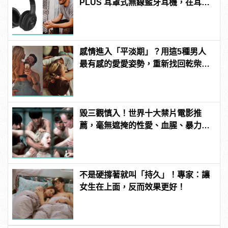
PLUS 耳罩式無線藍牙耳機，在耳邊
傾訴甜言蜜語
感情進入「平淡期」？用這5種男人
最有感的愛愛姿勢，重新找回乾柴烈
火的熱情
毀三觀慎入！世界十大禁片電影推
薦，毫無遮掩的性愛、血腥、暴力、
噁心到極致！ | manfashion這樣變型
男
不是硬撐著就叫「持久」！專家：讓
女生在上面，反而效果更好！