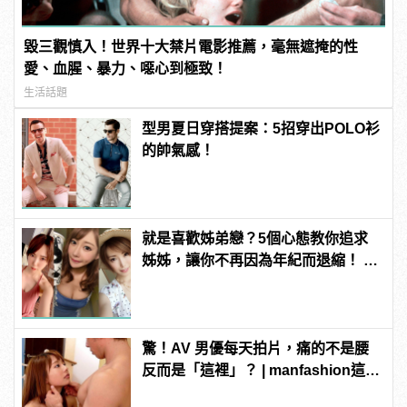
毀三觀慎入！世界十大禁片電影推薦，毫無遮掩的性
愛、血腥、暴力、噁心到極致！
生活話題
型男夏日穿搭提案：5招穿出POLO衫
的帥氣感！
就是喜歡姊弟戀？5個心態教你追求
姊姊，讓你不再因為年紀而退縮！ |
manfashion這樣變型男
驚！AV 男優每天拍片，痛的不是腰
反而是「這裡」？ | manfashion這樣
變型男