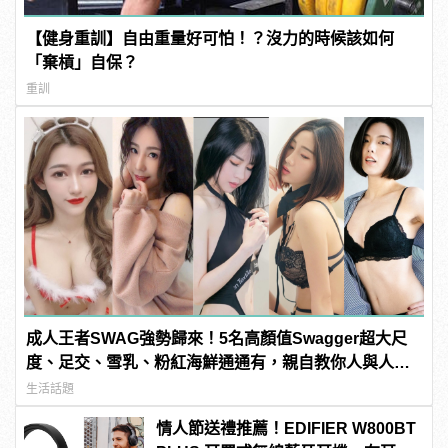
【健身重訓】自由重量好可怕！？沒力的時候該如何
「棄槓」自保？
重訓
成人王者SWAG強勢歸來！5名高顏值Swagger超大尺
度、足交、雪乳、粉紅海鮮通通有，親自教你人與人的
連結！ | manfashion這樣變型男
生活話題
情人節送禮推薦！EDIFIER W800BT