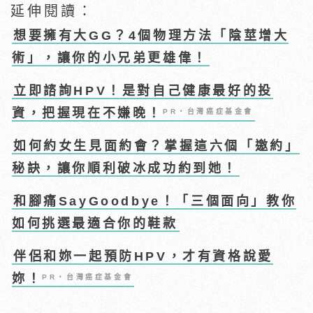
延伸閱讀：
想要擁有大GG？4個物理方法「陰莖增大
術」，讓你的小兄弟更雄偉！
立即諮詢HPV！是對自己健康最好的投
資，把握現在不嫌晚！
PR・台灣癌症基金會
如何約女生見面約會？掌握這六個「邀約」
秘訣，讓你順利破冰成功約到她！
和腳痛SayGoodbye！「三個面向」教你
如何挑選最適合你的鞋款
伴侶和妳一起預防HPV，才有資格說愛
妳！
PR・台灣癌症基金會