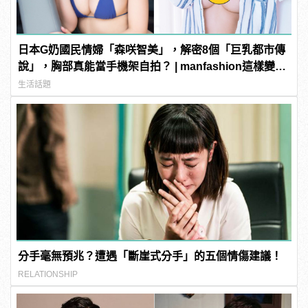
日本G奶國民情婦「森咲智美」，解密8個「巨乳都市傳
說」，胸部真能當手機架自拍？ | manfashion這樣變型
男
生活話題
分手毫無預兆？遭遇「斷崖式分手」的五個情傷建議！
RELATIONSHIP