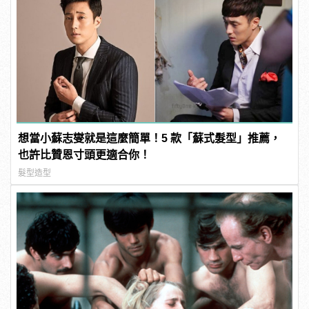
想當小蘇志燮就是這麼簡單！5 款「蘇式髮型」推薦，
也許比贊恩寸頭更適合你！
髮型造型