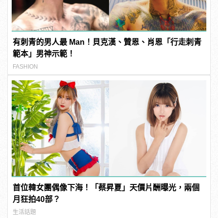
有刺青的男人最 Man！貝克漢、贊恩、肖恩「行走刺青
範本」男神示範！
FASHION
首位韓女團偶像下海！「蔡昇夏」天價片酬曝光，兩個
月狂拍40部？
生活話題