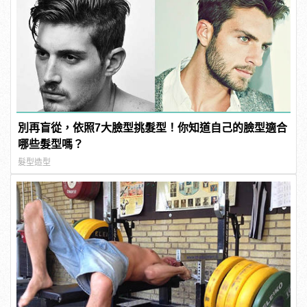
別再盲從，依照7大臉型挑髮型！你知道自己的臉型適合
哪些髮型嗎？
髮型造型