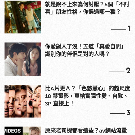
就是說不上來為何討厭？5個「不討
喜」朋友性格，你遇過哪一種？
1
你愛對人了沒！五道「真愛自問」
識別你的伴侶是對的人嗎？
2
比A片更Ａ？「色慾薰心」的超尺度
18 禁電影，真槍實彈性愛、自慰、
3P 直接上！
3
原來老司機都看這些？av網站流量