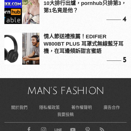
10大排行出爐，pornhub只排第3，
第1名竟是他？
4
情人節送禮推薦！EDIFIER
W800BT PLUS 耳罩式無線藍牙耳
機，在耳邊傾訴甜言蜜語
5
關於我們
隱私權政策
著作權聲明
廣告合作
我要投稿