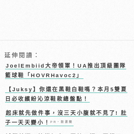
延伸閱讀：
JoelEmbiid大帝領軍！UA推出頂級團隊
籃球鞋「HOVRHavoc2」
【Juksy】你還在黑鞋白鞋嗎？本月5雙夏
日必收繽紛沁涼鞋款總盤點！
起床就先做件事，沒三天小腹就不見了! 肚
子一天天變小！
PR・新素簡