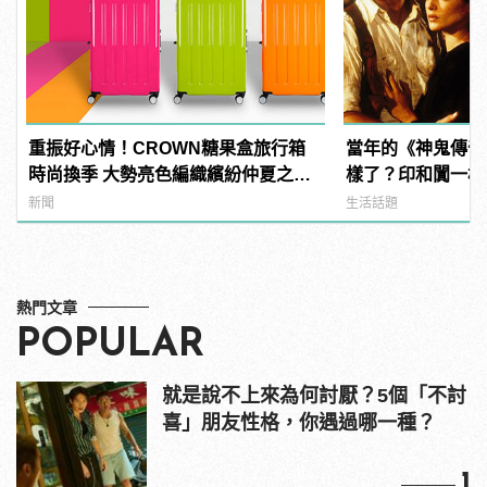
重振好心情！CROWN糖果盒旅行箱
當年的《神鬼傳奇
時尚換季 大勢亮色編織繽紛仲夏之
樣了？印和闐一樣
夢！
發福！
新聞
生活話題
熱門文章
POPULAR
就是說不上來為何討厭？5個「不討
喜」朋友性格，你遇過哪一種？
1