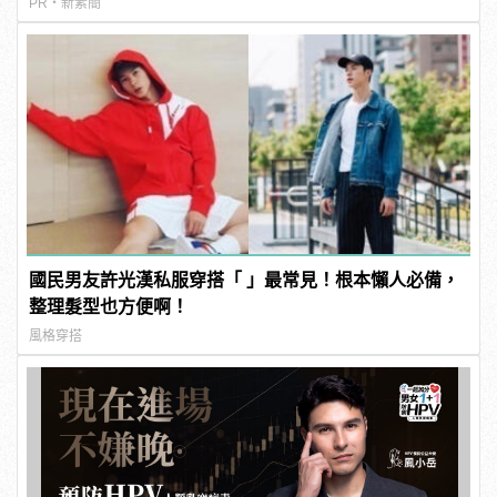
PR・新素簡
國民男友許光漢私服穿搭「 」最常見！根本懶人必備，
整理髮型也方便啊！
風格穿搭