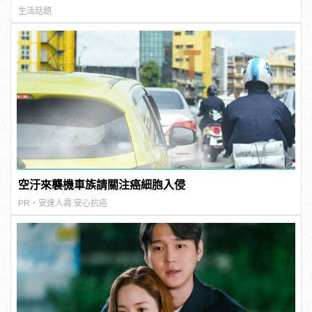
生活話題
空汙來襲機車族請關注癌細胞入侵
PR・安達人壽 安心抗癌