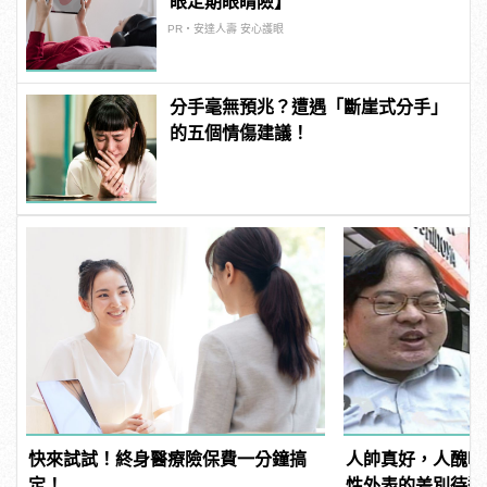
眼定期眼睛險】
PR・安達人壽 安心護眼
分手毫無預兆？遭遇「斷崖式分手」
的五個情傷建議！
快來試試！終身醫療險保費一分鐘搞
人帥真好，人醜吃
定！
性外表的差別待遇