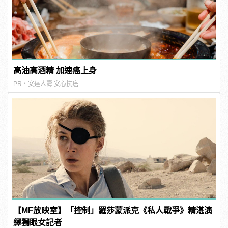
高油高酒精 加速癌上身
PR・安達人壽 安心抗癌
【MF放映室】「控制」羅莎蒙派克《私人戰爭》精湛演
繹獨眼女記者