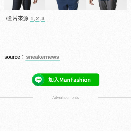
/圖片來源
1
,
2
,
3
source：
sneakernews
Advertisements