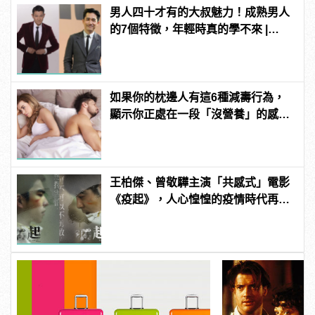
男人四十才有的大叔魅力！成熟男人
的7個特徵，年輕時真的學不來 |
manfashion這樣變型男
如果你的枕邊人有這6種減壽行為，
顯示你正處在一段「沒營養」的感情
中！快逃啊！
王柏傑、曾敬驊主演「共感式」電影
《疫起》，人心惶惶的疫情時代再度
上演！