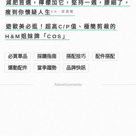
減肥首選，檸檬加它，堅持一週，腰細了，
瘦到你懷疑人生
PR・新素簡
遊歐美必逛！超高C/P值、極簡剪裁的
H&M姐妹牌「COS」
必買單品
採購指南
搭配技巧
配件搭配
運動配件
當季趨勢
品牌快訊
Advertisements