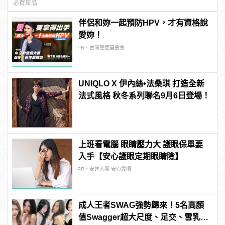
必買單品
伴侶和妳一起預防HPV，才有資格說
愛妳！
PR・台灣癌症基金會
UNIQLO X 伊內絲•法桑琪 打造全新
法式風格 秋冬系列聯名9月6日登場！
上班看電腦 眼睛壓力大 護眼保單要
入手【安心護眼定期眼睛險】
PR・安達人壽 安心護眼
成人王者SWAG強勢歸來！5名高顏
值Swagger超大尺度、足交、雪乳、