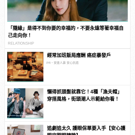
「隨緣」是得不到你要的幸福的，不要永遠等著幸福自
己走向你！
RELATIONSHIP
經常加班飯局應酬 癌症暴發戶
PR・安達人壽 安心抗癌
懶得抓頭髮就靠它！4種「漁夫帽」
穿搭風格，街頭潮人示範給你看！
追劇追太久 護眼保單要入手【安心護