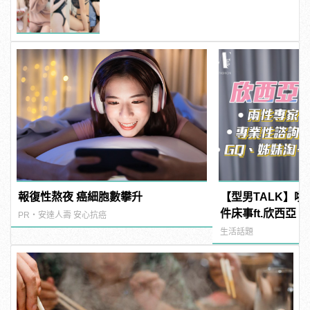
粉紅海鮮通通有，親自教你人與人的
連結！ | manfashion這樣變型男
報復性熬夜 癌細胞數攀升
【型男TALK】啪
件床事ft.欣西亞
PR・安達人壽 安心抗癌
抽插時間xx分鐘
生活話題