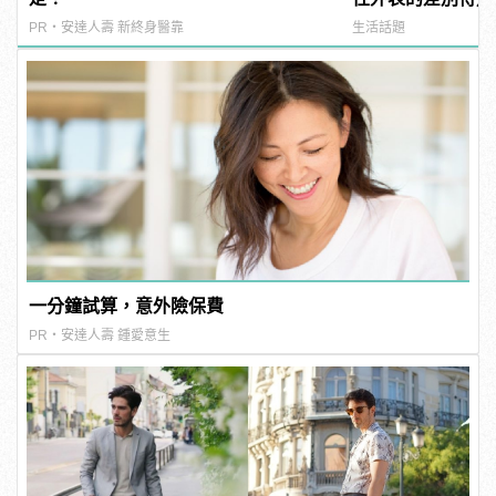
PR・安達人壽 新終身醫靠
生活話題
一分鐘試算，意外險保費
PR・安達人壽 鍾愛意生