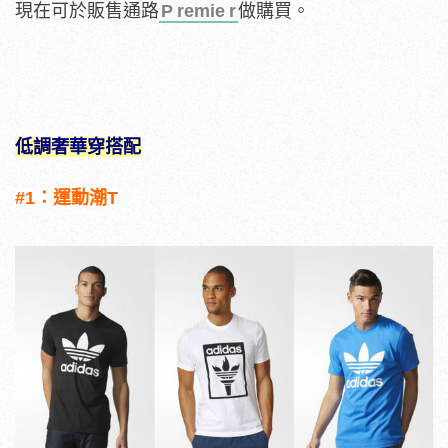
現在可於販售通路
P
remie
r
做購買。
低調奢華穿搭配
#1：運動潮T