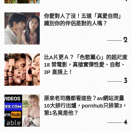
你愛對人了沒！五道「真愛自問」
識別你的伴侶是對的人嗎？
2
比A片更Ａ？「色慾薰心」的超尺度
18 禁電影，真槍實彈性愛、自慰、
3P 直接上！
3
原來老司機都看這些？av網站流量
10大排行出爐，pornhub只排第3，
第1名竟是他？
4