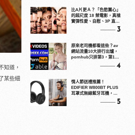
比A片更Ａ？「色慾薰心」
的超尺度 18 禁電影，真槍
實彈性愛、自慰、3P 直接
上！
3
原來老司機都看這些？av
網站流量10大排行出爐，
pornhub只排第3，第1名
竟是他？
4
不知道
，
了某些細
情人節送禮推薦！
EDIFIER W800BT PLUS
耳罩式無線藍牙耳機，在
耳邊傾訴甜言蜜語
5