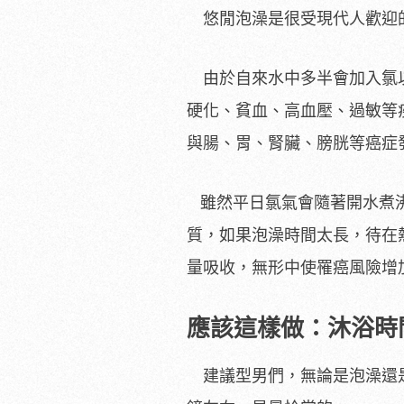
悠閒泡澡是很受現代人歡迎的
由於自來水中多半會加入氯以
硬化、貧血、高血壓、過敏等
與腸、胃、腎臟、膀胱等癌症
雖然平日氯氣會隨著開水煮沸
質，如果泡澡時間太長，待在
量吸收，無形中使罹癌風險增
應該這樣做：沐浴時
建議型男們，無論是泡澡還是