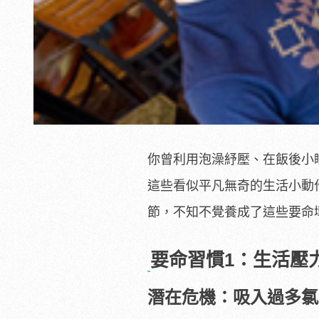
你曾利用泡澡紓壓
、在
飯後小
這些看似平凡無奇的生活小動
節
這些要命
，不知不覺養成了
要命習慣1：生活壓
潛在危機：吸入過多氯