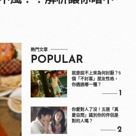
熱門文章
POPULAR
就是說不上來為何討厭？5
個「不討喜」朋友性格，
你遇過哪一種？
1
你愛對人了沒！五道「真
愛自問」識別你的伴侶是
對的人嗎？
2