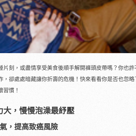
睡片刻
或盡情享受美食後順手解開褲頭皮帶嗎？你也許
，
卻處處暗藏讓你折壽的危機！快來看看你是否也忽略
作，
壞習慣！
力大，慢慢泡澡最紓壓
氣，提高致癌風險