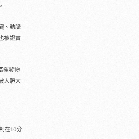
。
臟、動脈
也被證實
高揮發物
被人體大
制在10分