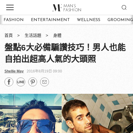
FASHION
ENTERTAINMENT
WELLNESS
GROOMING
首頁
生活話題
身體
盤點6大必備騙讚技巧！男人也能
自拍出超高人氣的大頭照
Shellie May
2016年8月19日 09:00