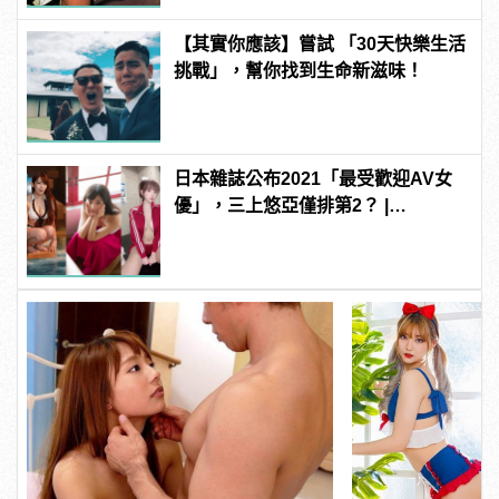
【其實你應該】嘗試 「30天快樂生活
挑戰」，幫你找到生命新滋味！
日本雜誌公布2021「最受歡迎AV女
優」，三上悠亞僅排第2？ |
manfashion這樣變型男