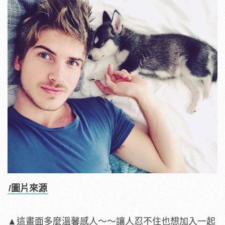
/圖片來源
▲這畫面多麼溫馨感人～～讓人忍不住也想加入一起