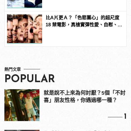
比A片更Ａ？「色慾薰心」的超尺度
18 禁電影，真槍實彈性愛、自慰、
3P 直接上！ | manfashion這樣變型
男
熱門文章
POPULAR
就是說不上來為何討厭？5個「不討
喜」朋友性格，你遇過哪一種？
1