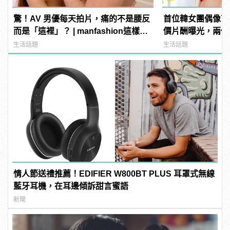
驚！AV 男優每天拍片，痛的不是腰反
首位韓女團偶像下
而是「這裡」？ | manfashion這樣變
價片酬曝光，兩個
型男
生活話題
生活話題
情人節送禮推薦！EDIFIER W800BT PLUS 耳罩式無線
藍牙耳機，在耳邊傾訴甜言蜜語
新聞