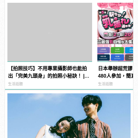
【拍照技巧】不用專業攝影師也能拍
日本舉辦超荒謬「
出「完美九頭身」的拍照小秘訣！ |
480人參加，簡直
manfashion這樣變型男
manfashion這
生活話題
生活話題