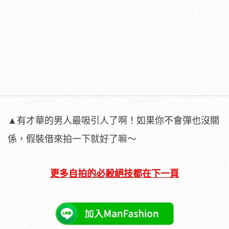
▲有才華的男人最吸引人了啊！如果你不會彈也沒關
係，假裝借來拍一下就好了嘛～
更多自拍的必殺絕技都在下一頁