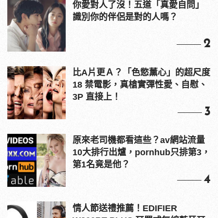
你愛對人了沒！五道「真愛自問」
識別你的伴侶是對的人嗎？
2
比A片更Ａ？「色慾薰心」的超尺度
18 禁電影，真槍實彈性愛、自慰、
3P 直接上！
3
原來老司機都看這些？av網站流量
10大排行出爐，pornhub只排第3，
第1名竟是他？
4
情人節送禮推薦！EDIFIER