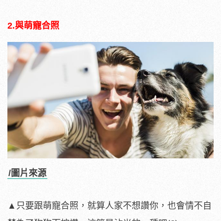
2.與萌寵合照
/圖片來源
▲只要跟萌寵合照，就算人家不想讚你，也會情不自