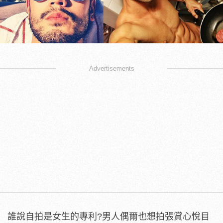
Advertisements
誰說自拍是女生的專利?男人偶爾也想拍張賞心悅目