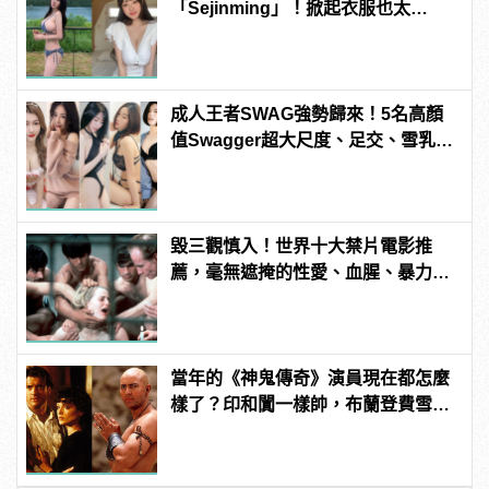
「Sejinming」！掀起衣服也太
「胸」了吧！ | manfashion這樣變型
男
成人王者SWAG強勢歸來！5名高顏
值Swagger超大尺度、足交、雪乳、
粉紅海鮮通通有，親自教你人與人的
連結！ | manfashion這樣變型男
毀三觀慎入！世界十大禁片電影推
薦，毫無遮掩的性愛、血腥、暴力、
噁心到極致！
當年的《神鬼傳奇》演員現在都怎麼
樣了？印和闐一樣帥，布蘭登費雪大
發福！