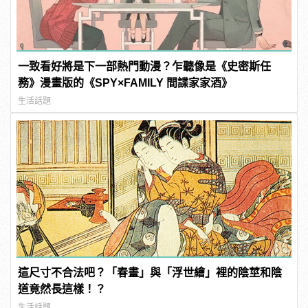
一致看好將是下一部熱門動漫？乍聽像是《史密斯任
務》漫畫版的《SPY×FAMILY 間諜家家酒》
生活話題
這尺寸不合法吧？「春畫」與「浮世繪」裡的陰莖和陰
道竟然長這樣！？
生活話題