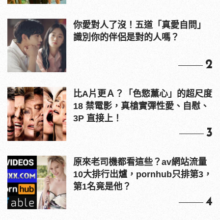
你愛對人了沒！五道「真愛自問」
識別你的伴侶是對的人嗎？
2
比A片更Ａ？「色慾薰心」的超尺度
18 禁電影，真槍實彈性愛、自慰、
3P 直接上！
3
原來老司機都看這些？av網站流量
10大排行出爐，pornhub只排第3，
第1名竟是他？
4