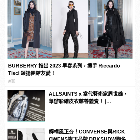
BURBERRY 推出 2023 早春系列，攜手 Riccardo
Tisci 頌揚團結友愛！
新聞
ALLSAINTS x 當代藝術家周世雄，
舉辦彩繪皮衣慈善義賣！ |
manfashion這樣變型男
解構風正夯！CONVERSE與RICK
OWENS旗下品牌 DRKSHDW聯名，