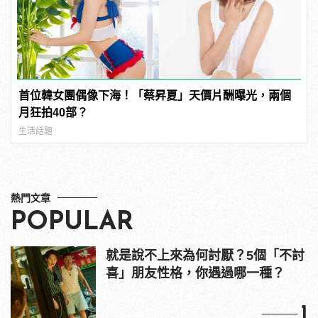
首位韓女團偶像下海！「蔡昇夏」天價片酬曝光，兩個
月狂拍40部？
生活話題
熱門文章
POPULAR
就是說不上來為何討厭？5個「不討
喜」朋友性格，你遇過哪一種？
1