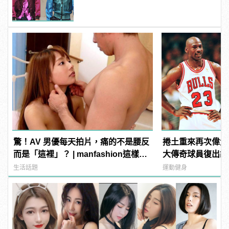
驚！AV 男優每天拍片，痛的不是腰反
捲土重來再次偉大
而是「這裡」？ | manfashion這樣變
大傳奇球員復出故
型男
生活話題
運動健身