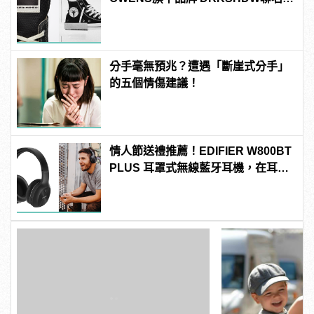
推出全新「DRKSTAR」系列
分手毫無預兆？遭遇「斷崖式分手」
的五個情傷建議！
情人節送禮推薦！EDIFIER W800BT
PLUS 耳罩式無線藍牙耳機，在耳邊
傾訴甜言蜜語