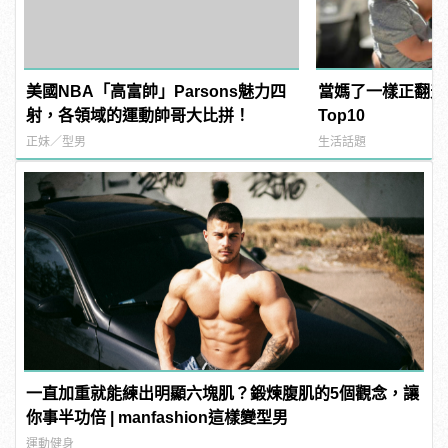
美國NBA「高富帥」Parsons魅力四
當媽了一樣正翻天
射，各領域的運動帥哥大比拼！
Top10
正妹／型男
生活話題
一直加重就能練出明顯六塊肌？鍛煉腹肌的5個觀念，讓
你事半功倍 | manfashion這樣變型男
運動健身