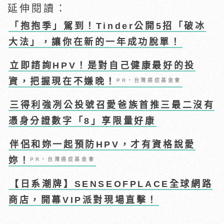
延伸閱讀：
「抱抱季」駕到！Tinder公開5招「破冰
大法」，讓你在新的一年成功脫單！
立即諮詢HPV！是對自己健康最好的投
資，把握現在不嫌晚！
PR・台灣癌症基金會
三得利強冽公投號召愛爸族首推三最二沒有
憑身分證數字「8」享限量好康
伴侶和妳一起預防HPV，才有資格說愛
妳！
PR・台灣癌症基金會
【日系潮牌】SENSEOFPLACE全球網路
商店，開幕VIP派對現場直擊！