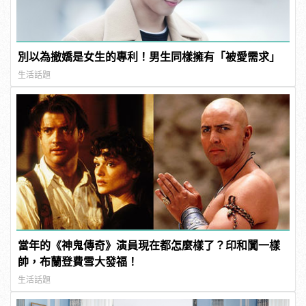
別以為撤嬌是女生的專利！男生同樣擁有「被愛需求」
生活話題
當年的《神鬼傳奇》演員現在都怎麼樣了？印和闐一樣
帥，布蘭登費雪大發福！
生活話題