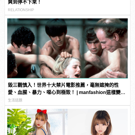
爽到停不下來！
RELATIONSHIP
毀三觀慎入！世界十大禁片電影推薦，毫無遮掩的性
愛、血腥、暴力、噁心到極致！ | manfashion這樣變型
男
生活話題