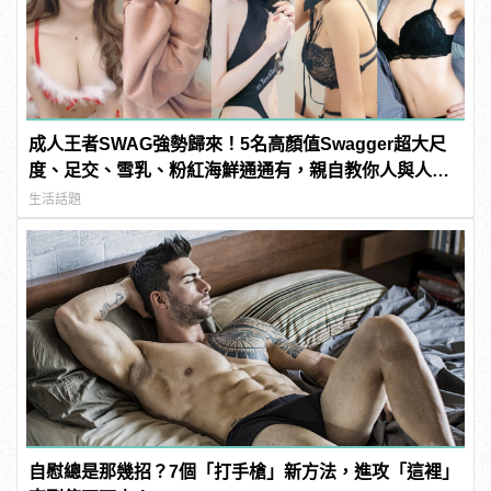
成人王者SWAG強勢歸來！5名高顏值Swagger超大尺
度、足交、雪乳、粉紅海鮮通通有，親自教你人與人的
連結！ | manfashion這樣變型男
生活話題
自慰總是那幾招？7個「打手槍」新方法，進攻「這裡」