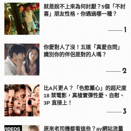
就是說不上來為何討厭？5個「不討
喜」朋友性格，你遇過哪一種？
1
你愛對人了沒！五道「真愛自問」
識別你的伴侶是對的人嗎？
2
比A片更Ａ？「色慾薰心」的超尺度
18 禁電影，真槍實彈性愛、自慰、
3P 直接上！
3
原來老司機都看這些？av網站流量