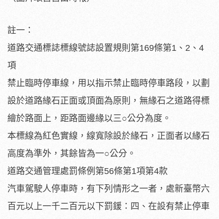
註一：
道路交通標誌標線號誌設置規則第169條第1、2、4
項
禁止臨時停車線，用以指示禁止臨時停車路段，以劃
設於道路緣石正面或頂面為原則，無緣石之道路得標
繪於路面上，距路面邊緣以三○公分為度。
本標線為紅色實線，線寬除設於緣石，正面者以緣石
高度為準外，其餘皆為一○公分。
道路交通管理處罰條例第56條第1項第4款
汽車駕駛人停車時，有下列情形之一者，處新臺幣六
百元以上一千二百元以下罰鍰：四、在設有禁止停車