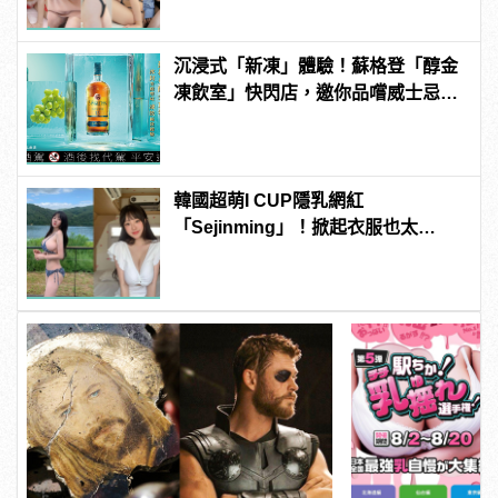
連結！ | manfashion這樣變型男
沉浸式「新凍」體驗！蘇格登「醇金
凍飲室」快閃店，邀你品嚐威士忌凍
飲滋味
韓國超萌I CUP隱乳網紅
「Sejinming」！掀起衣服也太
「胸」了吧！ | manfashion這樣變型
男