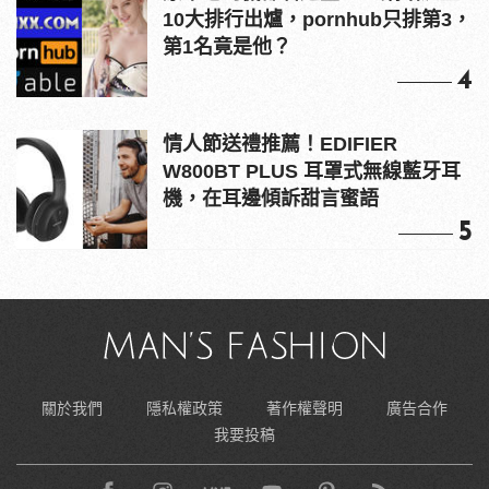
10大排行出爐，pornhub只排第3，
第1名竟是他？
4
情人節送禮推薦！EDIFIER
W800BT PLUS 耳罩式無線藍牙耳
機，在耳邊傾訴甜言蜜語
5
關於我們
隱私權政策
著作權聲明
廣告合作
我要投稿