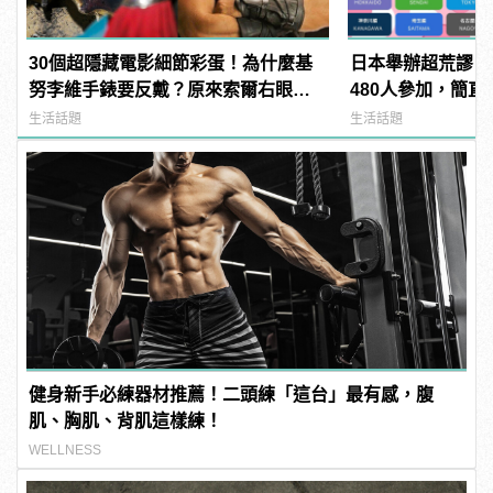
30個超隱藏電影細節彩蛋！為什麼基
日本舉辦超荒謬「
努李維手錶要反戴？原來索爾右眼受
480人參加，簡直
傷早就有暗示了！（下） |
manfashion這
生活話題
生活話題
manfashion這樣變型男
健身新手必練器材推薦！二頭練「這台」最有感，腹
肌、胸肌、背肌這樣練！
WELLNESS