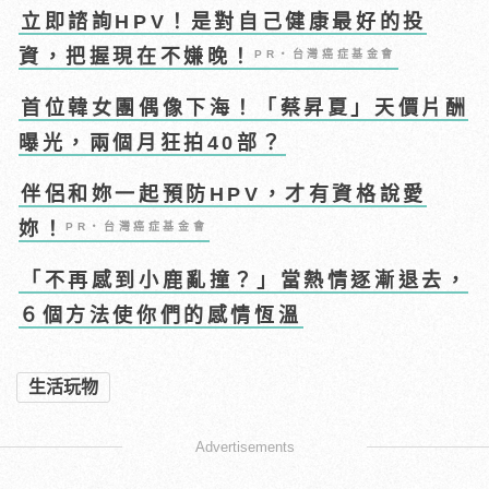
立即諮詢HPV！是對自己健康最好的投
資，把握現在不嫌晚！
PR・台灣癌症基金會
首位韓女團偶像下海！「蔡昇夏」天價片酬
曝光，兩個月狂拍40部？
伴侶和妳一起預防HPV，才有資格說愛
妳！
PR・台灣癌症基金會
「不再感到小鹿亂撞？」當熱情逐漸退去，
６個方法使你們的感情恆溫
生活玩物
Advertisements