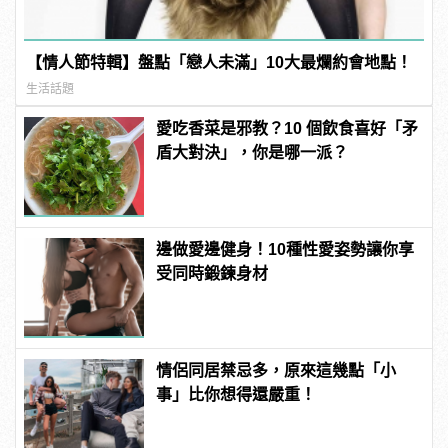
【情人節特輯】盤點「戀人未滿」10大最爛約會地點！
生活話題
愛吃香菜是邪教？10 個飲食喜好「矛
盾大對決」，你是哪一派？
邊做愛邊健身！10種性愛姿勢讓你享
受同時鍛鍊身材
情侶同居禁忌多，原來這幾點「小
事」比你想得還嚴重！