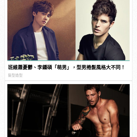
班維蕭憂鬱、李鍾碩「萌男」，型男捲髮風格大不同！
髮型造型