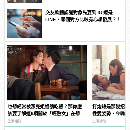
交友軟體認識對象先要到 IG 還是
LINE，哪個對方比較有心想發展？！
也想經常被漂亮姐姐請吃飯？那你應
打炮總是那幾招？
該要了解這6項關於「輕熟女」在想什
性愛姿勢，今晚就
麼
天！ | manfash
生活話題
生活話題