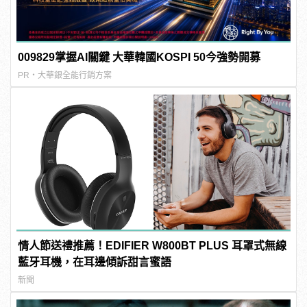
009829掌握AI關鍵 大華韓國KOSPI 50今強勢開募
PR・大華銀全能行銷方案
情人節送禮推薦！EDIFIER W800BT PLUS 耳罩式無線
藍牙耳機，在耳邊傾訴甜言蜜語
新聞