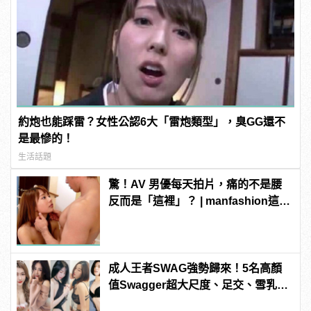
約炮也能踩雷？女性公認6大「雷炮類型」，臭GG還不
是最慘的！
生活話題
驚！AV 男優每天拍片，痛的不是腰
反而是「這裡」？ | manfashion這樣
變型男
成人王者SWAG強勢歸來！5名高顏
值Swagger超大尺度、足交、雪乳、
粉紅海鮮通通有，親自教你人與人的