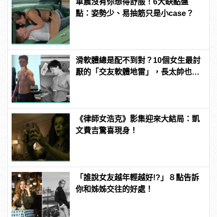
車震沒有你想得舒服！6大缺點盤
點：姿勢少、易抽筋只是小case？
滑軟體總是配不到對？10個女生最討
厭的「交友軟體地雷」，長太帥也沒
用？！ | manfashion這樣變型男
《律師女浩克》影集迎來大結局：凱
文費吉驚喜現身！
「誰說女友越年輕越好!?」８點告訴
你和姊姊交往的好處！