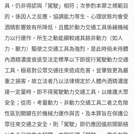
具，仍非得認與「駕駛」相符；次參酌本罪之規範目
的，係因人之反應、協調能力等生、心理狀態均會受
酒精影響致有所降低，且鑑於動力交通工具係藉機械
力以行運作，所生之動能顯較諸其餘非動力（如人
力、獸力）驅使之交通工具為強烈，是此時倘未待體
內酒精濃度衰退至法定標準以下即逕行駕駛動力交通
工具，極易對公眾交通往來造成危害，並肇致更為嚴
重之損害，故立法者乃以法律規定於人體內酒精濃度
達一定量時，即不得駕駛動力交通工具，以維護大眾
安全；從而，考量動力、非動力交通工具二者之危險
性區別關鍵在於機械力運作與否，及本罪旨在保護公
眾往來交通之安全，則「駕駛」即仍應因循前開脈絡