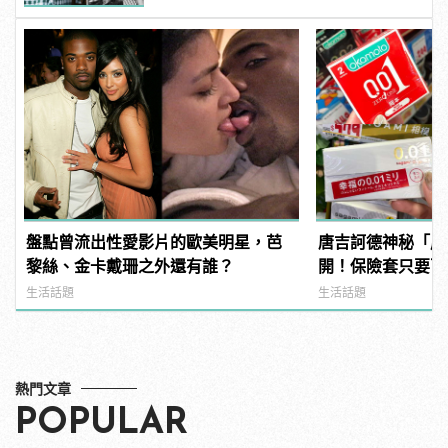
盤點曾流出性愛影片的歐美明星，芭
唐吉訶德神秘「成
黎絲、金卡戴珊之外還有誰？
開！保險套只要百
鏡？
生活話題
生活話題
熱門文章
POPULAR