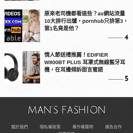
原來老司機都看這些？av網站流量
10大排行出爐，pornhub只排第3，
第1名竟是他？
4
情人節送禮推薦！EDIFIER
W800BT PLUS 耳罩式無線藍牙耳
機，在耳邊傾訴甜言蜜語
5
關於我們
隱私權政策
著作權聲明
廣告合作