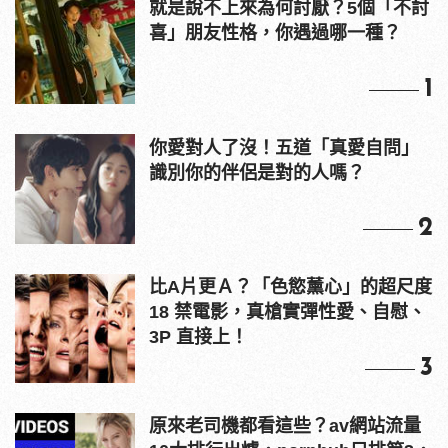
就是說不上來為何討厭？5個「不討
喜」朋友性格，你遇過哪一種？
1
你愛對人了沒！五道「真愛自問」
識別你的伴侶是對的人嗎？
2
比A片更Ａ？「色慾薰心」的超尺度
18 禁電影，真槍實彈性愛、自慰、
3P 直接上！
3
原來老司機都看這些？av網站流量