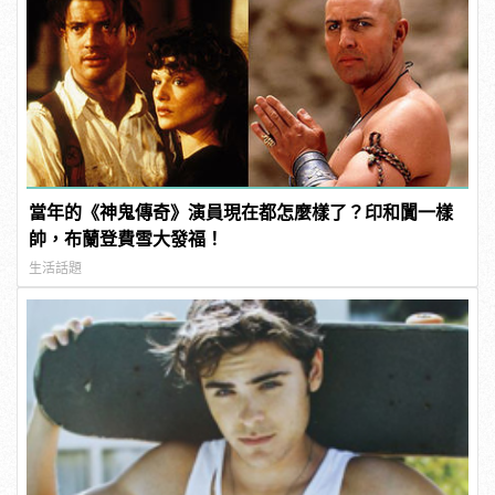
當年的《神鬼傳奇》演員現在都怎麼樣了？印和闐一樣
帥，布蘭登費雪大發福！
生活話題