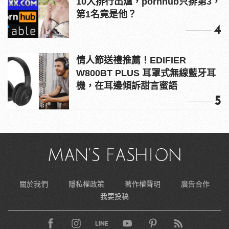
10大排行出爐，pornhub只排第3，
第1名竟是他？
4
情人節送禮推薦！EDIFIER
W800BT PLUS 耳罩式無線藍牙耳
機，在耳邊傾訴甜言蜜語
5
關於我們
隱私權政策
著作權聲明
廣告合作
我要投稿