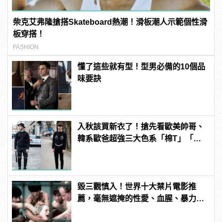
柴克艾弗隆搶搭Skateboard熱潮！滑板潮人示範個性滑
板穿搭！
FASHION
懂了這些就有型！型男必備的10個品
味要訣
入秋該買新衣了！搶先看歐美帥哥、
韓系歐爸超強三大色系「棉T」「衛
衣」穿搭
毀三觀慎入！世界十大禁片電影推
薦，毫無遮掩的性愛、血腥、暴力、
噁心到極致！