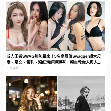
成人王者SWAG強勢歸來！5名高顏值Swagger超大尺
度、足交、雪乳、粉紅海鮮通通有，親自教你人與人的
連結！ | manfashion這樣變型男
生活話題