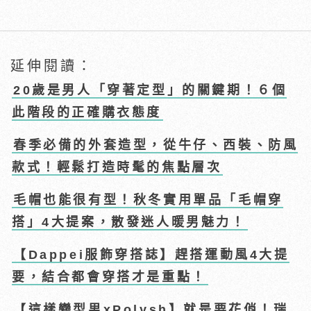
延伸閱讀：
20歲是男人「穿著定型」的關鍵期！６個
此階段的正確購衣態度
春季必備的外套造型，從牛仔、西裝、防風
款式！輕鬆打造時髦的焦點層次
毛帽也能很有型！秋冬實用單品「毛帽穿
搭」4大提案，散發迷人暖男魅力！
【Dappei服飾穿搭誌】趕搭運動風4大提
要，結合都會穿搭才是重點！
【這樣變型男xPolysh】就是要花俏！瑞