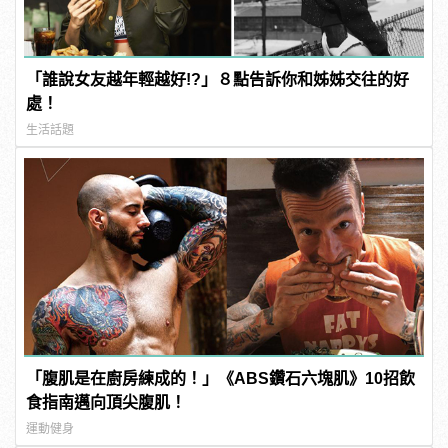
「誰說女友越年輕越好!?」８點告訴你和姊姊交往的好
處！
生活話題
「腹肌是在廚房練成的！」《ABS鑽石六塊肌》10招飲
食指南邁向頂尖腹肌！
運動健身