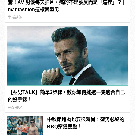
驚！AV 男優每天拍片，痛的不是腰反而是「這裡」？ |
manfashion這樣變型男
生活話題
【型男TALK】簡單3步驟，教你如何挑選一隻適合自己
的好手錶！
FASHION
中秋節烤肉也要很時尚，型男必記的
BBQ穿搭要點！