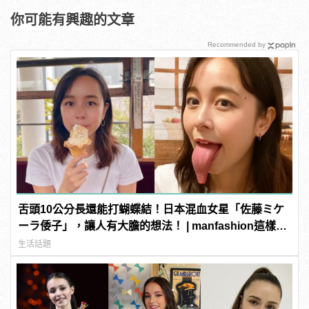
你可能有興趣的文章
Recommended by
舌頭10公分長還能打蝴蝶結！日本混血女星「佐藤ミケ
ーラ倭子」，讓人有大膽的想法！ | manfashion這樣變
型男
生活話題