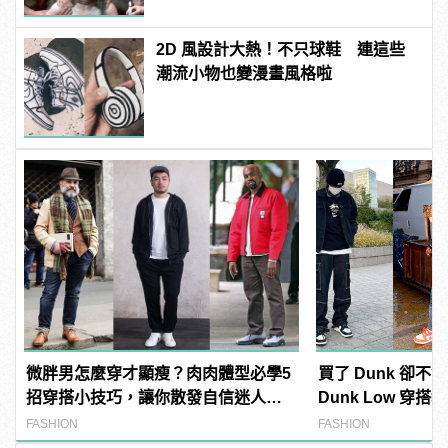
2D 風設計大熱！不只球鞋 連這些
潮流小物也變漫畫風格啦
微胖男怎麼穿才顯瘦？肉肉體型必學5
買了 Dunk 卻不會搭
招穿搭小技巧，讓你散發自信迷人的
Dunk Low 穿
型男魅力！
最火潮鞋！
FASHION
FASHION