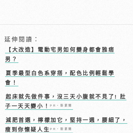
延伸閱讀：
【大改造】電動宅男如何變身都會雅痞
男？
夏季最型白色系穿搭，配色比例輕鬆學
會！
起床就先做件事，沒三天小腹就不見了! 肚
子一天天變小！
PR・新素簡
減肥首選，檸檬加它，堅持一週，腰細了，
瘦到你懷疑人生
PR・新素簡