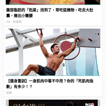
腹部脂肪的「剋星」找到了，常吃這幾物，吃走大肚
囊，瘦出小蠻腰
PR・新素簡
【健身重訓】一身肌肉中看不中用？你的「死肌肉指
數」有多少！？
訓練