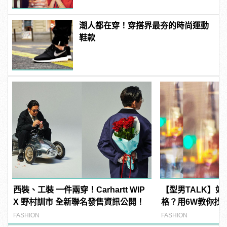
潮人都在穿！穿搭界最夯的時尚運動
鞋款
西裝、工裝 一件兩穿！Carhartt WIP
【型男TALK】
X 野村訓市 全新聯名發售資訊公開！
格？用6W教你找
LOOK！
FASHION
FASHION