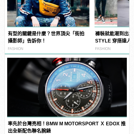
有型的關鍵是什麼？世界頂尖「街拍
褲裝就能潮到出水！M
攝影師」告訴你！
STYLE 穿搭達
感LOOK！
FASHION
FASHION
率先於台灣亮相！BMW M MOTORSPORT Ｘ EDOX 推
出全新配色聯名腕錶