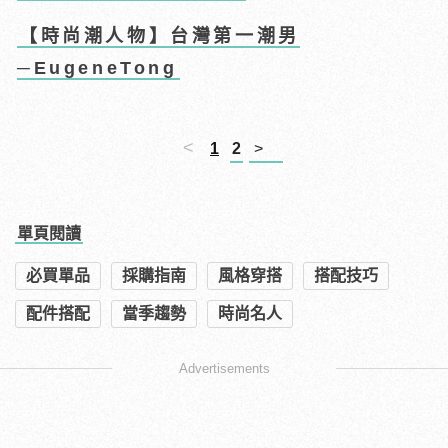
【時尚潮人物】台灣第一潮男
─EugeneTong
<
1
2
>
單頁閱讀
必買單品
採購指南
風格穿搭
搭配技巧
配件搭配
當季趨勢
時尚名人
Advertisements