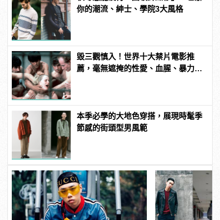
你的潮流、紳士、學院3大風格
毀三觀慎入！世界十大禁片電影推
薦，毫無遮掩的性愛、血腥、暴力、
噁心到極致！
本季必學的大地色穿搭，展現時髦季
節感的街頭型男風範