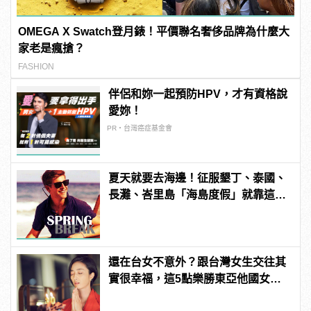
OMEGA X Swatch登月錶！平價聯名奢侈品牌為什麼大
家老是瘋搶？
FASHION
伴侶和妳一起預防HPV，才有資格說
愛妳！
PR・台灣癌症基金會
夏天就要去海邊！征服墾丁、泰國、
長灘、峇里島「海島度假」就靠這10
件！
還在台女不意外？跟台灣女生交往其
實很幸福，這5點樂勝東亞他國女
性！