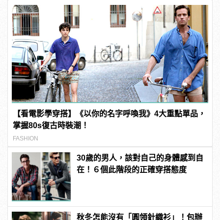
【看電影學穿搭】《以你的名字呼喚我》4大重點單品，
掌握80s復古時裝潮！
FASHION
30歲的男人，該對自己的身體感到自
在！６個此階段的正確穿搭態度
秋冬怎能沒有「圓領針織衫」！包辦