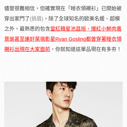
儘管很難相信，但確實現在「睡衣領襯衫」已開始被
穿出家門了
(挑眉)
，除了全球知名的歐美名媛、超模
之外，最熟悉的包含
當紅韓星池昌旭、爆紅小鮮肉黃
景瑜甚至連好萊塢影星Ryan Gosling都曾穿著睡衣領
襯衫出現在大家面前
，你就知道這單品現在有多夯！