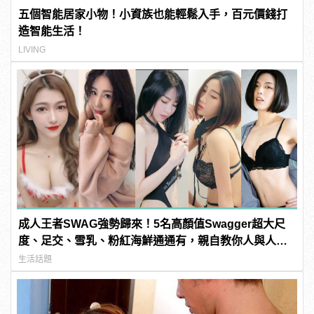
五個智能居家小物！小資族也能輕鬆入手，百元價錢打
造智能生活！
LIVING
成人王者SWAG強勢歸來！5名高顏值Swagger超大尺
度、足交、雪乳、粉紅海鮮通通有，親自教你人與人的
連結！ | manfashion這樣變型男
生活話題