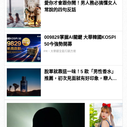
愛你才會跟你鬧！男人務必搞懂女人
常說的四句反話
009829掌握AI關鍵 大華韓國KOSPI
50今強勢開募
PR・大華銀全能行銷方案
脫單就靠這一味！5 款「男性香水」
推薦，初次見面就有好印象，戀人未
滿直接升格變男友！