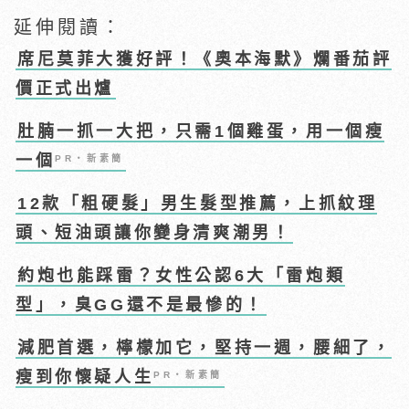
延伸閱讀：
席尼莫菲大獲好評！《奧本海默》爛番茄評
價正式出爐
肚腩一抓一大把，只需1個雞蛋，用一個瘦
一個
PR・新素簡
12款「粗硬髮」男生髮型推薦，上抓紋理
頭、短油頭讓你變身清爽潮男！
約炮也能踩雷？女性公認6大「雷炮類
型」，臭GG還不是最慘的！
減肥首選，檸檬加它，堅持一週，腰細了，
瘦到你懷疑人生
PR・新素簡