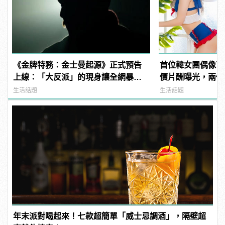
《金牌特務：金士曼起源》正式預告
首位韓女團偶像下
上線：「大反派」的現身讓全網暴
價片酬曝光，兩個
動！
生活話題
生活話題
年末派對喝起來！七款超簡單「威士忌調酒」，隔壁超