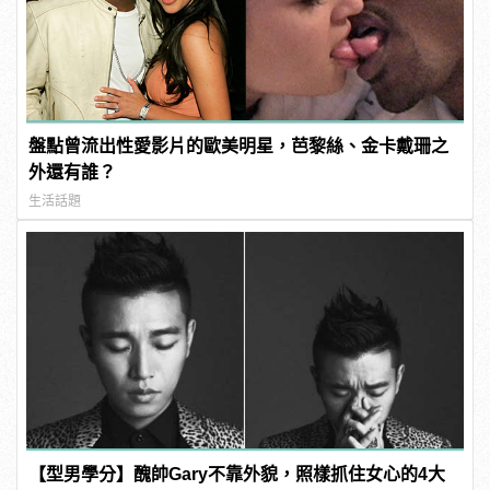
盤點曾流出性愛影片的歐美明星，芭黎絲、金卡戴珊之
外還有誰？
生活話題
【型男學分】醜帥Gary不靠外貌，照樣抓住女心的4大