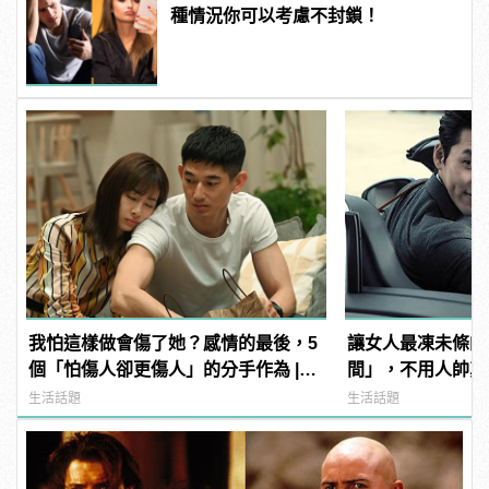
種情況你可以考慮不封鎖！
我怕這樣做會傷了她？感情的最後，5
讓女人最凍未條的
個「怕傷人卻更傷人」的分手作為 |
間」，不用人帥真
manfashion這樣變型男
心！
生活話題
生活話題