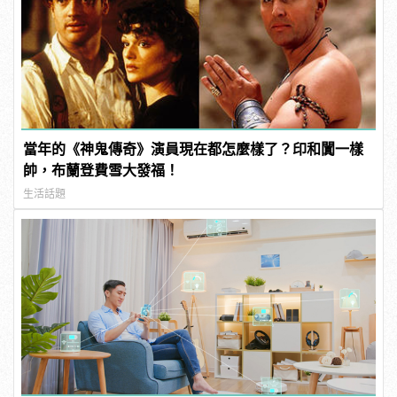
當年的《神鬼傳奇》演員現在都怎麼樣了？印和闐一樣
帥，布蘭登費雪大發福！
生活話題