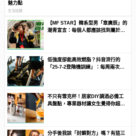
魅力點
生活話題
【MF STAR】韓系型男「章廣辰」的
潮青宣言：每個人都應該找到屬於自
己的潮流
低強度卻能高效燃脂？抖音流行的
「25-7-2登階機訓練」：每周兩次即
可
不只有雪克杯！居家DIY調酒必備工
具盤點，專業器材讓女生覺得你超
懂！
分手後我該「封鎖對方」嗎？有這三