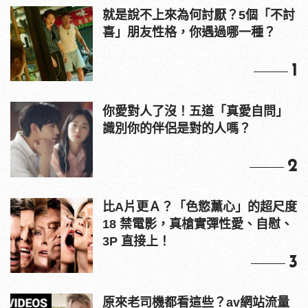
你愛對人了沒！五道「真愛自問」
識別你的伴侶是對的人嗎？
2
比A片更Ａ？「色慾薰心」的超尺度
18 禁電影，真槍實彈性愛、自慰、
3P 直接上！
3
原來老司機都看這些？av網站流量
10大排行出爐，pornhub只排第3，
第1名竟是他？
4