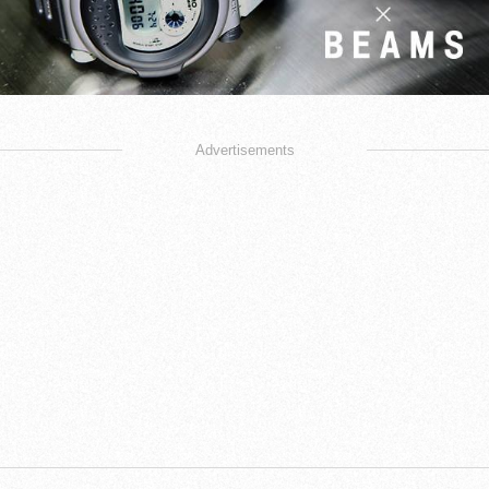
Advertisements
以經典恐怖電影《
號星期五》
的"傑
森
設計概念
13
(Jason)"為