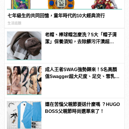
七年級生的共同回憶，童年時代的10大經典流行
生活話題
老帽、棒球帽怎麼洗？5大「帽子清
潔」保養須知，去除髒污汗漬超
easy！ | manfashion這樣變型男
成人王者SWAG強勢歸來！5名高顏
值Swagger超大尺度、足交、雪乳、
粉紅海鮮通通有，親自教你人與人的
連結！ | manfashion這樣變型男
還在苦惱父親節要送什麼嗎 ？HUGO
BOSS父親節時尚選單來了！