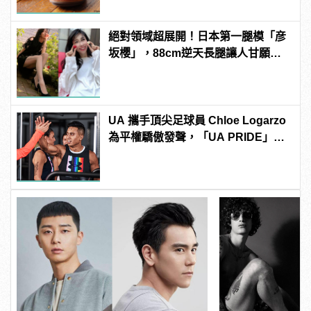
絕對領域超展開！日本第一腿模「彦
坂櫻」，88cm逆天長腿讓人甘願拜
倒她腿下啊！ | manfashion這樣變型
男
UA 攜手頂尖足球員 Chloe Logarzo
為平權驕傲發聲，「UA PRIDE」系
列全新上市！