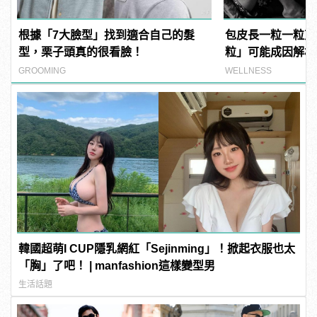
根據「7大臉型」找到適合自己的髮
包皮長一粒一粒東
型，栗子頭真的很看臉！
粒」可能成因解析
病！
GROOMING
WELLNESS
韓國超萌I CUP隱乳網紅「Sejinming」！掀起衣服也太
「胸」了吧！ | manfashion這樣變型男
生活話題