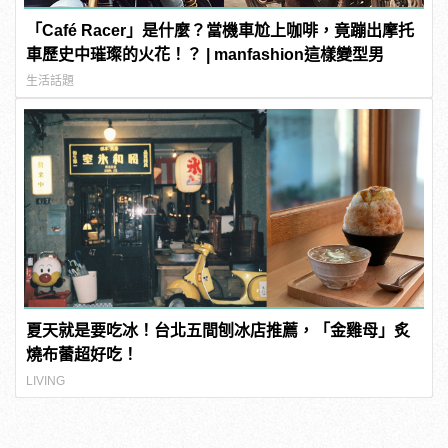
「Café Racer」是什麼？當機車尬上咖啡，竟蹦出摩托
車歷史中璀璨的火花！？ | manfashion這樣變型男
生活話題
夏天就是要吃冰！台北五間刨冰店推薦，「金雞母」炙
燒布蕾超好吃！
LIVING