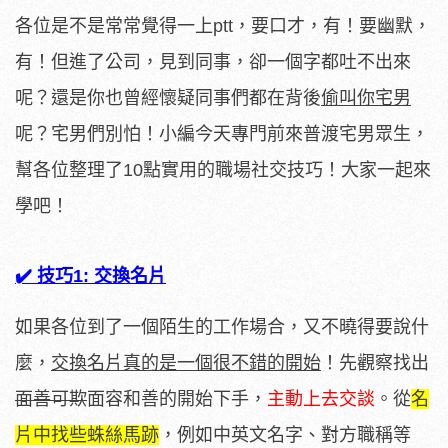
各位是不是常常覺得一上ptt，要口才，有！要幽默，
有！但進了公司，見到同事，卻一個字都吐不出來
呢？還是你也曾經懷疑同事們都在背後
偷叫你宅男
呢？宅男們別怕！小編今天專門前來普渡宅男眾生，
幫各位整理了10點實用的職場社交技巧！大家一起來
學吧！
✔️ 技巧1: 交換名片
如果各位到了一個陌生的工作場合，又不曉得要說什
麼，
交換名片真的是一個很不錯的開始
！先觀察找出
面善可欺
面容和善的開始下手，
主動上去交談
。從
名
片中找些蛛絲馬跡
，例如中英文名字、對方職稱等