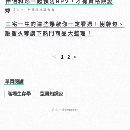
伴侶和妳一起預防HPV，才有資格說愛
妳！
PR・台灣癌症基金會
三宅一生的這些爆款你一定看過！樹幹包、
皺褶衣等旗下熱門商品大整理！
<
1
2
>
單頁閱讀
職場生存學
型男知識家
Advertisements