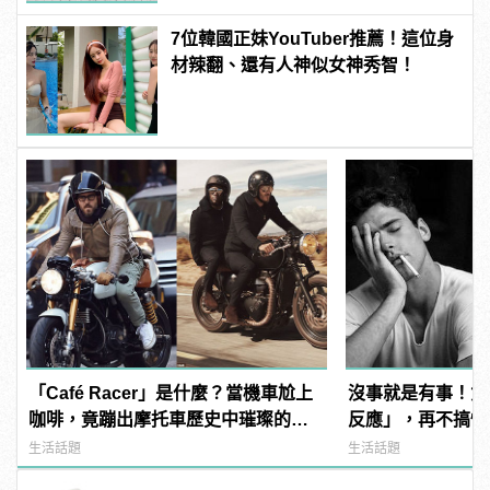
7位韓國正妹YouTuber推薦！這位身
材辣翻、還有人神似女神秀智！
「Café Racer」是什麼？當機車尬上
沒事就是有事！女
咖啡，竟蹦出摩托車歷史中璀璨的火
反應」，再不搞懂
花！？
生活話題
生活話題