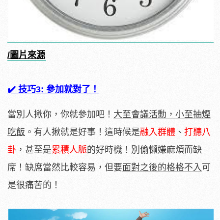
/圖片來源
✔️ 技巧3: 參加就對了！
當別人揪你，你就參加吧！
大至會議活動，小至抽煙
吃飯
。有人揪就是好事！這時候是
融入群體
、
打聽八
卦
，甚至是
累積人脈
的好時機！別偷懶嫌麻煩而缺
席！缺席當然比較容易，但要
面對之後的格格不入
可
是很痛苦的！