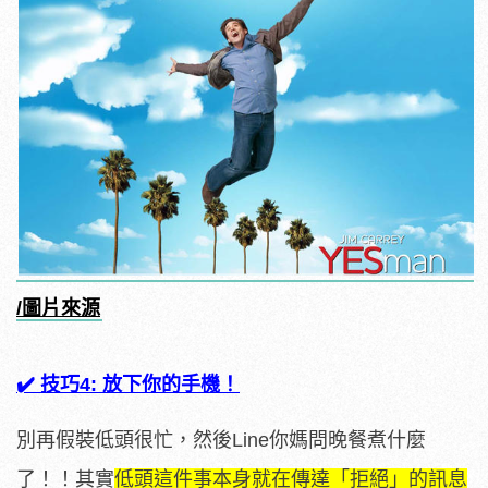
/圖片來源
✔️ 技巧4: 放下你的手機！
別再假裝低頭很忙，然後Line你媽問晚餐煮什麼
了！！其實
低頭這件事本身就在傳達「拒絕」的訊息