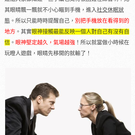
其眼睛飄一飄就不小心瞄到手機，進入
社交休眠狀
態
。所以只能時時提醒自己，
別把手機放在看得到的
地方
。其實
眼神接觸最能反映一個人對自己有沒有自
信
。
眼神堅定越久，氣場越強
！所以就當做小時候在
玩瞪人遊戲，眼睛先移開的就輸了！