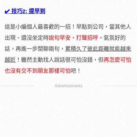
✔️ 技巧2: 提早到
這是小編個人最喜歡的一招！早點到公司，當其他人
出現、還沒坐定時
說句早安，打聲招呼
。氣氛好的
話，再進一步閒聊兩句，
累積久了彼此距離就能越來
越近
！雖然主動找人說話很可怕沒錯，但
再怎麼可怕
也沒有交不到朋友那樣可怕
吧！
Advertisements