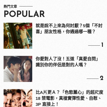
熱門文章
POPULAR
就是說不上來為何討厭？5個「不討
喜」朋友性格，你遇過哪一種？
1
你愛對人了沒！五道「真愛自問」
識別你的伴侶是對的人嗎？
2
比A片更Ａ？「色慾薰心」的超尺度
18 禁電影，真槍實彈性愛、自慰、
3P 直接上！