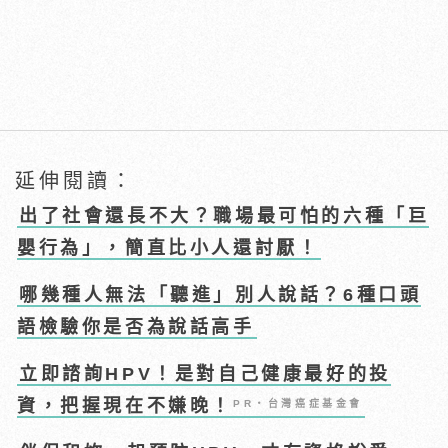
延伸閱讀：
出了社會還長不大？職場最可怕的六種「巨
嬰行為」，簡直比小人還討厭！
哪幾種人無法「聽進」別人說話？6種口頭
語檢驗你是否為說話高手
立即諮詢HPV！是對自己健康最好的投
資，把握現在不嫌晚！
PR・台灣癌症基金會