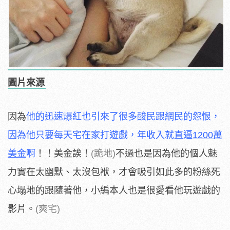
圖片來源
因為
他的迅速爆紅也引來了很多酸民跟網民的怨恨，
因為他只要每天宅在家打遊戲，年收入就直逼
1200萬
美金
啊
！！美金誒！
(跪地)
不過也是因為他的個人魅
力實在太幽默、太沒包袱，才會吸引如此多的粉絲死
心塌地的跟隨著他，小編本人也是很愛看他玩遊戲的
影片。
(爽宅)