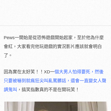
Pews一開始是從恐怖遊戲開始起家，至於他為什麼
會紅，大家看完他玩遊戲的實況影片應該就會明白
了。
因為實在太好笑！！XD一
個大男人怕得要死，然後
只要被嚇到就瘋狂尖叫亂罵髒話，還會一直變女人聲
調鬼叫
，搞笑指數真的不是在開玩笑！