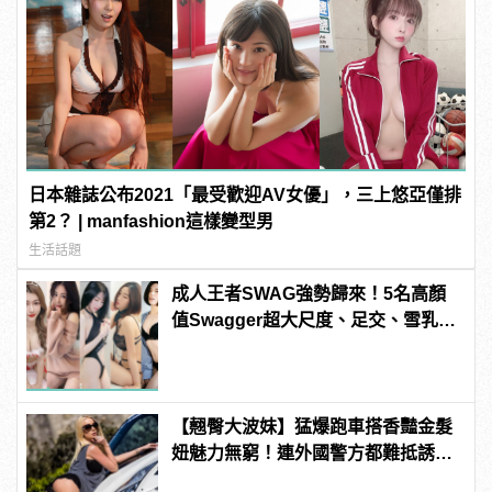
日本雜誌公布2021「最受歡迎AV女優」，三上悠亞僅排
第2？ | manfashion這樣變型男
生活話題
成人王者SWAG強勢歸來！5名高顏
值Swagger超大尺度、足交、雪乳、
粉紅海鮮通通有，親自教你人與人的
連結！ | manfashion這樣變型男
【翹臀大波妹】猛爆跑車搭香豔金髮
妞魅力無窮！連外國警方都難抵誘
惑！