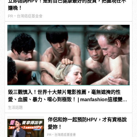
立即諮詢HPV！是對自己健康最好的投資，把握現在不
嫌晚！
PR・台灣癌症基金會
毀三觀慎入！世界十大禁片電影推薦，毫無遮掩的性
愛、血腥、暴力、噁心到極致！ | manfashion這樣變型
男
生活話題
伴侶和妳一起預防HPV，才有資格說
愛妳！
PR・台灣癌症基金會