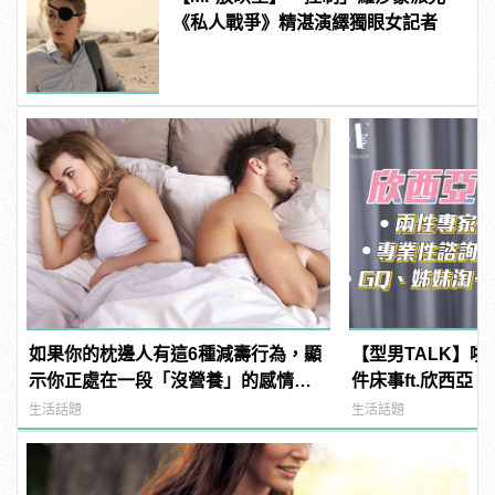
《私人戰爭》精湛演繹獨眼女記者
如果你的枕邊人有這6種減壽行為，顯
【型男TALK】啪
示你正處在一段「沒營養」的感情
件床事ft.欣西亞
中！快逃啊！
抽插時間xx分鐘
生活話題
生活話題