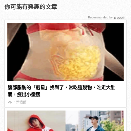
你可能有興趣的文章
Recommended by
腹部脂肪的「剋星」找到了，常吃這幾物，吃走大肚
囊，瘦出小蠻腰
PR・新素簡