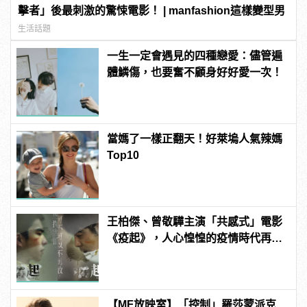
擊者」後最刺激的驚悚電影！ | manfashion這樣變型男
生活話題
一生一定會遇見的四種戀愛：儘管遍
體鱗傷，也要奮不顧身好好愛一次！
當媽了一樣正翻天！好萊塢人氣辣媽
Top10
王柏傑、曾敬驊主演「共感式」電影
《疫起》，人心惶惶的疫情時代再度
上演！
【MF放映室】「控制」羅莎蒙派克