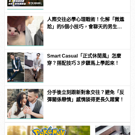
人際交往必學心理戰術！化解「微尷
尬」的5個小技巧，會聊天的男生更
有魅力！ | manfashion這樣變型男
Smart Casual「正式休閒風」怎麼
穿？搭配技巧３步驟馬上學起來！
分手後立刻跟新對象交往？避免「反
彈關係戀情」感情談得更長久踏實！