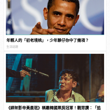
年輕人的「初老境桃」，少年夥仔你中了幾項？
生活話題
《綁架影帝黃晸珉》稱霸韓國票房冠軍！觀眾讚：「追