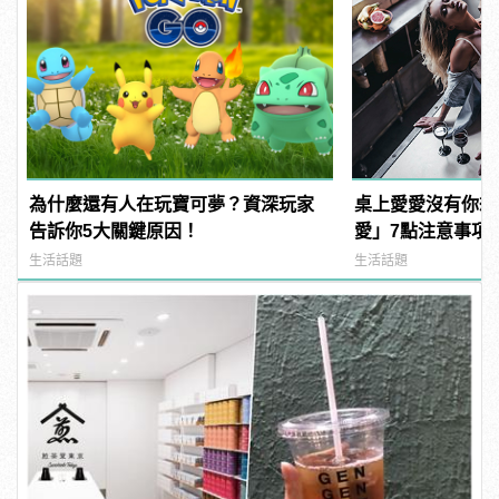
為什麼還有人在玩寶可夢？資深玩家
桌上愛愛沒有你想
告訴你5大關鍵原因！
愛」7點注意事項
天！ | manfash
生活話題
生活話題