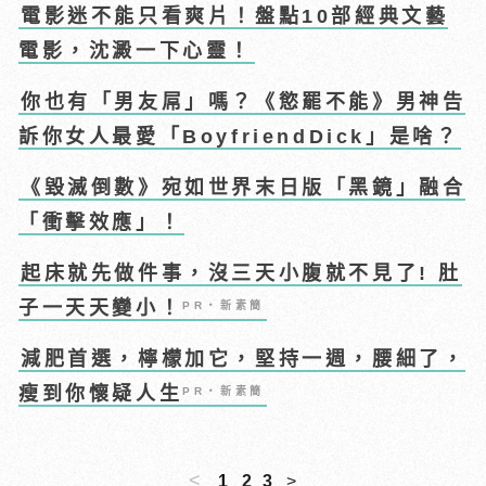
電影迷不能只看爽片！盤點10部經典文藝
電影，沈澱一下心靈！
你也有「男友屌」嗎？《慾罷不能》男神告
訴你女人最愛「BoyfriendDick」是啥？
《毀滅倒數》宛如世界末日版「黑鏡」融合
「衝擊效應」！
起床就先做件事，沒三天小腹就不見了! 肚
子一天天變小！
PR・新素簡
減肥首選，檸檬加它，堅持一週，腰細了，
瘦到你懷疑人生
PR・新素簡
<
1
2
3
>