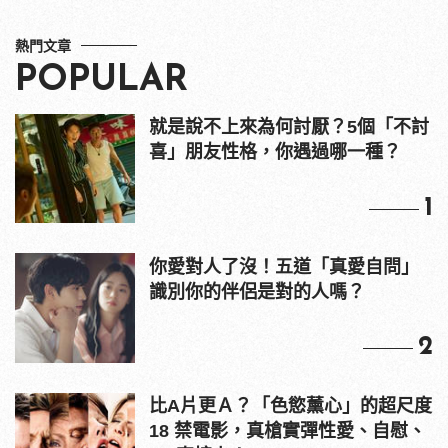
熱門文章
POPULAR
就是說不上來為何討厭？5個「不討
喜」朋友性格，你遇過哪一種？
1
你愛對人了沒！五道「真愛自問」
識別你的伴侶是對的人嗎？
2
比A片更Ａ？「色慾薰心」的超尺度
18 禁電影，真槍實彈性愛、自慰、