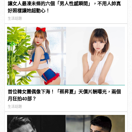
讓女人最凍未條的六個「男人性感瞬間」，不用人帥真
好照樣讓她超動心！
生活話題
首位韓女團偶像下海！「蔡昇夏」天價片酬曝光，兩個
月狂拍40部？
生活話題