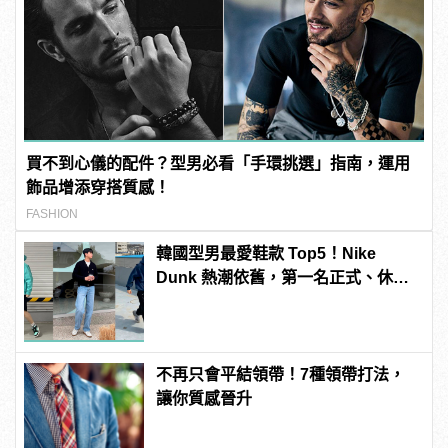
買不到心儀的配件？型男必看「手環挑選」指南，運用
飾品增添穿搭質感！
FASHION
韓國型男最愛鞋款 Top5！Nike
Dunk 熱潮依舊，第一名正式、休閒
都好搭！
不再只會平結領帶！7種領帶打法，
讓你質感晉升