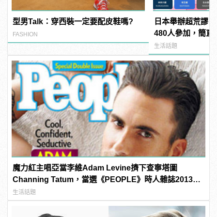
型男Talk：穿西裝一定要配皮鞋嗎?
日本舉辦超荒謬「
480人參加，簡直
FASHION
manfashion這
生活話題
魔力紅主唱亞當李維Adam Levine擠下查寧塔圖
Channing Tatum，當選《PEOPLE》時人雜誌2013年
最性感男人！
生活話題