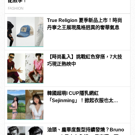
配教學！
FASHION
True Religion 夏季新品上市！時尚
丹寧之王展現風格迥異的奢華氣息
【時尚亂入】挑戰紅色穿搭，7大技
巧現正熱映中
韓國超萌I CUP隱乳網紅
「Sejinming」！掀起衣服也太
「胸」了吧！ | manfashion這樣變型
男
油頭、龐畢度髮型持續發燒？Bruno