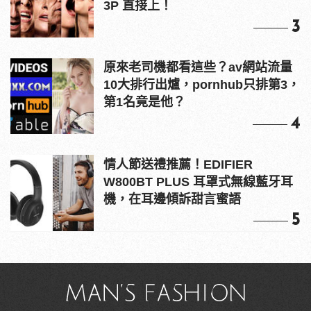
3P 直接上！
3
原來老司機都看這些？av網站流量
10大排行出爐，pornhub只排第3，
第1名竟是他？
4
情人節送禮推薦！EDIFIER
W800BT PLUS 耳罩式無線藍牙耳
機，在耳邊傾訴甜言蜜語
5