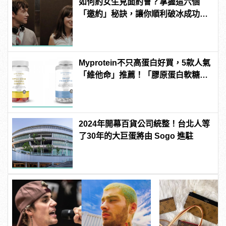
如何約女生見面約會？掌握這六個
「邀約」秘訣，讓你順利破冰成功約
到她！
Myprotein不只高蛋白好買，5款人氣
「維他命」推薦！「膠原蛋白軟糖」
養顏美容必備
2024年開幕百貨公司統整！台北人等
了30年的大巨蛋將由 Sogo 進駐