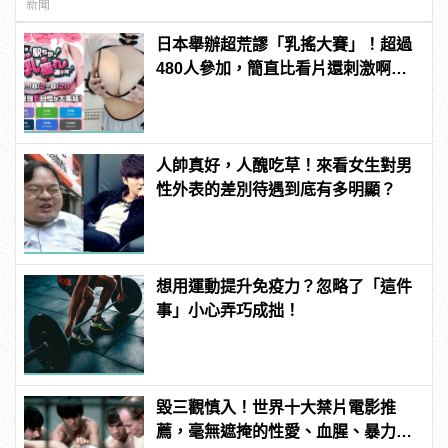
新聞
日本舉辦超荒謬「乳搖大賽」！超過
480人參加，簡直比看片還刺激啊！ |
manfashion這樣變型男
人帥真好，人醜吃草！來看女生對男
性外表的差別待遇到底有多明顯？
想用運動提升免疫力？忽略了「這件
事」小心弄巧成拙！
毀三觀慎入！世界十大禁片電影推
薦，毫無遮掩的性愛、血腥、暴力、