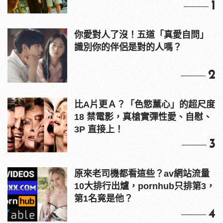
1
你愛對人了沒！五道「真愛自問」
識別你的伴侶是對的人嗎？
2
比A片更Ａ？「色慾薰心」的超尺度
18 禁電影，真槍實彈性愛、自慰、
3P 直接上！
3
原來老司機都看這些？av網站流量
10大排行出爐，pornhub只排第3，
第1名竟是他？
4