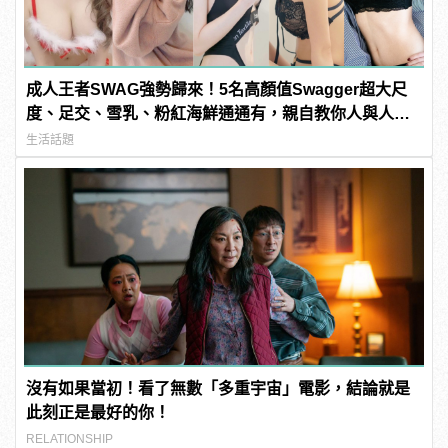
成人王者SWAG強勢歸來！5名高顏值Swagger超大尺
度、足交、雪乳、粉紅海鮮通通有，親自教你人與人的
連結！ | manfashion這樣變型男
生活話題
沒有如果當初！看了無數「多重宇宙」電影，結論就是
此刻正是最好的你！
RELATIONSHIP