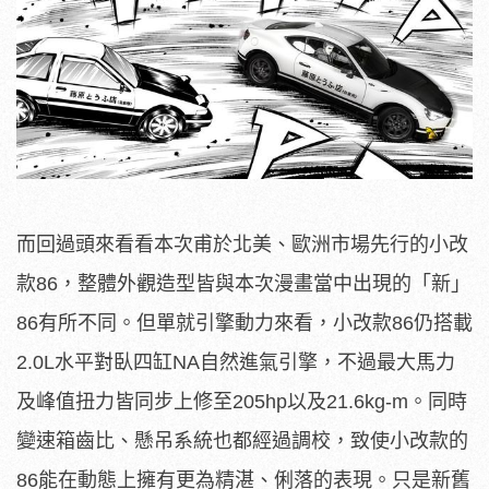
而回過頭來看看本次甫於北美、歐洲市場先行的小改
款86，整體外觀造型皆與本次漫畫當中出現的「新」
86有所不同。但單就引擎動力來看，小改款86仍搭載
2.0L水平對臥四缸NA自然進氣引擎，不過最大馬力
及峰值扭力皆同步上修至205hp以及21.6kg-m。同時
變速箱齒比、懸吊系統也都經過調校，致使小改款的
86能在動態上擁有更為精湛、俐落的表現。只是新舊