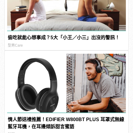
偷吃就能心想事成？5大「小王／小三」出沒的警訊！
型男Care
情人節送禮推薦！EDIFIER W800BT PLUS 耳罩式無線
藍牙耳機，在耳邊傾訴甜言蜜語