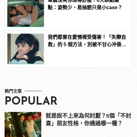
車震沒有你想得舒服！6大缺點盤
點：姿勢少、易抽筋只是小case？
我們都曾在愛情裡受傷害！「失戀自
救」的 5 個方法，別被不甘心沖昏了
頭！
熱門文章
POPULAR
就是說不上來為何討厭？5個「不討
喜」朋友性格，你遇過哪一種？