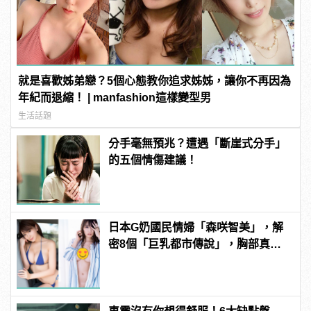
就是喜歡姊弟戀？5個心態教你追求姊姊，讓你不再因為
年紀而退縮！ | manfashion這樣變型男
生活話題
分手毫無預兆？遭遇「斷崖式分手」
的五個情傷建議！
日本G奶國民情婦「森咲智美」，解
密8個「巨乳都市傳說」，胸部真能
當手機架自拍？ | manfashion這樣變
型男