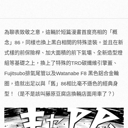
為聊表致敬之意，這輛於短篇漫畫首度亮相的「概
念」86，同樣也換上黑白相間的特殊塗裝。並且在新
式樣的前保險桿、加大面積的前下氣壩、全新造型燈
組等基礎之上，換上了特殊的TRD碳纖維引擎蓋、
Fujitsubo排氣尾管以及Watanabe F8 黑色鋁合金輪
圈，造就出足以與「舊」86相比毫不遜色的經典身
型！（是不是該叫藤原豆腐店換輛店面用車了？）