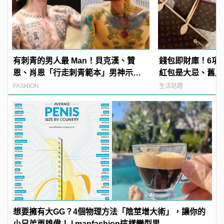
有刺青的男人最 Man！貝克漢、贊
錢包即財庫！6項
恩、肖恩「行走刺青範本」男神示
紅包是大忌、舊皮
範！
FASHION
生活話題
想要擁有大GG？4個物理方法「陰莖增大術」，讓你的
小兄弟更雄偉！ | manfashion這樣變型男