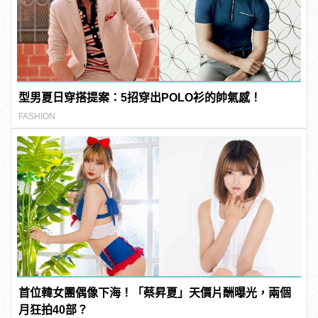
型男夏日穿搭提案：5招穿出POLO衫的帥氣感！
FASHION
首位韓女團偶像下海！「蔡昇夏」天價片酬曝光，兩個
月狂拍40部？