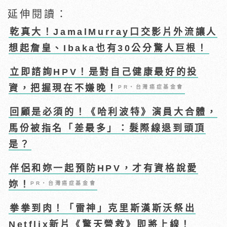
延伸閱讀：
乾真大！JamalMurray口交影片外流讓人
想起詹皇、Ibaka也有30公分驚人巨根！
立即諮詢HPV！是對自己健康最好的投
資，把握現在不嫌晚！
PR・台灣癌症基金會
回顧是必須的！《哈利波特》演員大合體，
馬份被指名「差最多」：髮際線退到頭頂
是？
伴侶和妳一起預防HPV，才有資格說愛
妳！
PR・台灣癌症基金會
拳拳到肉！「雷神」克里斯漢斯沃祭出
Netflix新片《驚天營救》即將上線！