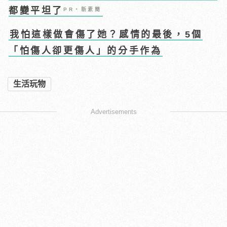
都變平坦了
PR・新素簡
我怕這樣做會傷了她？感情的最後，5個
「怕傷人卻更傷人」的分手作為
生活玩物
Advertisements