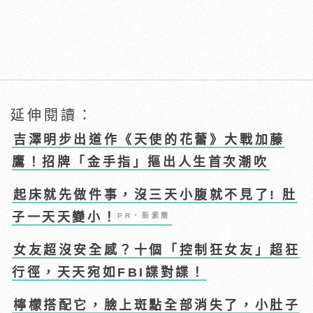
延伸閱讀：
吉澤明步出道作《天使的花蕾》大戰加藤
鷹！招牌「金手指」摳出人生首次潮吹
起床就先做件事，沒三天小腹就不見了! 肚
子一天天變小！
PR・新素簡
女友超沒安全感？十個「控制狂女友」超狂
行徑，天天宛如FBI諜對諜！
檸檬搭配它，臉上斑點全部消失了，小肚子