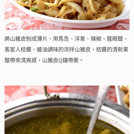
將山豬皮刨成薄片，用馬告、洋蔥、辣椒、龍眼醋、
客家人桔醬、蠔油調味的涼拌山豬皮，桔醬的清新果
酸帶來清爽感，山豬皮Q鐘帶脆。