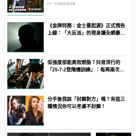
PR・台灣癌症基金會
《金牌特務：金士曼起源》正式預告
上線：「大反派」的現身讓全網暴
動！
低強度卻能高效燃脂？抖音流行的
「25-7-2登階機訓練」：每周兩次即
可
分手後我該「封鎖對方」嗎？有這三
種情況你可以考慮不封鎖！