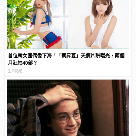
首位韓女團偶像下海！「蔡昇夏」天價片酬曝光，兩個
月狂拍40部？
生活話題