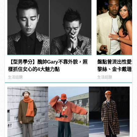
【型男學分】醜帥Gary不靠外貌，照
盤點曾流出性愛影
樣抓住女心的4大魅力點
黎絲、金卡戴珊之
生活話題
生活話題