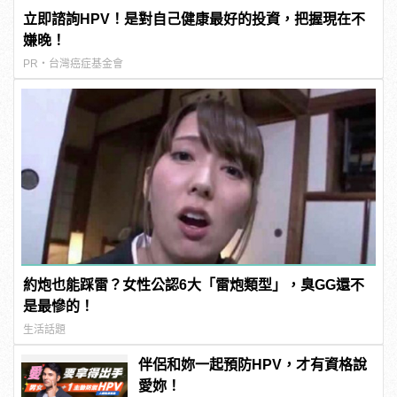
立即諮詢HPV！是對自己健康最好的投資，把握現在不
嫌晚！
PR・台灣癌症基金會
約炮也能踩雷？女性公認6大「雷炮類型」，臭GG還不
是最慘的！
生活話題
伴侶和妳一起預防HPV，才有資格說
愛妳！