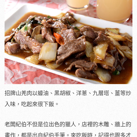
招牌山羌肉以蠔油、黑胡椒、洋蔥、九層塔、薑等炒
入味，吃起來很下飯。
老闆紀伯不但是位出色的獵人，店裡的木雕、牆上的
畫作，都是出自紀伯手筆。來吃飯時，記得也跟多才