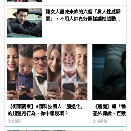
讓女人最凍未條的六個「男人性感瞬
間」，不用人帥真好照樣讓她超動
心！
【街頭觀察】4個科技讓人「腦退化」
《鹿魔》繼「牠」
的超獵奇行為，你中哪幾項？
恐怖傳說，巨獸鹿
現身！ | manfa
生活話題
生活話題