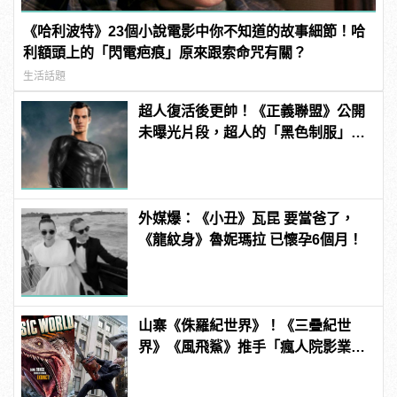
《哈利波特》23個小說電影中你不知道的故事細節！哈
利額頭上的「閃電疤痕」原來跟索命咒有關？
生活話題
超人復活後更帥！《正義聯盟》公開
未曝光片段，超人的「黑色制服」首
曝光！ | manfashion這樣變型男
外媒爆：《小丑》瓦昆 要當爸了，
《龍紋身》魯妮瑪拉 已懷孕6個月！
山寨《侏羅紀世界》！《三疊紀世
界》《風飛鯊》推手「瘋人院影業」
如何片片賺錢？