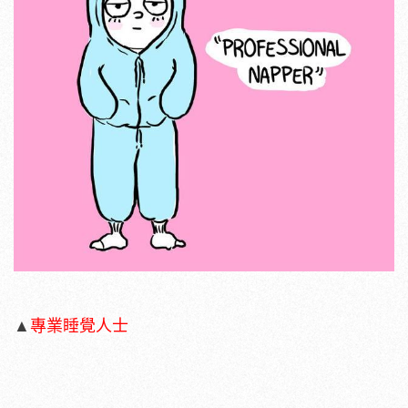
▲
專業睡覺人士