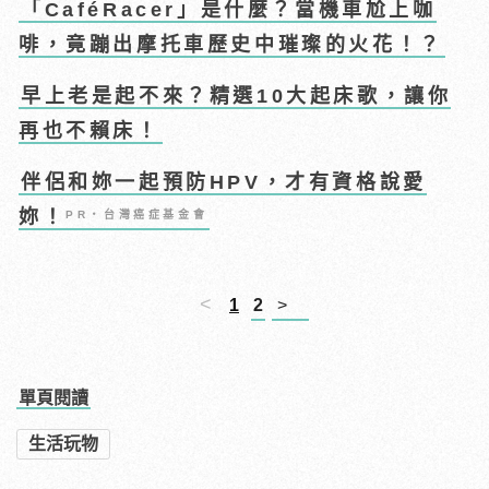
「CaféRacer」是什麼？當機車尬上咖
啡，竟蹦出摩托車歷史中璀璨的火花！？
早上老是起不來？精選10大起床歌，讓你
再也不賴床！
伴侶和妳一起預防HPV，才有資格說愛
妳！
PR・台灣癌症基金會
<
1
2
>
單頁閱讀
生活玩物