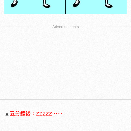
Advertisements
▲
五分鐘後：ZZZZZ⋯⋯