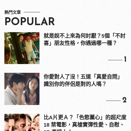
熱門文章
POPULAR
就是說不上來為何討厭？5個「不討
喜」朋友性格，你遇過哪一種？
1
你愛對人了沒！五道「真愛自問」
識別你的伴侶是對的人嗎？
2
比A片更Ａ？「色慾薰心」的超尺度
18 禁電影，真槍實彈性愛、自慰、