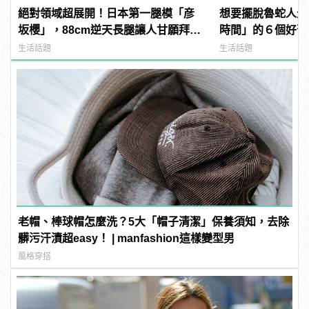
絕對領域超展開！日本第一腿模「彦
想要擺脫魯蛇人生
坂櫻」，88cm逆天長腿讓人甘願拜倒
時間」的６個好習
她腿下啊！ | manfashion這樣變型男
生活話題
生活話題
老帽、棒球帽怎麼洗？5大「帽子清潔」保養須知，去除
髒污汗漬超easy！ | manfashion這樣變型男
風格穿搭