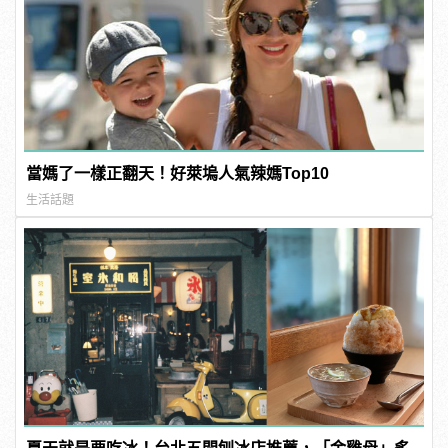
當媽了一樣正翻天！好萊塢人氣辣媽Top10
生活話題