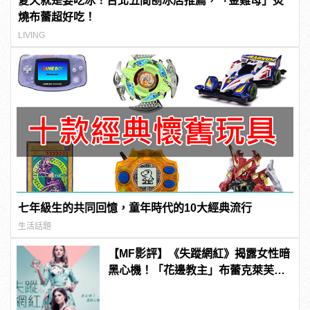
夏天就是要吃冰！台北五間刨冰店推薦，「金雞母」炙
燒布蕾超好吃！
LIVING
七年級生的共同回憶，童年時代的10大經典流行
生活話題
【MF影評】《失蹤網紅》揭露女性暗
黑心機！「花邊教主」布蕾克萊芙莉
和安娜坎卓克大演假面閨蜜