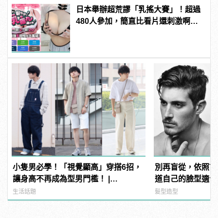
日本舉辦超荒謬「乳搖大賽」！超過
480人參加，簡直比看片還刺激啊！ |
manfashion這樣變型男
小隻男必學！「視覺顯高」穿搭6招，
別再盲從，依照7
讓身高不再成為型男門檻！ |
道自己的臉型適合
manfashion這樣變型男
生活話題
髮型造型