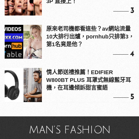
3P 直接上！
3
原來老司機都看這些？av網站流量
10大排行出爐，pornhub只排第3，
第1名竟是他？
4
情人節送禮推薦！EDIFIER
W800BT PLUS 耳罩式無線藍牙耳
機，在耳邊傾訴甜言蜜語
5