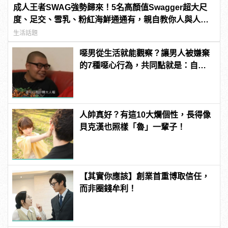
成人王者SWAG強勢歸來！5名高顏值Swagger超大尺
度、足交、雪乳、粉紅海鮮通通有，親自教你人與人的
連結！ | manfashion這樣變型男
生活話題
噁男從生活就能觀察？讓男人被嫌棄
的7種噁心行為，共同點就是：自以
為幽默！ | manfashion這樣變型男
人帥真好？有這10大爛個性，長得像
貝克漢也照樣「魯」一輩子！
【其實你應該】創業首重博取信任，
而非圈錢牟利！