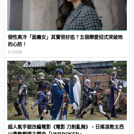
個性高冷「面癱女」其實很好追？五個戀愛招式突破她
的心防！
生活話題
超人氣手遊改編電影《電影 刀劍亂舞》，日搖滾教主西