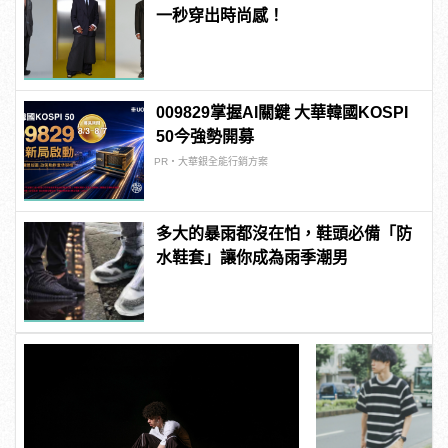
一秒穿出時尚感！
009829掌握AI關鍵 大華韓國KOSPI
50今強勢開募
PR・大華銀全能行銷方案
多大的暴雨都沒在怕，鞋頭必備「防
水鞋套」讓你成為雨季潮男