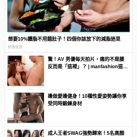
想要10%體脂不用餓肚子！四個你該放下的減脂迷思
飲食迷思
驚！AV 男優每天拍片，痛的不是腰
反而是「這裡」？ | manfashion這樣
變型男
邊做愛邊健身！10種性愛姿勢讓你享
受同時鍛鍊身材
成人王者SWAG強勢歸來！5名高顏