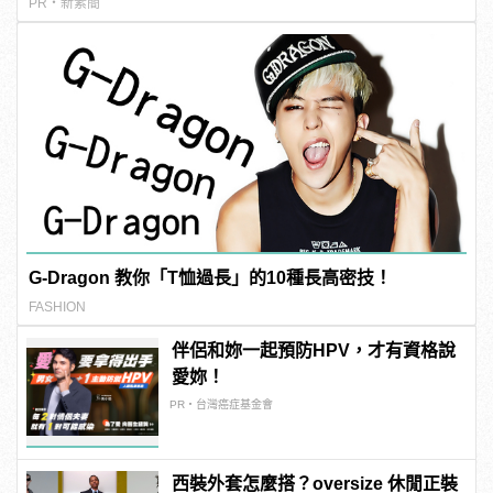
PR・新素簡
G-Dragon 教你「T恤過長」的10種長高密技！
FASHION
伴侶和妳一起預防HPV，才有資格說
愛妳！
PR・台灣癌症基金會
西裝外套怎麼搭？oversize 休閒正裝