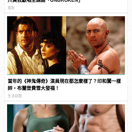
川貴教獻唱主題曲「UNBROKEN」
電影
當年的《神鬼傳奇》演員現在都怎麼樣了？印和闐一樣
帥，布蘭登費雪大發福！
生活話題