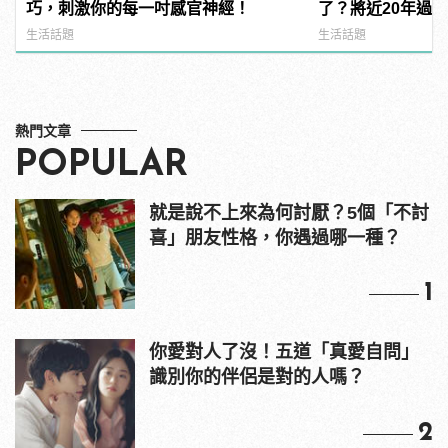
巧，刺激你的每一吋感官神經！
了？將近20年過
生活話題
生活話題
熱門文章
POPULAR
就是說不上來為何討厭？5個「不討
喜」朋友性格，你遇過哪一種？
1
你愛對人了沒！五道「真愛自問」
識別你的伴侶是對的人嗎？
2