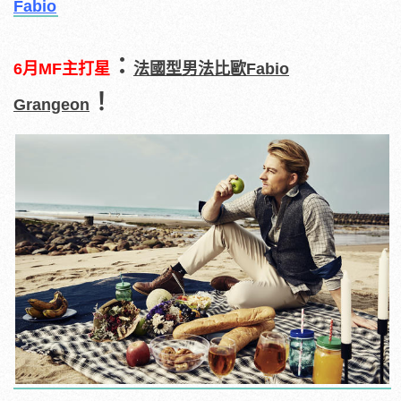
Fabio
：
6
月
MF
主打星
法國型男法比歐
Fabio
！
Grangeon