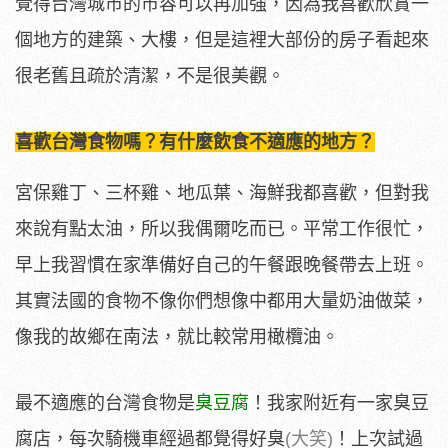
覺得台灣城市的市容可以再加強，因為我喜歡欣賞一
個地方的建築、大樓，但是這裡大部份的房子看起來
很老舊且疏於清潔，不是很美觀。
喜歡台灣食物嗎？有什麼飲食不適應的地方？
宮保雞丁、三杯雞、地瓜葉、海鮮我都喜歡，但對我
來說有點太油，所以我偶爾吃而已。平常工作很忙，
早上我習慣在家準備好自己的午餐跟晚餐帶去上班。
其實法國的食物不像你們想像中都用大量奶油做菜，
像我的故鄉在南法，就比較常用橄欖油。
最不適應的台灣食物是
臭豆腐
！我家附近有一家臭豆
腐店，每次騎機車經過都覺得好臭
(大笑)
！上次試過