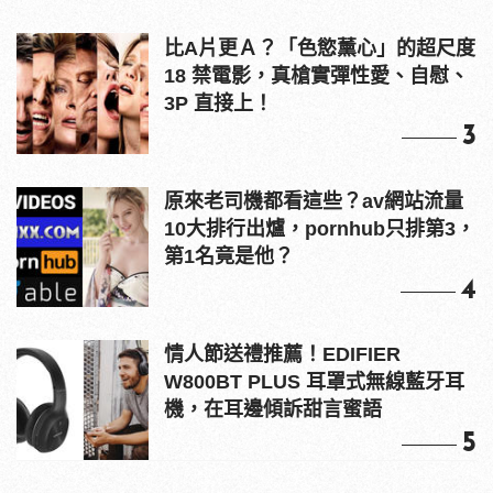
比A片更Ａ？「色慾薰心」的超尺度
18 禁電影，真槍實彈性愛、自慰、
3P 直接上！
3
原來老司機都看這些？av網站流量
10大排行出爐，pornhub只排第3，
第1名竟是他？
4
情人節送禮推薦！EDIFIER
W800BT PLUS 耳罩式無線藍牙耳
機，在耳邊傾訴甜言蜜語
5