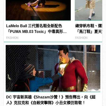
LaMelo Ball 三代簽名鞋全新配色
總穿帆布鞋、運動
「PUMA MB.03 Toxic」中毒異形大
「馬汀鞋」夏天穿搭
舉來襲
單品混搭出亮眼風
FASHION
FASHION
DC 宇宙新英雄《Shazam沙贊！》預告釋出，向《超
人》克拉克和《自殺突擊隊》小丑女模仿致敬！