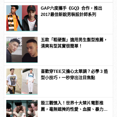
GAP六度攜手《GQ》合作，推出
2017最佳新銳男裝設計師系列
五款「粗硬髮」適用男生髮型推薦，
清爽有型其實很簡單！
喜歡穿TEE又擔心太單調？必學 3 造
型小技巧，一秒穿出注目焦點
毀三觀慎入！世界十大禁片電影推
薦，毫無遮掩的性愛、血腥、暴力、
噁心到極致！