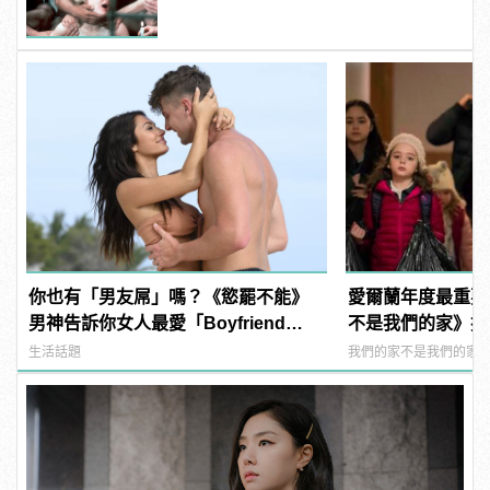
你也有「男友屌」嗎？《慾罷不能》
愛爾蘭年度最重要
男神告訴你女人最愛「Boyfriend
不是我們的家》擁
Dick」是啥？ | manfashion這樣變型
家可歸！
生活話題
我們的家不是我們的家
男