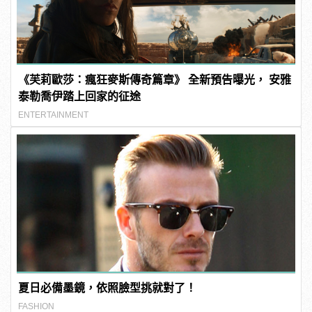
《芙莉歐莎：瘋狂麥斯傳奇篇章》 全新預告曝光， 安雅
泰勒喬伊踏上回家的征途
ENTERTAINMENT
夏日必備墨鏡，依照臉型挑就對了！
FASHION