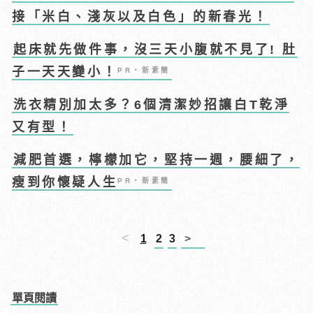
接「米白、淺灰以及白色」的新春光！
起床就先做件事，沒三天小腹就不見了! 肚
子一天天變小！
PR・新素簡
洗衣精別加太多？6個清潔妙招讓白T乾淨
又有型！
減肥首選，檸檬加它，堅持一週，腰細了，
瘦到你懷疑人生
PR・新素簡
<
1
2
3
>
單頁閱讀