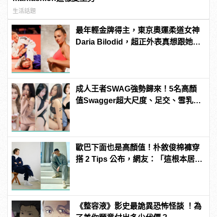
生活話題
最年輕金牌得主，東京奧運柔道女神
Daria Bilodid，超正外表真想跟她對
練！ | manfashion這樣變型男
成人王者SWAG強勢歸來！5名高顏
值Swagger超大尺度、足交、雪乳、
粉紅海鮮通通有，親自教你人與人的
連結！ | manfashion這樣變型男
歐巴下面也是高顏值！朴敘俊棉褲穿
搭 2 Tips 公布，網友：「這根本居家
防疫必備！」
《整容液》影史最詭異恐怖怪談 ！為