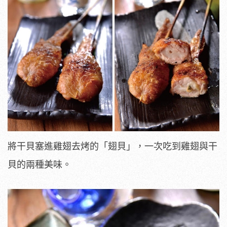
將干貝塞進雞翅去烤的「翅貝」，一次吃到雞翅與干
貝的兩種美味。