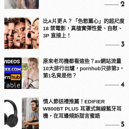
2
比A片更Ａ？「色慾薰心」的超尺度
18 禁電影，真槍實彈性愛、自慰、
3P 直接上！
3
原來老司機都看這些？av網站流量
10大排行出爐，pornhub只排第3，
第1名竟是他？
4
情人節送禮推薦！EDIFIER
W800BT PLUS 耳罩式無線藍牙耳
機，在耳邊傾訴甜言蜜語
5