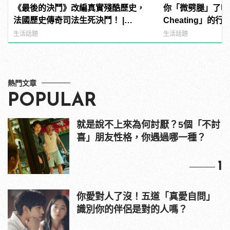
《最後的決鬥》改編真實殘酷歷史，
你「微劈腿」了嗎？5
法國歷史傳奇司法生死決鬥！ |
Cheating」的
manfashion這樣變型男
找藉口
生活話題
生活話題
熱門文章
POPULAR
就是說不上來為何討厭？5個「不討
喜」朋友性格，你遇過哪一種？
1
你愛對人了沒！五道「真愛自問」
識別你的伴侶是對的人嗎？