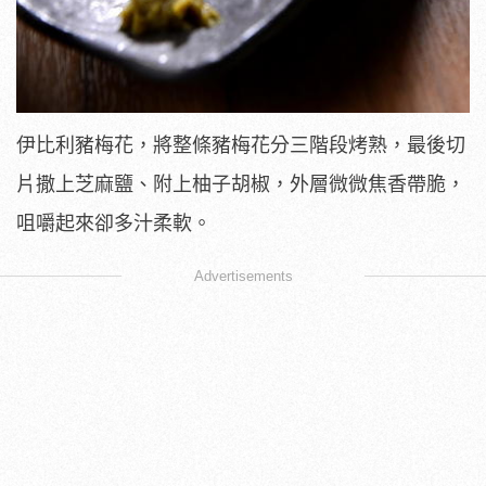
伊比利豬梅花，將整條豬梅花分三階段烤熟，最後切
片撒上芝麻鹽、附上柚子胡椒，外層微微焦香帶脆，
咀嚼起來卻多汁柔軟。
Advertisements