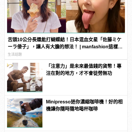
舌頭10公分長還能打蝴蝶結！日本混血女星「佐藤ミケ
ーラ倭子」，讓人有大膽的想法！ | manfashion這樣變
型男
生活話題
「注意力」是未來最值錢的貨幣！專
注在對的地方，才不會徒勞無功
Minipresso迷你濃縮咖啡機！好的相
機讓你隨時隨地喝杯咖啡