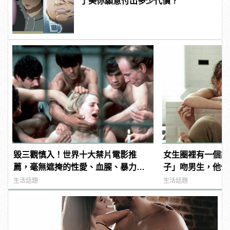
了美你願意付出多少代價？
毀三觀慎入！世界十大禁片電影推
女生圈裡有一個說
薦，毫無遮掩的性愛、血腥、暴力、
子」吻男生，他們
噁心到極致！ | manfashion這樣變型
己！
生活話題
生活話題
男