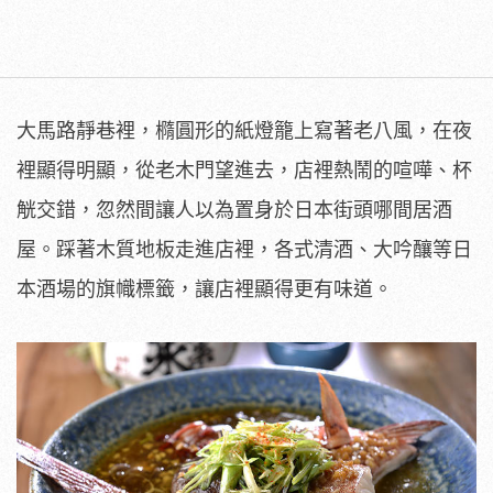
大馬路靜巷裡，橢圓形的紙燈籠上寫著老八風，在夜
裡顯得明顯，從老木門望進去，店裡熱鬧的喧嘩、杯
觥交錯，忽然間讓人以為置身於日本街頭哪間居酒
屋。踩著木質地板走進店裡，各式清酒、大吟釀等日
本酒場的旗幟標籤，讓店裡顯得更有味道。