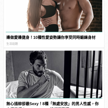
邊做愛邊健身！10種性愛姿勢讓你享受同時鍛鍊身材
生活話題
無心插柳卻最Sexy！8種「無處安放」的男人性感，你