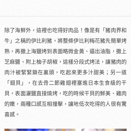
除了海鮮外，這裡也吃得好肉品！像是有「豬肉界和
牛」之稱的伊比利豬，將整條伊比利梅花豬先簡單烤
熟，再撒上海鹽烤到表面略微金黃、逼出油脂，撒上
芝麻鹽、附上柚子胡椒，這樣分段式烤法，讓豬肉的
肉汁被緊緊鎖在裏頭，吃起來更多汁甜美；另一道
「翅貝」，在去骨二節雞翅裡塞進日本生食級的干
貝，表面灑鹽直接燒烤，吃的時候干貝的鮮美、雞肉
的嫩，兩種口感互相撞擊，讓地低次吃得的人很有驚
喜感。