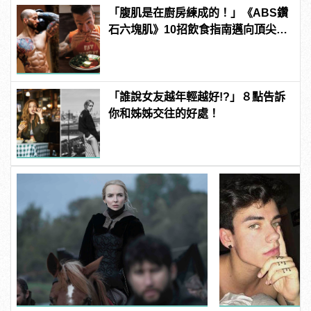
「腹肌是在廚房練成的！」《ABS鑽
石六塊肌》10招飲食指南邁向頂尖腹
肌！
「誰說女友越年輕越好!?」８點告訴
你和姊姊交往的好處！