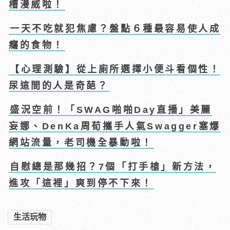
槽漫威啦！
一天不吃就犯焦慮？盤點６種最容易使人成
癮的食物！
【心理測驗】從上廁所選擇小便斗看個性！
尿這間的人是奇葩？
盛況空前！「SWAG啪啪Day直播」美麗
妄娜、DenKa周荀攜手人氣Swagger塞爆
網站流量，老司機全暴動啦！
自慰總是那幾招？7個「打手槍」新方法，
進攻「這裡」爽到停不下來！
生活玩物