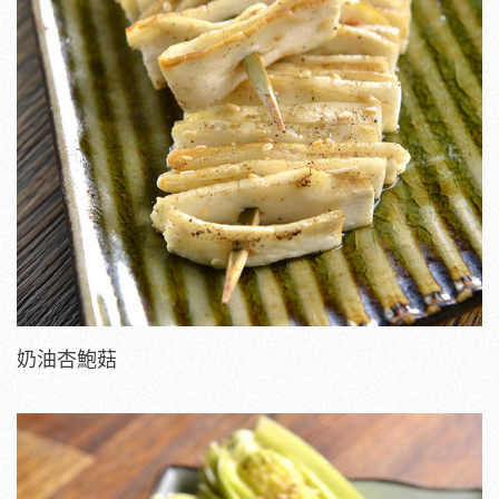
奶油杏鮑菇