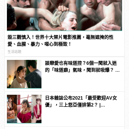
毀三觀慎入！世界十大禁片電影推薦，毫無遮掩的性
愛、血腥、暴力、噁心到極致！
生活話題
談戀愛也有味道控？6個一聞就入迷
的「味道癖」氣味，聞到就吸爆？ |
manfashion這樣變型男
日本雜誌公布2021「最受歡迎AV女
優」，三上悠亞僅排第2？ |
manfashion這樣變型男