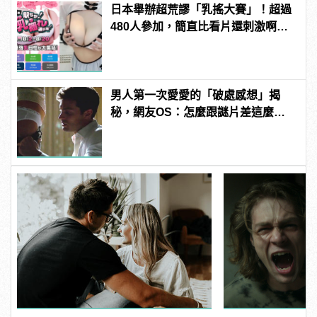
日本舉辦超荒謬「乳搖大賽」！超過
480人參加，簡直比看片還刺激啊！ |
manfashion這樣變型男
男人第一次愛愛的「破處感想」揭
秘，網友OS：怎麼跟謎片差這麼
多！？