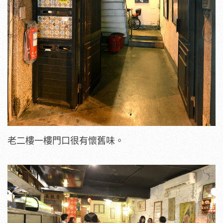
老二樓一樓門口很有懷舊味。