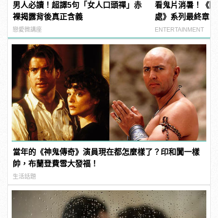
男人必讀！超譯5句「女人口頭禪」赤
看鬼片消暑！《陰
裸揭露背後真正含義
處》系列最終章，
決！
戀愛微講座
ENTERTAINMENT
當年的《神鬼傳奇》演員現在都怎麼樣了？印和闐一樣
帥，布蘭登費雪大發福！
生活話題